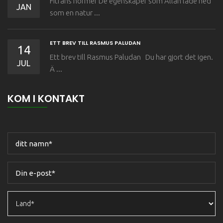
Fitrans normer De egenskaper som Allah lade ned
JAN
som en natur ...
ETT BREV TILL RASMUS PALUDAN
14
Ett brev till Rasmus Paludan Du har gjort det igen.
JUL
Ä ...
KOM I KONTAKT