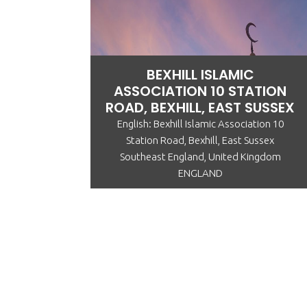
BEXHILL ISLAMIC
ASSOCIATION 10 STATION
ROAD, BEXHILL, EAST SUSSEX
English: Bexhill Islamic Association 10
Station Road, Bexhill, East Sussex
Southeast England, United Kingdom
ENGLAND