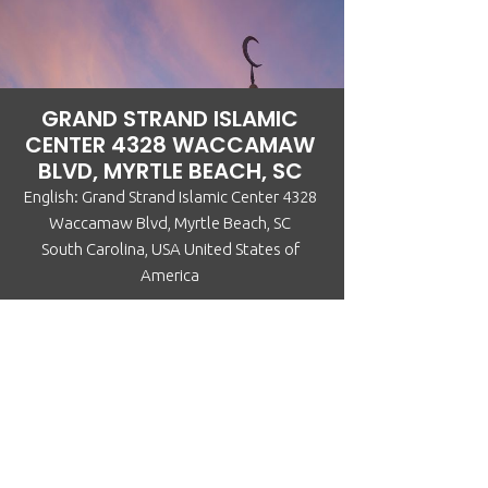
GRAND STRAND ISLAMIC
CENTER 4328 WACCAMAW
BLVD, MYRTLE BEACH, SC
English: Grand Strand Islamic Center 4328
Waccamaw Blvd, Myrtle Beach, SC
South Carolina, USA United States of
America