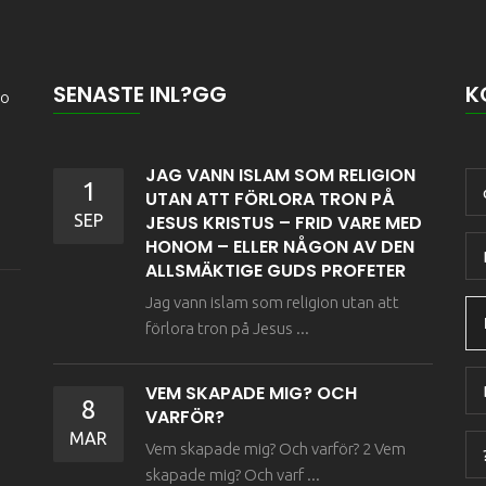
SENASTE INL?GG
K
ro
JAG VANN ISLAM SOM RELIGION
1
UTAN ATT FÖRLORA TRON PÅ
SEP
JESUS KRISTUS – FRID VARE MED
HONOM – ELLER NÅGON AV DEN
ALLSMÄKTIGE GUDS PROFETER
Jag vann islam som religion utan att
förlora tron på Jesus ...
VEM SKAPADE MIG? OCH
8
VARFÖR?
MAR
Vem skapade mig? Och varför? 2 Vem
skapade mig? Och varf ...