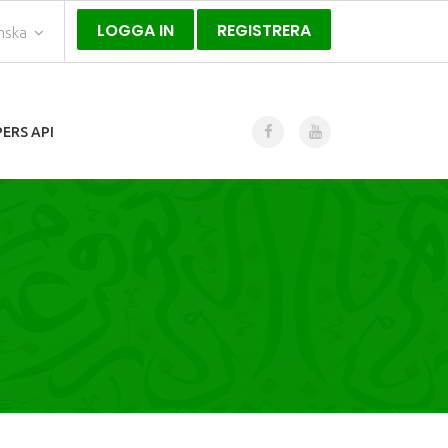
LOGGA IN
REGISTRERA
nska
ERS API