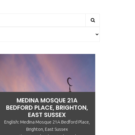
MEDINA MOSQUE 21A
BEDFORD PLACE, BRIGHTON,
EAST SUSSEX
English: Medina Mosque 21A Bedford Place,
Brighton, East Sussex