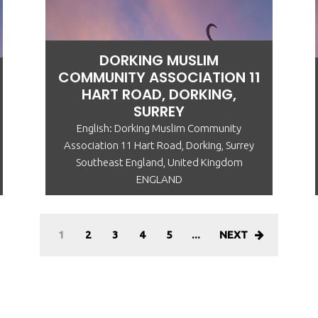
DORKING MUSLIM
COMMUNITY ASSOCIATION 11
HART ROAD, DORKING,
SURREY
English: Dorking Muslim Community
Association 11 Hart Road, Dorking, Surrey
Southeast England, United Kingdom
ENGLAND
1
2
3
4
5
...
NEXT