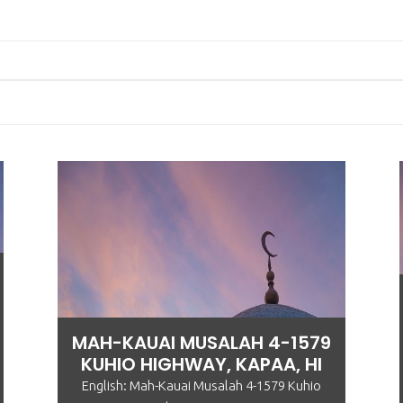
MAH-KAUAI MUSALAH 4-1579
KUHIO HIGHWAY, KAPAA, HI
English: Mah-Kauai Musalah 4-1579 Kuhio