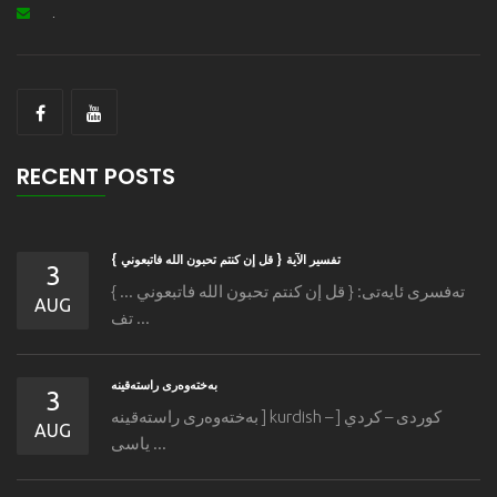
.
RECENT POSTS
تفسير الآية { قل إن كنتم تحبون الله فاتبعوني }
3
ته‌فسری ئایه‌تی: { قل إن كنتم تحبون الله فاتبعوني ... }
AUG
تف ...
به‌خته‌وه‌رى راسته‌قینه
3
به‌خته‌وه‌رى راسته‌قینه ] kurdish – كوردی – كردي [
AUG
یاسی ...