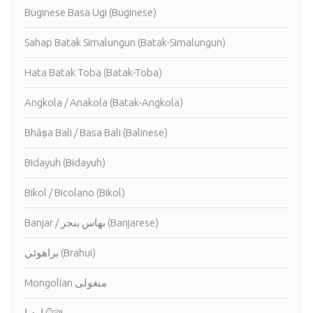
Buginese Basa Ugi (Buginese)
Sahap Batak Simalungun (Batak-Simalungun)
Hata Batak Toba (Batak-Toba)
Angkola / Anakola (Batak-Angkola)
Bhāṣa Bali / Basa Bali (Balinese)
Bidayuh (Bidayuh)
Bikol / Bicolano (Bikol)
Banjar / بهاس بنجر (Banjarese)
براهوئي (Brahui)
Mongolian منغولى
اوديا ଡ଼ିଆ