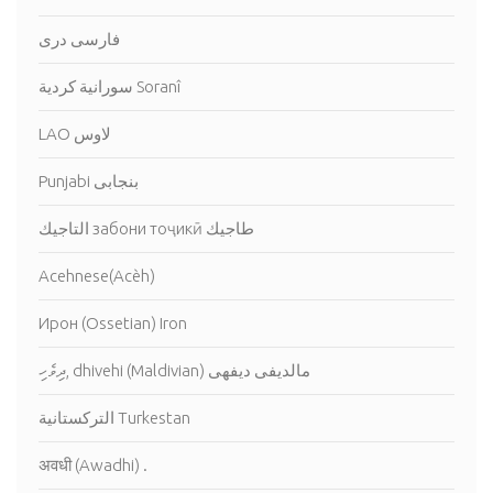
فارسى درى
سورانية كردية Soranî
LAO لاوس
Punjabi بنجابى
التاجيك забони тоҷикӣ طاجيك
Acehnese(Acèh)
Ирон (Ossetian) Iron
ދިވެހި, dhivehi (Maldivian) مالديفى ديفهى
التركستانية Turkestan
अवधी (Awadhi) .