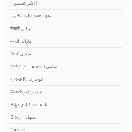
کٲشُر كشميرى
الماليالامية (മലയാളം ‎
नेपाली نيبالى
मराठी ماراثى
सिन्धी سندى
অসমীয়া (Assamese) اسامى
ગુજરાતી غوجاراتى
తెలుగు تيليجو تلغو
ಕನ್ನಡ كنادى kannada
සිංහල سنهالى
Soninke