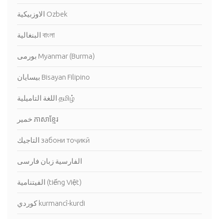
الاوزبيكية Ozbek
البنغالية বাংলা
بورمى Myanmar (Burma)
بيسايان Bisayan Filipino
اللغة التاميلية தமிழ்
خمير ភាសាខ្មែរ
التاجيك забони тоҷикӣ
الفارسية زبان فارسی
الفيتنامية (tiếng Việt)
كوردي kurmancî-kurdi