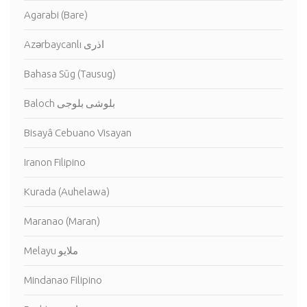
Agarabi (Bare)
Azərbaycanlı اذرى
Bahasa Sūg (Tausug)
Baloch بلوشى بلوجى
Bisayâ Cebuano Visayan
Iranon Filipino
Kurada (Auhelawa)
Maranao (Maran)
Melayu ملايو
Mindanao Filipino