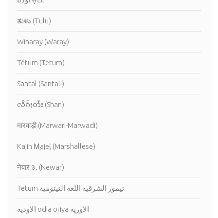
ತುಳು (Tulu)
Winaray (Waray)
Tétum (Tetum)
Santal (Santali)
လိၵ်ႈတႆး (Shan)
मारवाड़ी (Marwari-Marwadi)
Kajin M̧ajeļ (Marshallese)
नेवार ३. (Newar)
Tetum تيمور الشرقية اللغة التيتومية
الاودية odia oriya الاورية