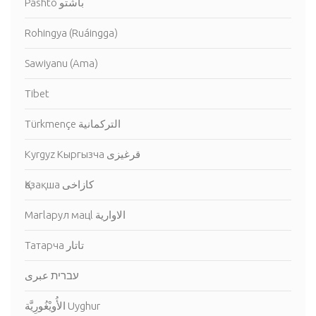
Pashto باشتو
Rohingya (Ruáingga)
Sawiyanu (Ama)
Tibet
Türkmençe التركمانية
Kyrgyz Кыргызча قرغيزى
Қазақша كازاخى
Магlарул мацl الاوارية
Татарча تاتار
עברית عبرى
الأُويْغُورِيَّة Uyghur