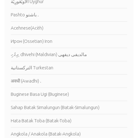
الأُويْغُورِيَّة Uyghur
Pashto باشتو .
Acehnese(Acèh)
Ирон (Ossetian) Iron
ދިވެހި, dhivehi (Maldivian) مالديفى ديفهى
التركستانية Turkestan
अवधी (Awadhi) .
Buginese Basa Ugi (Buginese)
Sahap Batak Simalungun (Batak-Simalungun)
Hata Batak Toba (Batak-Toba)
Angkola / Anakola (Batak-Angkola)