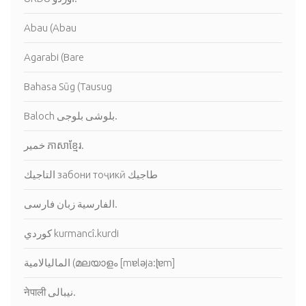
Abau (Abau
Agarabi (Bare
Bahasa Sūg (Tausug
Baloch بلوشى بلوجى.
خمير ភាសាខ្មែរ.
التاجيك забони тоҷикӣ طاجيك
الفارسية زبان فارسی.
كوردي kurmancî.kurdi
नेपाली نيبالى.