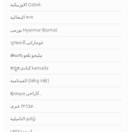
الاوزبيكية Ozbek
البنغالية বাংলা
بورمى Myanmar (Burma)
ગુજરાતી غوجاراتى
తెలుగు تيليجو تلغو
ಕನ್ನಡ كنادى kannada
الفيتنامية (tiếng Việt)
Қазақша كازاخى .
עברית عبرى.
التاميلية தமிழ்
URDU اوردو.