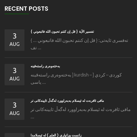
RECENT POSTS
تفسير الآية { قل إن كنتم تحبون الله فاتبعوني }
3
ته‌فسری ئایه‌تی: { قل إن كنتم تحبون الله فاتبعوني ... }
AUG
تف ...
به‌خته‌وه‌رى راسته‌قینه
3
به‌خته‌وه‌رى راسته‌قینه ] kurdish – كوردی – كردي [
AUG
یاسی ...
مافى ئافره‌ت له‌ ئیسلام به‌به‌راوورد له‌گه‌ڵ ئایینه‌کانی تر
3
مافى ئافره‌ت له‌ ئیسلام به‌به‌راوورد له‌گه‌ڵ ئایینه‌کانی تر
AUG
...
زانست وزانیاری ( العلم ) له ئیسلامدا