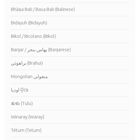
Bhāṣa Bali / Basa Bali (Balinese)
Bidayuh (Bidayuh)
Bikol / Bicolano (Bikol)
Banjar / بهاس بنجر (Banjarese)
براهوئي (Brahui)
Mongolian منغولى
اوديا ଡ଼ିଆ
ತುಳು (Tulu)
Winaray (Waray)
Tétum (Tetum)