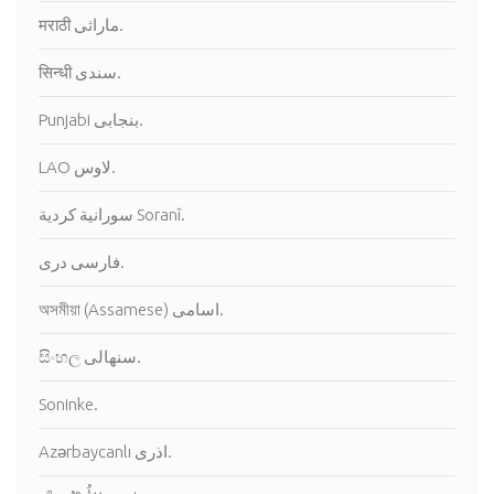
मराठी ماراثى.
सिन्धी سندى.
Punjabi بنجابى.
LAO لاوس.
سورانية كردية Soranî.
فارسى درى.
অসমীয়া (Assamese) اسامى.
සිංහල سنهالى.
Soninke.
Azərbaycanlı اذرى.