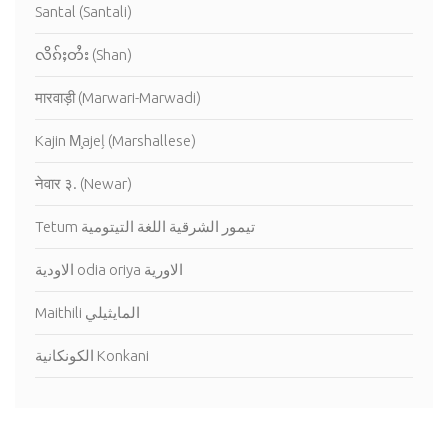
Santal (Santali)
လိၵ်ႈတႆး (Shan)
मारवाड़ी (Marwari-Marwadi)
Kajin M̧ajeļ (Marshallese)
नेवार ३. (Newar)
Tetum تيمور الشرقية اللغة التيتومية
الاودية odia oriya الاورية
Maithili المايثيلي
الكونكانية Konkani