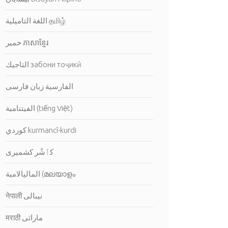
اللغة التاميلية தமிழ்
خمير ភាសាខ្មែរ
التاجيك забони тоҷикӣ
الفارسية زبان فارسی
الفيتنامية (tiếng Việt)
كوردي kurmancî-kurdi
کٲشُر كشميرى
الماليالامية (മലയാളം ‎
नेपाली نيبالى
मराठी ماراثى