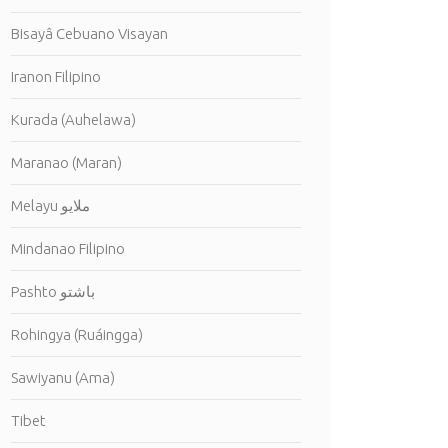
Bisayâ Cebuano Visayan
Iranon Filipino
Kurada (Auhelawa)
Maranao (Maran)
Melayu ملايو
Mindanao Filipino
Pashto باشتو
Rohingya (Ruáingga)
Sawiyanu (Ama)
Tibet