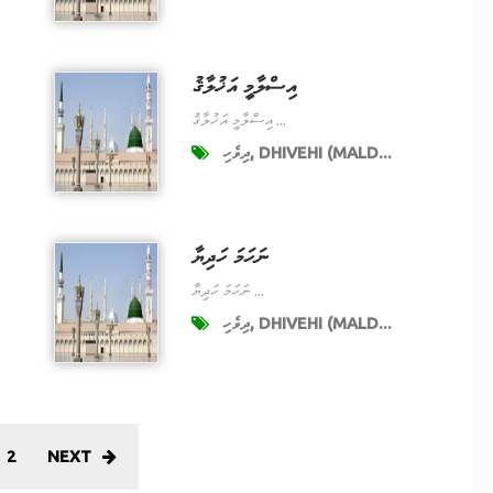
އިސްލާމީ އަޚުލާޤު
އިސްލާމީ އަޚުލާޤު ...
ދިވެހި, DHIVEHI (MALD...
ނަހަމަ ހަދިޔާ
ނަހަމަ ހަދިޔާ ...
ދިވެހި, DHIVEHI (MALD...
2
NEXT