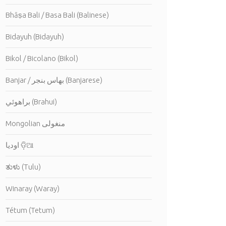
Bhāṣa Bali / Basa Bali (Balinese)
Bidayuh (Bidayuh)
Bikol / Bicolano (Bikol)
Banjar / بهاس بنجر (Banjarese)
براهوئي (Brahui)
Mongolian منغولى
اوديا ଡ଼ିଆ
ತುಳು (Tulu)
Winaray (Waray)
Tétum (Tetum)