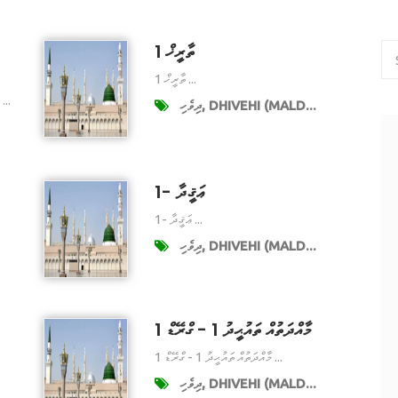
ތާރީޚް 1
ތާރީޚް 1 ...
އުއްމަތުގެ ޢާއްމުންނަށްޓަކައި މުހިންމު ފިލާވަޅުތަކެ ...
ދިވެހި, DHIVEHI (MALD...
ޢަޤީދާ -1
ޢަޤީދާ -1 ...
ދިވެހި, DHIVEHI (MALD...
މާއްދަތުއް ތައުޙީދު 1 - ގްރޭޑް 1
މާއްދަތުއް ތައުޙީދު 1 - ގްރޭޑް 1 ...
ދިވެހި, DHIVEHI (MALD...