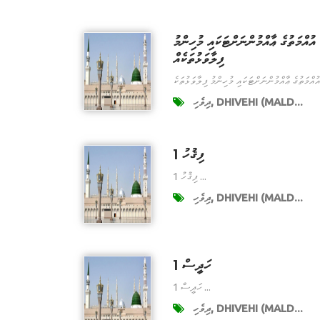
އުއްމަތުގެ ޢާއްމުންނަށްޓަކައި މުހިންމު
ފިލާވަޅުތަކެއް
ދިވެހި, DHIVEHI (MALD...
ފިޤުހު 1
ފިޤުހު 1 ...
ދިވެހި, DHIVEHI (MALD...
ހަދީސް 1
ހަދީސް 1 ...
ދިވެހި, DHIVEHI (MALD...