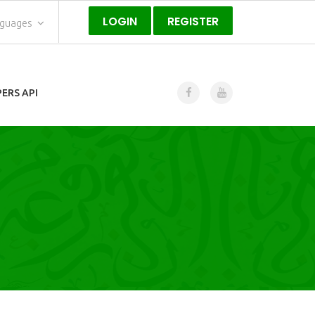
LOGIN
REGISTER
nguages
ERS API