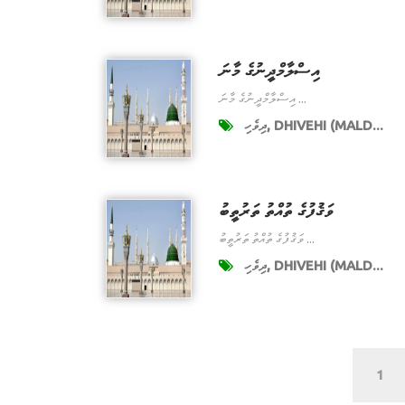
އިސްލާމްދީނުގެ މާނަ
އިސްލާމްދީނުގެ މާނަ ...
ދިވެހި, DHIVEHI (MALD...
ވަޤުފުގެ ތުއްތު ތަރުތީބު
ވަޤުފުގެ ތުއްތު ތަރުތީބު ...
ދިވެހި, DHIVEHI (MALD...
1