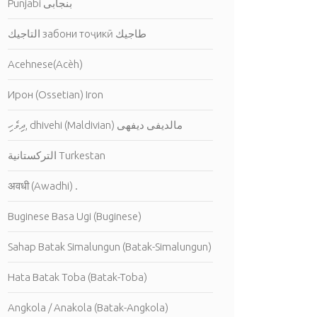
Punjabi بنجابى
التاجيك забони тоҷикӣ طاجيك
Acehnese(Acèh)
Ирон (Ossetian) Iron
ދިވެހި, dhivehi (Maldivian) مالديفى ديفهى
التركستانية Turkestan
अवधी (Awadhi) .
Buginese Basa Ugi (Buginese)
Sahap Batak Simalungun (Batak-Simalungun)
Hata Batak Toba (Batak-Toba)
Angkola / Anakola (Batak-Angkola)