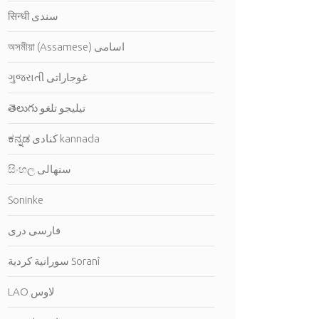
सिन्धी سندى
অসমীয়া (Assamese) اسامى
ગુજરાતી غوجاراتى
తెలుగు تيليجو تلغو
ಕನ್ನಡ كنادى kannada
සිංහල سنهالى
Soninke
فارسى درى
سورانية كردية Soranî
LAO لاوس