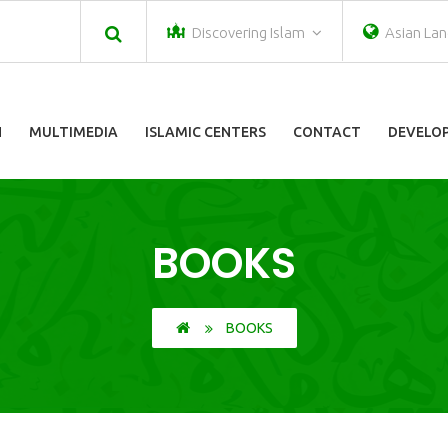
Discovering Islam
Asian La
N
MULTIMEDIA
ISLAMIC CENTERS
CONTACT
DEVELOP
BOOKS
BOOKS