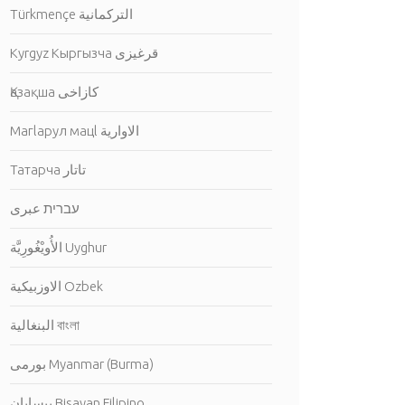
Türkmençe التركمانية
Kyrgyz Кыргызча قرغيزى
Қазақша كازاخى
Магlарул мацl الاوارية
Татарча تاتار
עברית عبرى
الأُويْغُورِيَّة Uyghur
الاوزبيكية Ozbek
البنغالية বাংলা
بورمى Myanmar (Burma)
بيسايان Bisayan Filipino