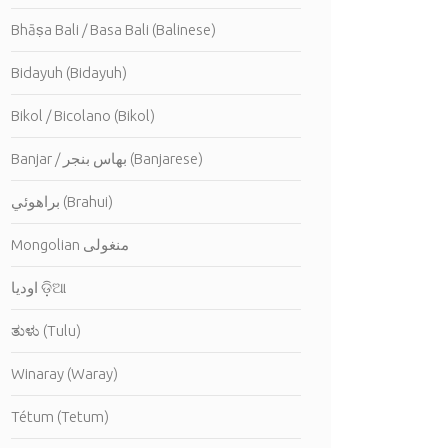
Bhāṣa Bali / Basa Bali (Balinese)
Bidayuh (Bidayuh)
Bikol / Bicolano (Bikol)
Banjar / بهاس بنجر (Banjarese)
براهوئي (Brahui)
Mongolian منغولى
اوديا ଡ଼ିଆ
ತುಳು (Tulu)
Winaray (Waray)
Tétum (Tetum)