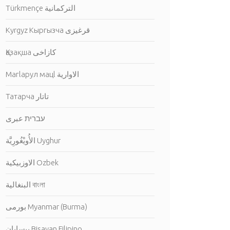
Türkmençe التركمانية
Kyrgyz Кыргызча قرغيزى
Қазақша كازاخى
Магlарул мацl الاوارية
Татарча تاتار
עברית عبرى
الأُويْغُورِيَّة Uyghur
الاوزبيكية Ozbek
البنغالية বাংলা
بورمى Myanmar (Burma)
بيسايان Bisayan Filipino