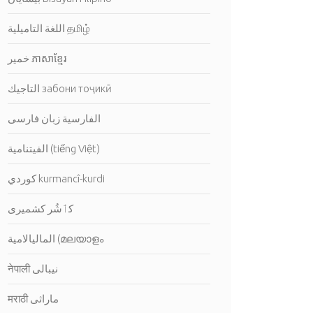
اللغة التاميلية தமிழ்
خمير ភាសាខ្មែរ
التاجيك забони тоҷикӣ
الفارسية زبان فارسی
الفيتنامية (tiếng Việt)
كوردي kurmancî-kurdi
کٲشُر كشميرى
الماليالامية (മലയാളം ‎
नेपाली نيبالى
मराठी ماراثى