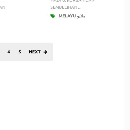
HADYU, KORBAN DAN
KAN
SEMBELIHAN ...
MELAYU ملايو
4
5
NEXT