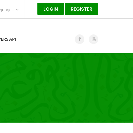
LOGIN
REGISTER
nguages
ERS API