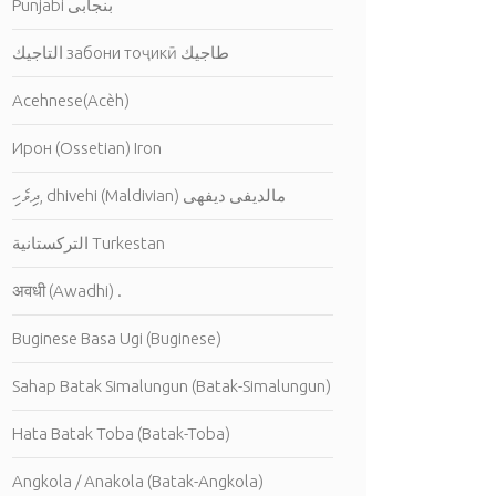
Punjabi بنجابى
التاجيك забони тоҷикӣ طاجيك
Acehnese(Acèh)
Ирон (Ossetian) Iron
ދިވެހި, dhivehi (Maldivian) مالديفى ديفهى
التركستانية Turkestan
अवधी (Awadhi) .
Buginese Basa Ugi (Buginese)
Sahap Batak Simalungun (Batak-Simalungun)
Hata Batak Toba (Batak-Toba)
Angkola / Anakola (Batak-Angkola)