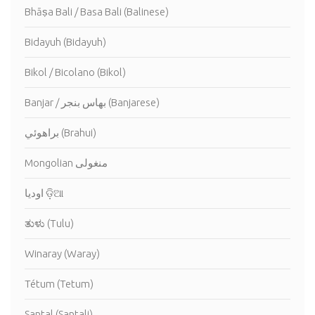
Bhāṣa Bali / Basa Bali (Balinese)
Bidayuh (Bidayuh)
Bikol / Bicolano (Bikol)
Banjar / بهاس بنجر (Banjarese)
براهوئي (Brahui)
Mongolian منغولى
اوديا ଡ଼ିଆ
ತುಳು (Tulu)
Winaray (Waray)
Tétum (Tetum)
Santal (Santali)