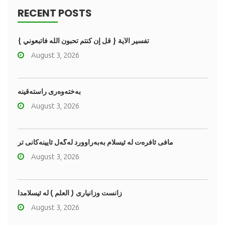
RECENT POSTS
تفسير الآية { قل إن كنتم تحبون الله فاتبعوني }
August 3, 2026
به‌خته‌وه‌رى راسته‌قینه
August 3, 2026
مافى ئافره‌ت له‌ ئیسلام به‌به‌راوورد له‌گه‌ڵ ئایینه‌کانی تر
August 3, 2026
زانست وزانیاری ( العلم ) له ئیسلامدا
August 3, 2026