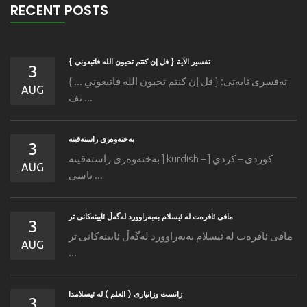
RECENT POSTS
تفسير الآية { قل إن كنتم تحبون الله فاتبعوني }
3
ته‌فسری ئایه‌تی: { قل إن كنتم تحبون الله فاتبعوني ... }
AUG
تف ...
به‌خته‌وه‌رى راسته‌قینه
3
به‌خته‌وه‌رى راسته‌قینه ] kurdish – كوردی – كردي [
AUG
یاسی ...
مافى ئافره‌ت له‌ ئیسلام به‌به‌راوورد له‌گه‌ڵ ئایینه‌کانی تر
3
مافى ئافره‌ت له‌ ئیسلام به‌به‌راوورد له‌گه‌ڵ ئایینه‌کانی تر
AUG
...
زانست وزانیاری ( العلم ) له ئیسلامدا
3