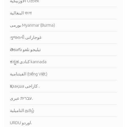
الاوزبيكية Ozbek
البنغالية বাংলা
بورمى Myanmar (Burma)
ગુજરાતી غوجاراتى
తెలుగు تيليجو تلغو
ಕನ್ನಡ كنادى kannada
الفيتنامية (tiếng Việt)
Қазақша كازاخى .
עברית عبرى.
التاميلية தமிழ்
URDU اوردو.