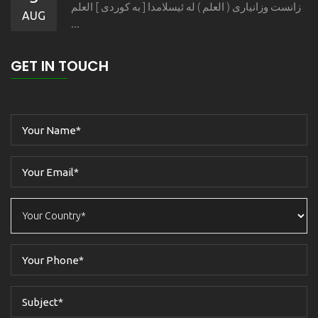
زانست وزانیاری ( العلم ) له ئیسلامدا [ به كوردی ] العلم
AUG
...
GET IN TOUCH