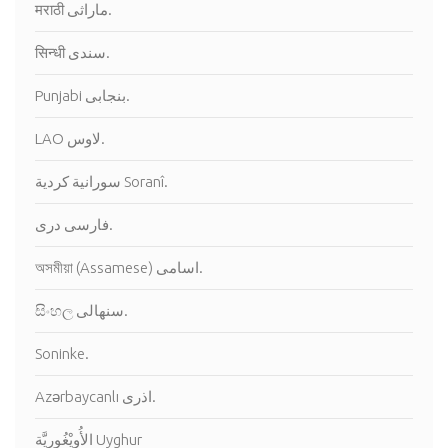
मराठी ماراثى.
सिन्धी سندى.
Punjabi بنجابى.
LAO لاوس.
سورانية كردية Soranî.
فارسى درى.
অসমীয়া (Assamese) اسامى.
සිංහල سنهالى.
Soninke.
Azərbaycanlı اذرى.
الأُويْغُورِيَّة Uyghur