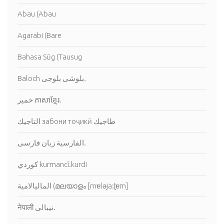
Abau (Abau
Agarabi (Bare
Bahasa Sūg (Tausug
Baloch بلوشى بلوجى.
خمير ភាសាខ្មែរ.
التاجيك забони тоҷикӣ طاجيك
الفارسية زبان فارسی.
كوردي kurmancî.kurdi
नेपाली نيبالى.