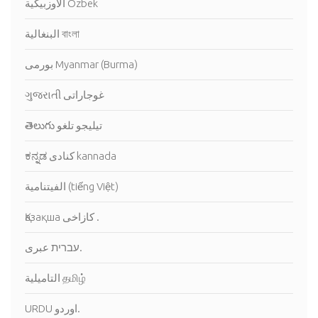
الاوزبيكية Ozbek
البنغالية বাংলা
بورمى Myanmar (Burma)
ગુજરાતી غوجاراتى
తెలుగు تيليجو تلغو
ಕನ್ನಡ كنادى kannada
الفيتنامية (tiếng Việt)
Қазақша كازاخى .
עברית عبرى.
التاميلية தமிழ்
URDU اوردو.