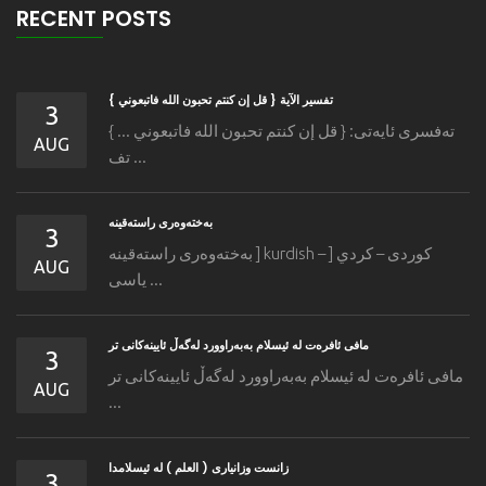
RECENT POSTS
تفسير الآية { قل إن كنتم تحبون الله فاتبعوني }
3
ته‌فسری ئایه‌تی: { قل إن كنتم تحبون الله فاتبعوني ... }
AUG
تف ...
به‌خته‌وه‌رى راسته‌قینه
3
به‌خته‌وه‌رى راسته‌قینه ] kurdish – كوردی – كردي [
AUG
یاسی ...
مافى ئافره‌ت له‌ ئیسلام به‌به‌راوورد له‌گه‌ڵ ئایینه‌کانی تر
3
مافى ئافره‌ت له‌ ئیسلام به‌به‌راوورد له‌گه‌ڵ ئایینه‌کانی تر
AUG
...
زانست وزانیاری ( العلم ) له ئیسلامدا
3