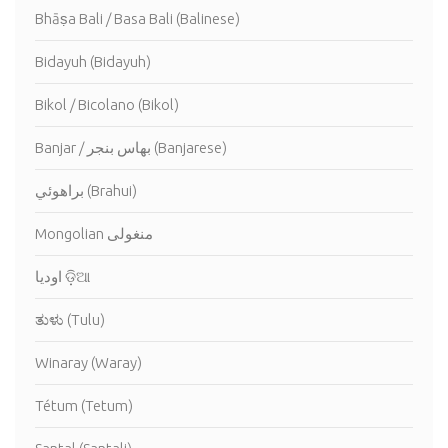
Bhāṣa Bali / Basa Bali (Balinese)
Bidayuh (Bidayuh)
Bikol / Bicolano (Bikol)
Banjar / بهاس بنجر (Banjarese)
براهوئي (Brahui)
Mongolian منغولى
اوديا ଡ଼ିଆ
ತುಳು (Tulu)
Winaray (Waray)
Tétum (Tetum)