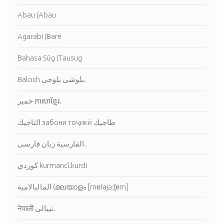
Abau (Abau
Agarabi (Bare
Bahasa Sūg (Tausug
Baloch بلوشى بلوجى.
خمير ភាសាខ្មែរ.
التاجيك забони тоҷикӣ طاجيك
الفارسية زبان فارسی.
كوردي kurmancî.kurdi
नेपाली نيبالى.