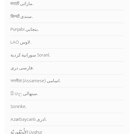
मराठी ماراثى.
सिन्धी سندى.
Punjabi بنجابى.
LAO لاوس.
سورانية كردية Soranî.
فارسى درى.
অসমীয়া (Assamese) اسامى.
සිංහල سنهالى.
Soninke.
Azərbaycanlı اذرى.
الأُويْغُورِيَّة Uyghur