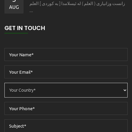
زانست وزانیاری ( العلم ) له ئیسلامدا [ به كوردی ] العلم
AUG
...
GET IN TOUCH