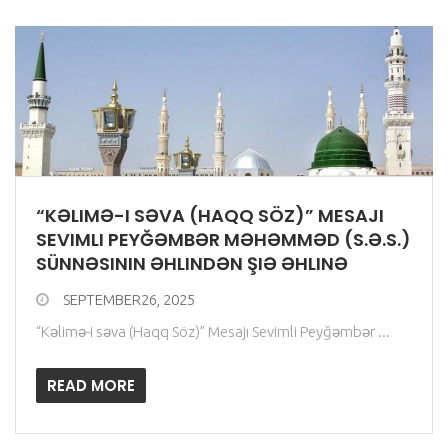
“KƏLIMƏ-I SƏVA (HAQQ SÖZ)” MESAJI
SEVIMLI PEYĞƏMBƏR MƏHƏMMƏD (S.Ə.S.)
SÜNNƏSININ ƏHLINDƏN ŞIƏ ƏHLINƏ
SEPTEMBER26, 2025
“Kəlimə-i səva (Haqq Söz)” Mesajı Sevimli Peyğəmbər ...
READ MORE