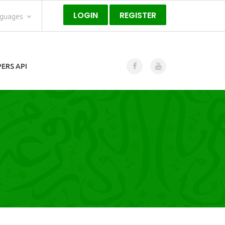
LOGIN
REGISTER
nguages
ERS API