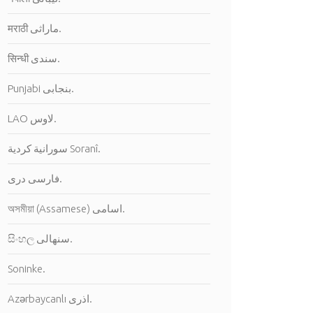
मराठी ماراثى.
सिन्धी سندى.
Punjabi بنجابى.
LAO لاوس.
سورانية كردية Soranî.
فارسى درى.
অসমীয়া (Assamese) اسامى.
සිංහල سنهالى.
Soninke.
Azərbaycanlı اذرى.