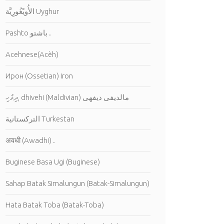
الأُويْغُورِيَّة Uyghur
Pashto باشتو .
Acehnese(Acèh)
Ирон (Ossetian) Iron
ދިވެހި, dhivehi (Maldivian) مالديفى ديفهى
التركستانية Turkestan
अवधी (Awadhi) .
Buginese Basa Ugi (Buginese)
Sahap Batak Simalungun (Batak-Simalungun)
Hata Batak Toba (Batak-Toba)