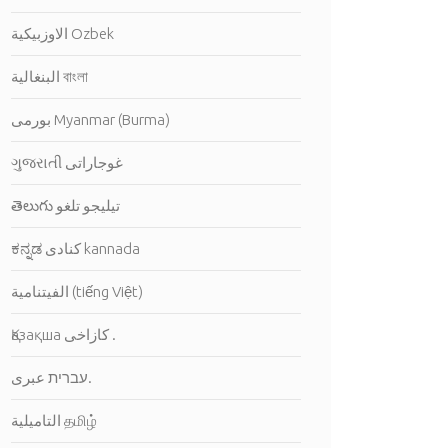
الاوزبيكية Ozbek
البنغالية বাংলা
بورمى Myanmar (Burma)
ગુજરાતી غوجاراتى
తెలుగు تيليجو تلغو
ಕನ್ನಡ كنادى kannada
الفيتنامية (tiếng Việt)
Қазақша كازاخى .
עברית عبرى.
التاميلية தமிழ்