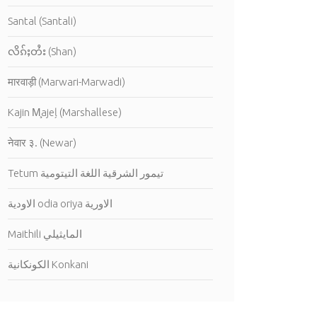
Santal (Santali)
လိၵ်ႈတႆး (Shan)
मारवाड़ी (Marwari-Marwadi)
Kajin M̧ajeļ (Marshallese)
नेवार ३. (Newar)
Tetum تيمور الشرقية اللغة التيتومية
الاودية odia oriya الاورية
Maithili المايثيلي
الكونكانية Konkani