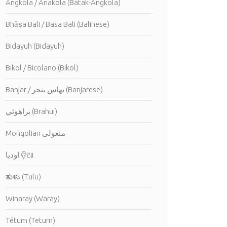
Angkola / Anakola (Batak-Angkola)
Bhāṣa Bali / Basa Bali (Balinese)
Bidayuh (Bidayuh)
Bikol / Bicolano (Bikol)
Banjar / بهاس بنجر (Banjarese)
براهوئي (Brahui)
Mongolian منغولى
اوديا ଡ଼ିଆ
ತುಳು (Tulu)
Winaray (Waray)
Tétum (Tetum)