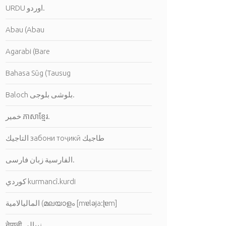
URDU اوردو.
Abau (Abau
Agarabi (Bare
Bahasa Sūg (Tausug
Baloch بلوشى بلوجى.
خمير ភាសាខ្មែរ.
التاجيك забони тоҷикӣ طاجيك
الفارسية زبان فارسی.
كوردي kurmancî.kurdi
नेपाली نيبالى.