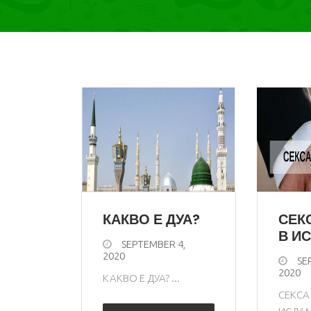
КАКВО Е ДУА?
СЕК
В И
SEPTEMBER 4,
2020
SE
2020
КАКВО Е ДУА? ...
СЕКСА