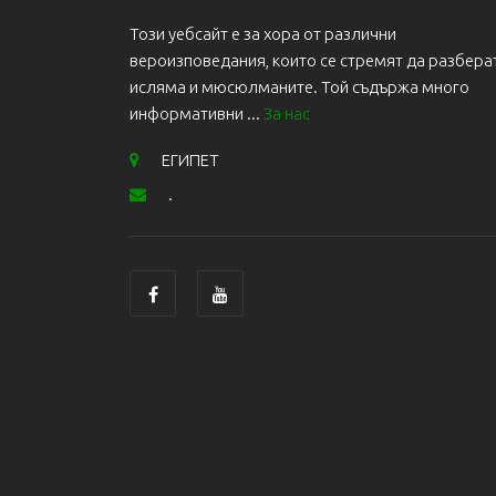
Този уебсайт е за хора от различни
вероизповедания, които се стремят да разбера
исляма и мюсюлманите. Той съдържа много
информативни ...
За нас
ЕГИПЕТ
.