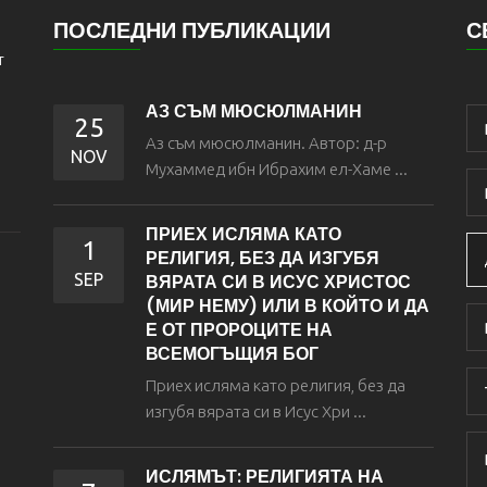
ПОСЛЕДНИ ПУБЛИКАЦИИ
С
т
АЗ СЪМ МЮСЮЛМАНИН
25
Аз съм мюсюлманин. Автор: д-р
NOV
Мухаммед ибн Ибрахим eл-Хаме ...
ПРИЕХ ИСЛЯМА КАТО
1
РЕЛИГИЯ, БЕЗ ДА ИЗГУБЯ
SEP
ВЯРАТА СИ В ИСУС ХРИСТОС
(МИР НЕМУ) ИЛИ В КОЙТО И ДА
Е ОТ ПРОРОЦИТЕ НА
ВСЕМОГЪЩИЯ БОГ
Приех исляма като религия, без да
изгубя вярата си в Исус Хри ...
ИСЛЯМЪТ: РЕЛИГИЯТА НА