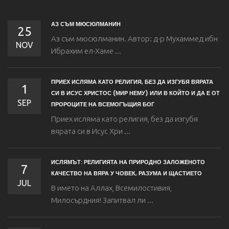
АЗ СЪМ МЮСЮЛМАНИН
25
Аз съм мюсюлманин. Автор: д-р Мухаммед ибн
NOV
Ибрахим eл-Хаме ...
ПРИЕХ ИСЛЯМА КАТО РЕЛИГИЯ, БЕЗ ДА ИЗГУБЯ ВЯРАТА
1
СИ В ИСУС ХРИСТОС (МИР НЕМУ) ИЛИ В КОЙТО И ДА Е ОТ
SEP
ПРОРОЦИТЕ НА ВСЕМОГЪЩИЯ БОГ
Приех исляма като религия, без да изгубя
вярата си в Исус Хри ...
ИСЛЯМЪТ: РЕЛИГИЯТА НА ПРИРОДНО ЗАЛОЖЕНОТО
7
КАЧЕСТВО НА ВЯРА У ЧОВЕК, РАЗУМА И ЩАСТИЕТО
JUL
В името на Аллах, Всемилостивия,
Милосърдния! Запитвал ли ...