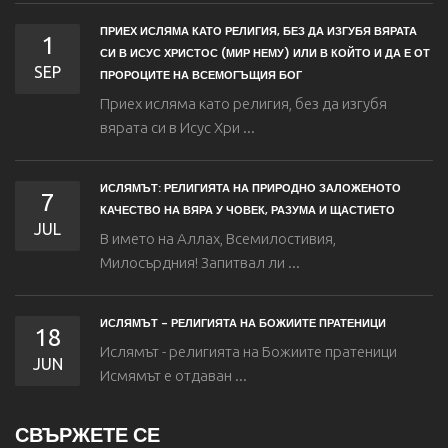
ПРИЕХ ИСЛЯМА КАТО РЕЛИГИЯ, БЕЗ ДА ИЗГУБЯ ВЯРАТА
1
СИ В ИСУС ХРИСТОС (МИР НЕМУ) ИЛИ В КОЙТО И ДА Е ОТ
SEP
ПРОРОЦИТЕ НА ВСЕМОГЪЩИЯ БОГ
Приех исляма като религия, без да изгубя
вярата си в Исус Хри ...
ИСЛЯМЪТ: РЕЛИГИЯТА НА ПРИРОДНО ЗАЛОЖЕНОТО
7
КАЧЕСТВО НА ВЯРА У ЧОВЕК, РАЗУМА И ЩАСТИЕТО
JUL
В името на Аллах, Всемилостивия,
Милосърдния! Запитвал ли ...
ИСЛЯМЪТ - РЕЛИГИЯТА НА БОЖИИТЕ ПРАТЕНИЦИ
18
Ислямът - религията на Божиите пратеници
JUN
Исмямът е отдаван ...
СВЪРЖЕТЕ СЕ