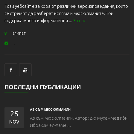
Този уебсайт е за хора от различни вероизповедания, които
се стремят да разберат исляма и мюсюлманите. Той
съдържа много информативни ...
За нас
ЕГИПЕТ
.
ПОСЛЕДНИ ПУБЛИКАЦИИ
АЗ СЪМ МЮСЮЛМАНИН
25
Аз съм мюсюлманин. Автор: д-р Мухаммед ибн
NOV
Ибрахим eл-Хаме ...