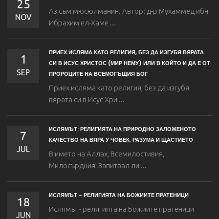
25
Аз съм мюсюлманин. Автор: д-р Мухаммед ибн
NOV
Ибрахим eл-Хаме ...
ПРИЕХ ИСЛЯМА КАТО РЕЛИГИЯ, БЕЗ ДА ИЗГУБЯ ВЯРАТА
1
СИ В ИСУС ХРИСТОС (МИР НЕМУ) ИЛИ В КОЙТО И ДА Е ОТ
SEP
ПРОРОЦИТЕ НА ВСЕМОГЪЩИЯ БОГ
Приех исляма като религия, без да изгубя
вярата си в Исус Хри ...
ИСЛЯМЪТ: РЕЛИГИЯТА НА ПРИРОДНО ЗАЛОЖЕНОТО
7
КАЧЕСТВО НА ВЯРА У ЧОВЕК, РАЗУМА И ЩАСТИЕТО
JUL
В името на Аллах, Всемилостивия,
Милосърдния! Запитвал ли ...
ИСЛЯМЪТ - РЕЛИГИЯТА НА БОЖИИТЕ ПРАТЕНИЦИ
18
Ислямът - религията на Божиите пратеници
JUN