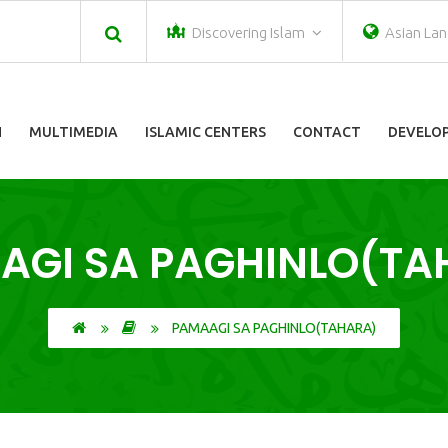
Discovering Islam
Asian La
N
MULTIMEDIA
ISLAMIC CENTERS
CONTACT
DEVELOP
AGI SA PAGHINLO(TA
PAMAAGI SA PAGHINLO(TAHARA)