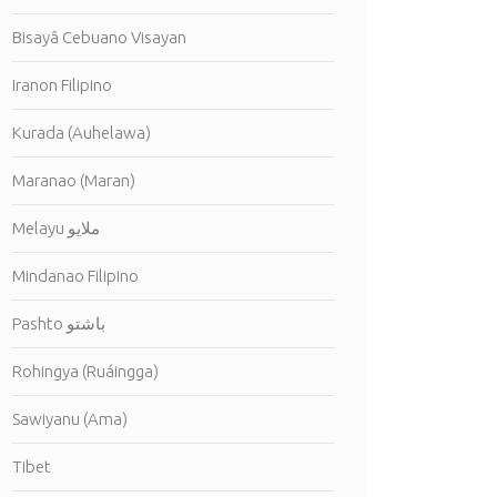
Bisayâ Cebuano Visayan
Iranon Filipino
Kurada (Auhelawa)
Maranao (Maran)
Melayu ملايو
Mindanao Filipino
Pashto باشتو
Rohingya (Ruáingga)
Sawiyanu (Ama)
Tibet