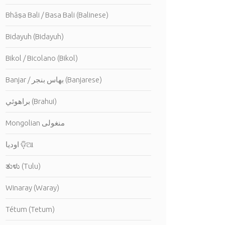
Bhāṣa Bali / Basa Bali (Balinese)
Bidayuh (Bidayuh)
Bikol / Bicolano (Bikol)
Banjar / بهاس بنجر (Banjarese)
براهوئي (Brahui)
Mongolian منغولى
اوديا ଡ଼ିଆ
ತುಳು (Tulu)
Winaray (Waray)
Tétum (Tetum)