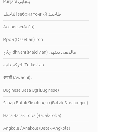
Punjabi بنجابى
التاجيك забони тоҷикӣ طاجيك
Acehnese(Acèh)
Ирон (Ossetian) Iron
ދިވެހި, dhivehi (Maldivian) مالديفى ديفهى
التركستانية Turkestan
अवधी (Awadhi) .
Buginese Basa Ugi (Buginese)
Sahap Batak Simalungun (Batak-Simalungun)
Hata Batak Toba (Batak-Toba)
Angkola / Anakola (Batak-Angkola)