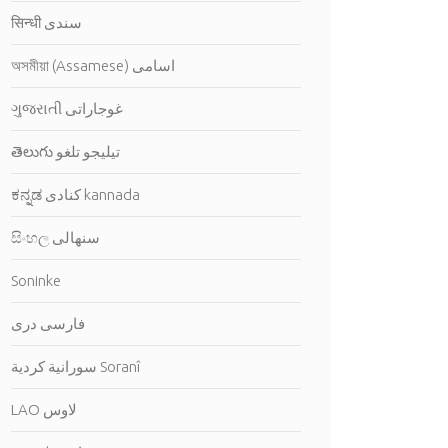
सिन्धी سندى
অসমীয়া (Assamese) اسامى
ગુજરાતી غوجاراتى
తెలుగు تيليجو تلغو
ಕನ್ನಡ كنادى kannada
සිංහල سنهالى
Soninke
فارسى درى
سورانية كردية Soranî
LAO لاوس