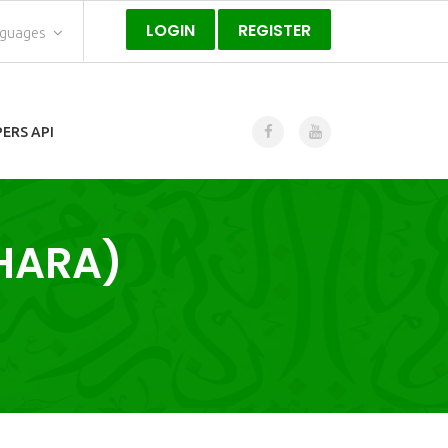
LOGIN
REGISTER
nguages
ERS API
HARA)