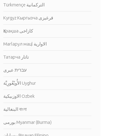
Türkmençe التركمانية
Kyrgyz Кыргызча قرغيزى
Қазақша كازاخى
Магlарул мацl الاوارية
Татарча تاتار
עברית عبرى
الأُويْغُورِيَّة Uyghur
الاوزبيكية Ozbek
البنغالية বাংলা
بورمى Myanmar (Burma)
بيسايان Bisayan Filipino