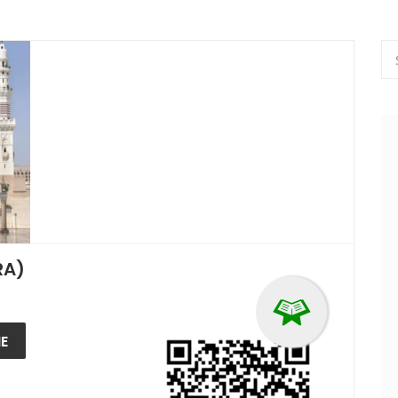
RA)
E