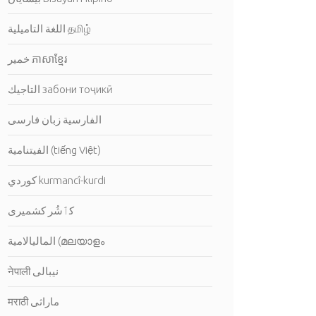
اللغة التاميلية தமிழ்
خمير ភាសាខ្មែរ
التاجيك забони тоҷикӣ
الفارسية زبان فارسی
الفيتنامية (tiếng Việt)
كوردي kurmancî-kurdi
کٲشُر كشميرى
الماليالامية (മലയാളം ‎
नेपाली نيبالى
मराठी ماراثى