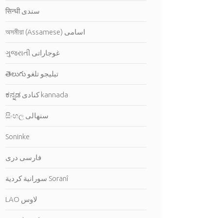
सिन्धी سندى
অসমীয়া (Assamese) اسامى
ગુજરાતી غوجاراتى
తెలుగు تيليجو تلغو
ಕನ್ನಡ كنادى kannada
සිංහල سنهالى
Soninke
فارسى درى
سورانية كردية Soranî
LAO لاوس