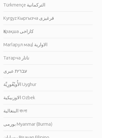
Türkmençe التركمانية
Kyrgyz Кыргызча قرغيزى
Қазақша كازاخى
Магlарул мацl الاوارية
Татарча تاتار
עברית عبرى
الأُويْغُورِيَّة Uyghur
الاوزبيكية Ozbek
البنغالية বাংলা
بورمى Myanmar (Burma)
بيسايان Bisayan Filipino