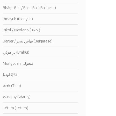
Bhāṣa Bali / Basa Bali (Balinese)
Bidayuh (Bidayuh)
Bikol / Bicolano (Bikol)
Banjar / بهاس بنجر (Banjarese)
براهوئي (Brahui)
Mongolian منغولى
اوديا ଡ଼ିଆ
ತುಳು (Tulu)
Winaray (Waray)
Tétum (Tetum)