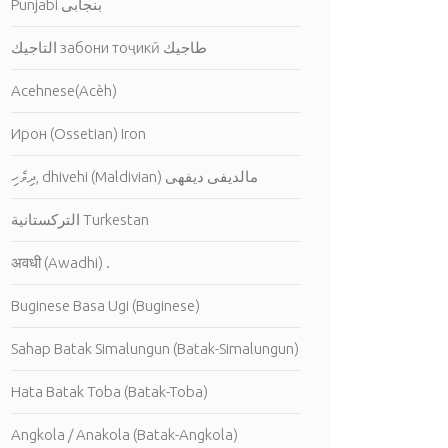
Punjabi بنجابى
التاجيك забони тоҷикӣ طاجيك
Acehnese(Acèh)
Ирон (Ossetian) Iron
ދިވެހި, dhivehi (Maldivian) مالديفى ديفهى
التركستانية Turkestan
अवधी (Awadhi) .
Buginese Basa Ugi (Buginese)
Sahap Batak Simalungun (Batak-Simalungun)
Hata Batak Toba (Batak-Toba)
Angkola / Anakola (Batak-Angkola)