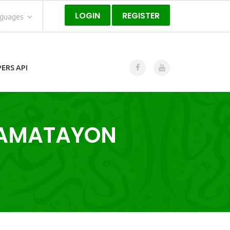
LOGIN
REGISTER
nguages
ERS API
KAMATAYON