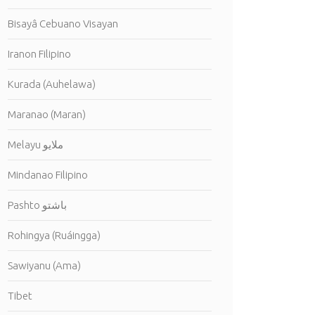
Bisayâ Cebuano Visayan
Iranon Filipino
Kurada (Auhelawa)
Maranao (Maran)
Melayu ملايو
Mindanao Filipino
Pashto باشتو
Rohingya (Ruáingga)
Sawiyanu (Ama)
Tibet