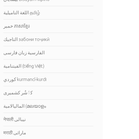
اللغة التاميلية தமிழ்
خمير ភាសាខ្មែរ
التاجيك забони тоҷикӣ
الفارسية زبان فارسی
الفيتنامية (tiếng Việt)
كوردي kurmancî-kurdi
کٲشُر كشميرى
الماليالامية (മലയാളം ‎
नेपाली نيبالى
मराठी ماراثى