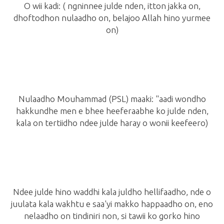
O wii kadi:
( ngninnee julde nden, itton jakka on,
dhoftodhon nulaadho on, belajoo Allah hino yurmee
on)
Nulaadho Mouhammad
(PSL)
maaki: "aadi wondho
hakkundhe men e bhee heeferaabhe ko julde nden,
kala on tertiidho ndee julde haray o wonii keefeero)
Ndee julde hino waddhi kala juldho hellifaadho, nde o
juulata kala wakhtu e saa'yi makko happaadho on, eno
nelaadho on tindiniri non, si tawii ko gorko hino