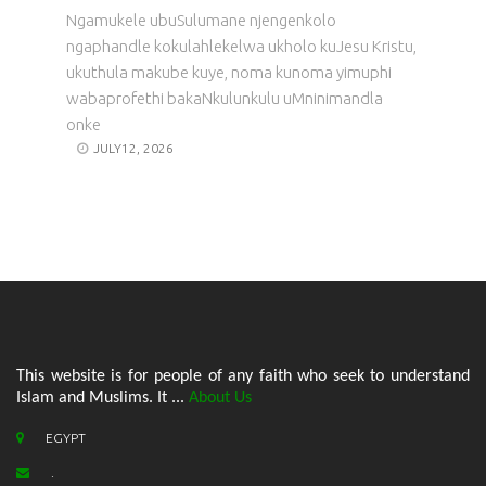
Ngamukele ubuSulumane njengenkolo
ngaphandle kokulahlekelwa ukholo kuJesu Kristu,
ukuthula makube kuye, noma kunoma yimuphi
wabaprofethi bakaNkulunkulu uMninimandla
onke
JULY12, 2026
This website is for people of any faith who seek to understand
Islam and Muslims. It ...
About Us
EGYPT
.