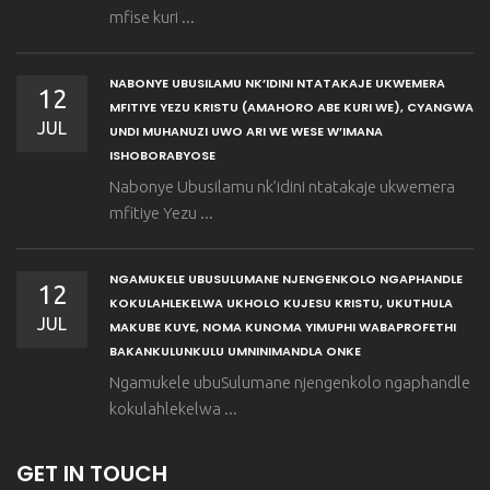
mfise kuri ...
NABONYE UBUSILAMU NK’IDINI NTATAKAJE UKWEMERA
12
MFITIYE YEZU KRISTU (AMAHORO ABE KURI WE), CYANGWA
JUL
UNDI MUHANUZI UWO ARI WE WESE W’IMANA
ISHOBORABYOSE
Nabonye Ubusilamu nk’idini ntatakaje ukwemera
mfitiye Yezu ...
NGAMUKELE UBUSULUMANE NJENGENKOLO NGAPHANDLE
12
KOKULAHLEKELWA UKHOLO KUJESU KRISTU, UKUTHULA
JUL
MAKUBE KUYE, NOMA KUNOMA YIMUPHI WABAPROFETHI
BAKANKULUNKULU UMNINIMANDLA ONKE
Ngamukele ubuSulumane njengenkolo ngaphandle
kokulahlekelwa ...
GET IN TOUCH