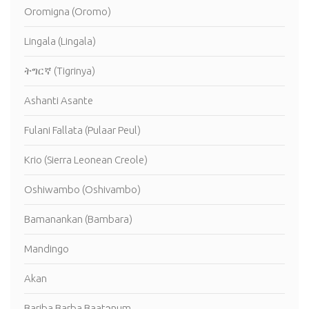
Oromigna (Oromo)
Lingala (Lingala)
ትግርኛ (Tigrinya)
Ashanti Asante
Fulani Fallata (Pulaar Peul)
Krio (Sierra Leonean Creole)
Oshiwambo (Oshivambo)
Bamanankan (Bambara)
Mandingo
Akan
Bariba Barba Baatɔnum