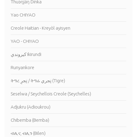
Thuɔŋjäŋ Dinka
Yao CHIYAO
Creole Haitian - Kreyòl ayisyen
YAO - CHIYAO
كيروندي Ikirundi
Runyankore
ትግረ تِجرِ / ትግሬ تِجري (Tigre)
Seselwa / Seychellois Creole (Seychelles)
Adjukru (Adioukrou)
Chibemba (Bemba)
ብሊና, ብሊን (Bilen)