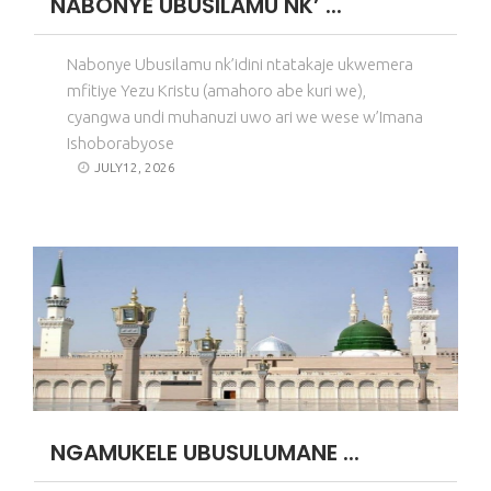
NABONYE UBUSILAMU NK’ ...
Nabonye Ubusilamu nk’idini ntatakaje ukwemera
mfitiye Yezu Kristu (amahoro abe kuri we),
cyangwa undi muhanuzi uwo ari we wese w’Imana
Ishoborabyose
JULY12, 2026
NGAMUKELE UBUSULUMANE ...