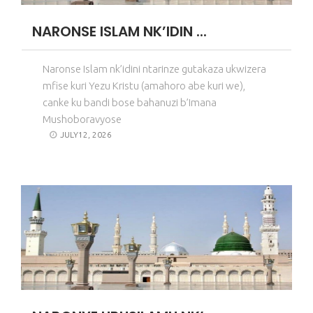
NARONSE ISLAM NK’IDIN ...
Naronse Islam nk’idini ntarinze gutakaza ukwizera
mfise kuri Yezu Kristu (amahoro abe kuri we),
canke ku bandi bose bahanuzi b’Imana
Mushoboravyose
JULY12, 2026