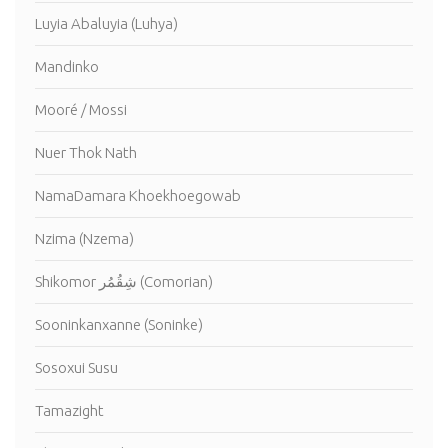
Luyia Abaluyia (Luhya)
Mandinko
Mooré / Mossi
Nuer Thok Nath
NamaDamara Khoekhoegowab
Nzima (Nzema)
Shikomor شِقُمُر (Comorian)
Sooninkanxanne (Soninke)
Sosoxui Susu
Tamazight