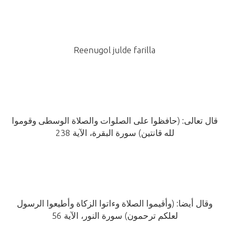
Reenugol julde farilla
قال تعالى:
(حافظوا على الصلوات والصلاة الوسطى وقوموا
لله قانتين)
سورة البقرة، الآية 238
وقال أيضا:
(وأقيموا الصلاة وءاتوا الزكاة وأطيعوا الرسول
لعلكم ترحمون)
سورة النور، الآية 56