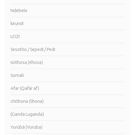
Ndebele
kirundi
LOZI
Sesotho / Sepedi / Pedi
isiXhosa (Xhosa)
Somali
Afar (Qafár af)
chiShona (Shona)
(Ganda Luganda)
Yorùbá (Yoruba)