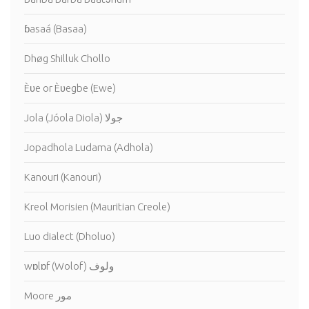
ɓasaá (Basaa)
Dhøg Shilluk Chollo
Èʋe or Èʋegbe (Ewe)
Jola (Jóola Diola) جولا
Jopadhola Ludama (Adhola)
Kanouri (Kanouri)
Kreol Morisien (Mauritian Creole)
Luo dialect (Dholuo)
wɒlɒf (Wolof) ولوف
Moore مور