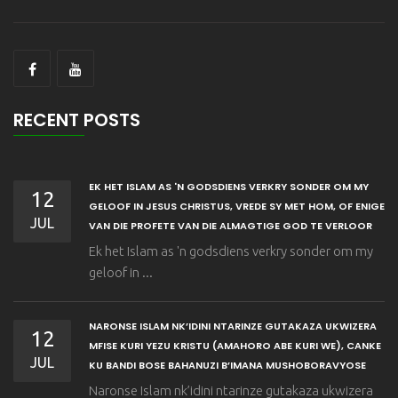
RECENT POSTS
EK HET ISLAM AS 'N GODSDIENS VERKRY SONDER OM MY
12
GELOOF IN JESUS CHRISTUS, VREDE SY MET HOM, OF ENIGE
JUL
VAN DIE PROFETE VAN DIE ALMAGTIGE GOD TE VERLOOR
Ek het Islam as 'n godsdiens verkry sonder om my
geloof in ...
NARONSE ISLAM NK’IDINI NTARINZE GUTAKAZA UKWIZERA
12
MFISE KURI YEZU KRISTU (AMAHORO ABE KURI WE), CANKE
JUL
KU BANDI BOSE BAHANUZI B’IMANA MUSHOBORAVYOSE
Naronse Islam nk’idini ntarinze gutakaza ukwizera