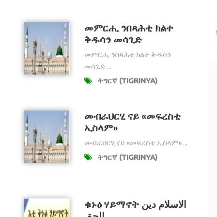
መምርሒ ንበጻሕቲ ክልተ
ቅዱሳን መሳጊድ
መምርሒ ንበጻሕቲ ክልተ ቅዱሳን
መሳጊድ ...
ትግርኛ (TIGRINYA)
መብራህርሂ ናይ «መፍረስቲ
ኢስላም»
መብራህርሂ ናይ «መፍረስቲ ኢስላም» ...
ትግርኛ (TIGRINYA)
ቁኑዕ ሃይማኖት الاسلام دين
الحق