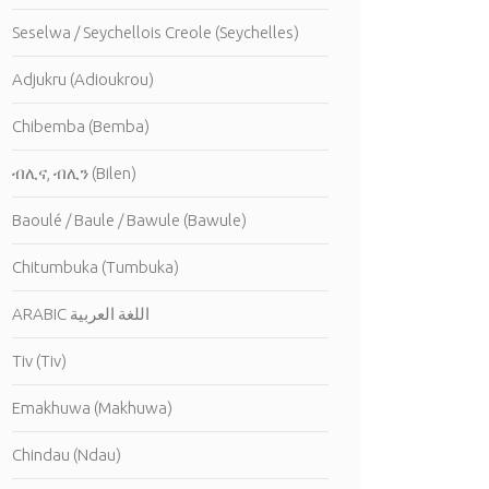
Seselwa / Seychellois Creole (Seychelles)
Adjukru (Adioukrou)
Chibemba (Bemba)
ብሊና, ብሊን (Bilen)
Baoulé / Baule / Bawule (Bawule)
Chitumbuka (Tumbuka)
ARABIC اللغة العربية
Tiv (Tiv)
Emakhuwa (Makhuwa)
Chindau (Ndau)