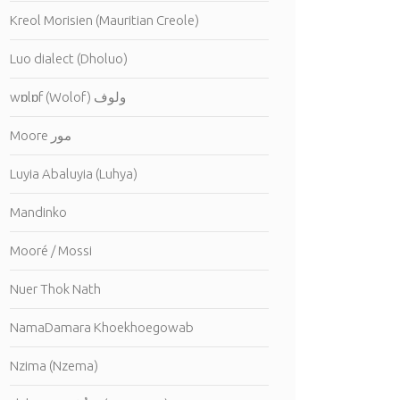
Kreol Morisien (Mauritian Creole)
Luo dialect (Dholuo)
wɒlɒf (Wolof) ولوف
Moore مور
Luyia Abaluyia (Luhya)
Mandinko
Mooré / Mossi
Nuer Thok Nath
NamaDamara Khoekhoegowab
Nzima (Nzema)