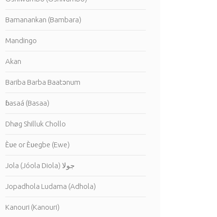
Bamanankan (Bambara)
Mandingo
Akan
Bariba Barba Baatɔnum
ɓasaá (Basaa)
Dhøg Shilluk Chollo
Èʋe or Èʋegbe (Ewe)
Jola (Jóola Diola) جولا
Jopadhola Ludama (Adhola)
Kanouri (Kanouri)