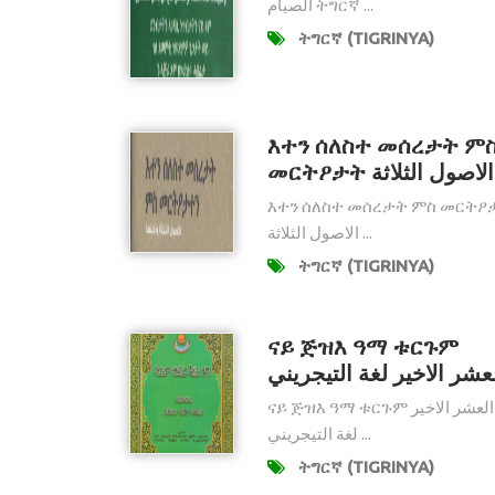
الصيام ትግርኛ ...
ትግርኛ (TIGRINYA)
እተን ሰለስተ መሰረታት ም
መርትዖታት الاصول الثلاثة
እተን ሰለስተ መሰረታት ምስ መርትዖ
الاصول الثلاثة ...
ትግርኛ (TIGRINYA)
ናይ ጅዝእ ዓማ ቱርጉም
عشر الاخير لغة التيجريني
ናይ ጅዝእ ዓማ ቱርጉም العشر الاخير
لغة التيجريني ...
ትግርኛ (TIGRINYA)