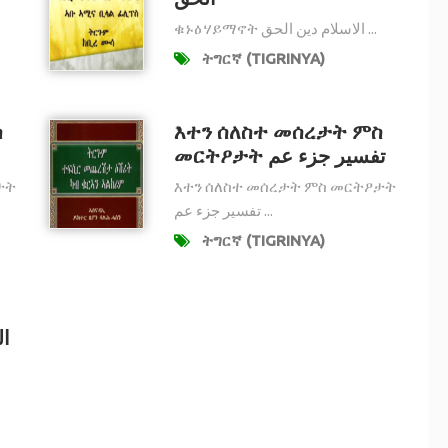
ቁኑዕ ሃይማኖት الاسلام دين الحق ...
ትግርኛ (TIGRINYA)
ስ
እተን ሰለስተ መሰረታት ምስ
መርትዖታት تفسير جزء عم
ታት
እተን ሰለስተ መሰረታት ምስ መርትዖታት
تفسير جزء عم ...
ትግርኛ (TIGRINYA)
ال