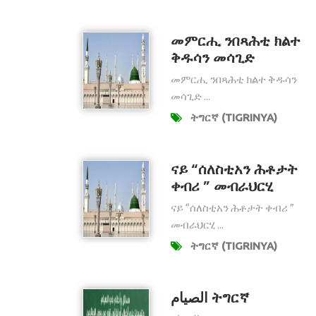
መምርሒ ንበጻሕቲ ክልተ
ቅዱሳን መሳጊድ
መምርሒ ንበጻሕቲ ክልተ ቅዱሳን
መሳጊድ ...
ትግርኛ (TIGRINYA)
ናይ “ሰለስቲአን ሕቶታት
ቀብሪ ” መብራህርሂ
ናይ “ሰለስቲአን ሕቶታት ቀብሪ ”
መብራህርሂ ...
ትግርኛ (TIGRINYA)
الصيام ትግርኛ