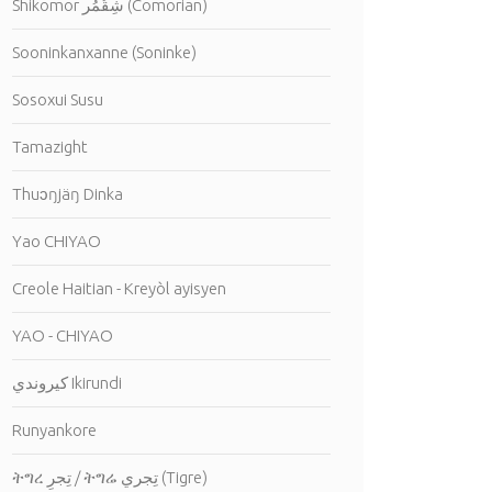
Shikomor شِقُمُر (Comorian)
Sooninkanxanne (Soninke)
Sosoxui Susu
Tamazight
Thuɔŋjäŋ Dinka
Yao CHIYAO
Creole Haitian - Kreyòl ayisyen
YAO - CHIYAO
كيروندي Ikirundi
Runyankore
ትግረ تِجرِ / ትግሬ تِجري (Tigre)