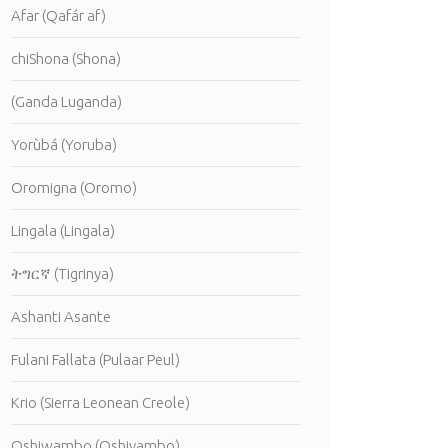
Afar (Qafár af)
chiShona (Shona)
(Ganda Luganda)
Yorùbá (Yoruba)
Oromigna (Oromo)
Lingala (Lingala)
ትግርኛ (Tigrinya)
Ashanti Asante
Fulani Fallata (Pulaar Peul)
Krio (Sierra Leonean Creole)
Oshiwambo (Oshivambo)