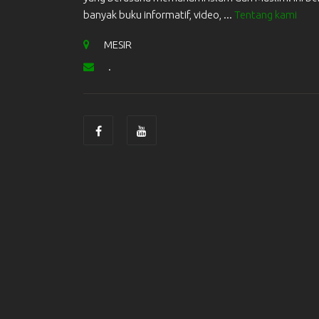
banyak buku informatif, video, ...
Tentang kami
MESIR
.