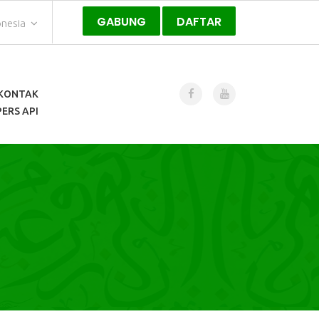
GABUNG
DAFTAR
onesia
KONTAK
ERS API