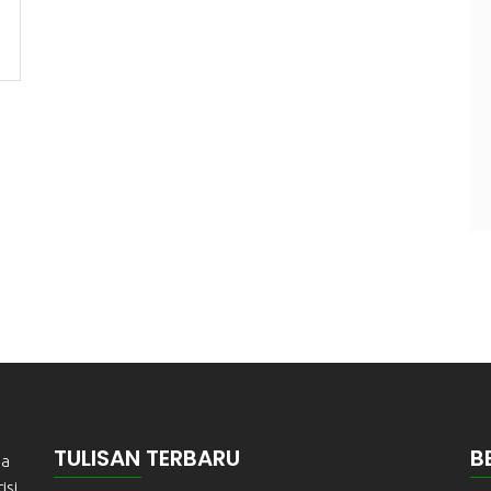
TULISAN TERBARU
B
ma
isi