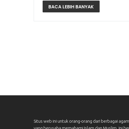
BACA LEBIH BANYAK
Situs web ini untuk orang-orang dari berbagai aga
yang berusaha memahami Islam dan Muslim. Ini ber