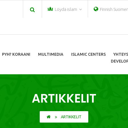
Löydä islam
Finnish Suomen 
PYH? KORAANI
MULTIMEDIA
ISLAMIC CENTERS
YHTEY
DEVELOP
ARTIKKELIT
ARTIKKELIT