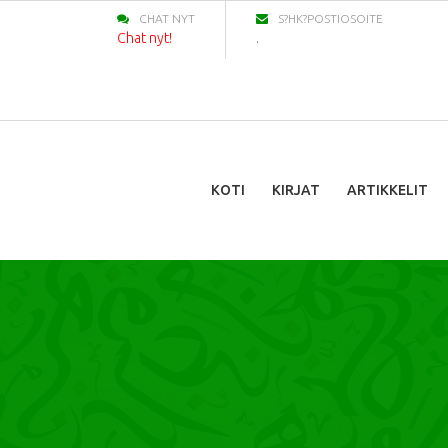
CHAT NYT
S?HK?POSTIOSOITE
Chat nyt!
.
KOTI
KIRJAT
ARTIKKELIT