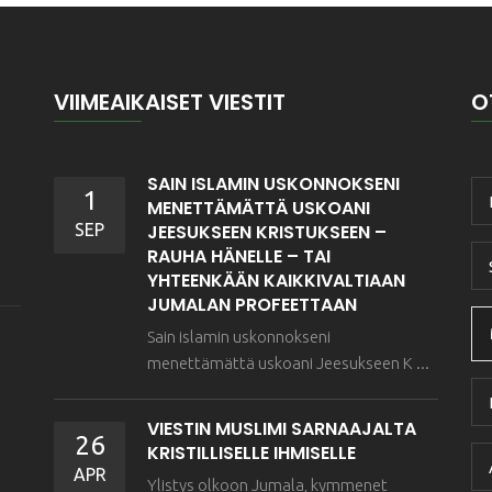
VIIMEAIKAISET VIESTIT
O
SAIN ISLAMIN USKONNOKSENI
1
MENETTÄMÄTTÄ USKOANI
SEP
JEESUKSEEN KRISTUKSEEN –
RAUHA HÄNELLE – TAI
YHTEENKÄÄN KAIKKIVALTIAAN
JUMALAN PROFEETTAAN
Sain islamin uskonnokseni
menettämättä uskoani Jeesukseen K ...
VIESTIN MUSLIMI SARNAAJALTA
26
KRISTILLISELLE IHMISELLE
APR
Ylistys olkoon Jumala, kymmenet