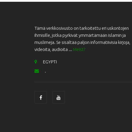
Tämä verkkosivusto on tarkoitettu eri uskontojen
ihmisille, jotka pyrkivät ymmärtämään islamin ja
muslimeja. Se sisältää paljon informatiivisia kirjoja,
videoita, audioita ...
Meist?
EGYPTI
.