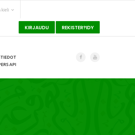
kieli
KIRJAUDU
REKISTER?IDY
STIEDOT
ERS API