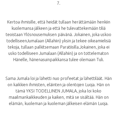
7.
Kertoa ihmisille, että heidät tullaan herättämään henkiin
kuolemansa jälkeen ja että he tulevattekemään tiliä
teoistaan Ylösnousemuksen päivänä. Jokainen, joka uskoo
todelliseenJumalaan (Allahiin) yksin ja tekee oikeamielisiä
tekoja, tullaan palkitsemaan Paratiisilla.Jokainen, joka ei
usko todelliseen Jumalaan (Allahiin) ja on tottelematon
Hänelle, hänenasuinpaikkansa tulee olemaan Tuli.
Sama Jumala loi ja lähetti nuo profeetat ja lähettiläät. Hän
on kaikkien ihmisten, eläinten ja olentojen Luoja. Hän on
tämä YKSI TODELLINEN JUMALA, joka loi koko
maailmankaikkeuden ja kaiken, mitä se sisältää. Hän on
elämän, kuoleman ja kuoleman jälkeisen elämän Luoja.