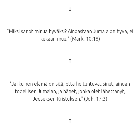
􀂙
"Miksi sanot minua hyväksi? Ainoastaan Jumala on hyvä, ei
kukaan muu." (Mark. 10:18)
􀂙
"Ja ikuinen elämä on sitä, että he tuntevat sinut, ainoan
todellisen Jumalan, ja hänet, jonka olet lähettänyt,
Jeesuksen Kristuksen." (Joh. 17:3)
􀂙