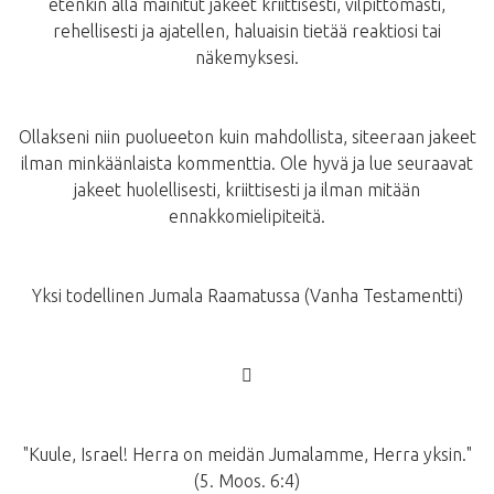
etenkin alla mainitut jakeet kriittisesti, vilpittömästi,
rehellisesti ja ajatellen, haluaisin tietää reaktiosi tai
näkemyksesi.
Ollakseni niin puolueeton kuin mahdollista, siteeraan jakeet
ilman minkäänlaista kommenttia. Ole hyvä ja lue seuraavat
jakeet huolellisesti, kriittisesti ja ilman mitään
ennakkomielipiteitä.
Yksi todellinen Jumala Raamatussa (Vanha Testamentti)
􀂙
"Kuule, Israel! Herra on meidän Jumalamme, Herra yksin."
(5. Moos. 6:4)