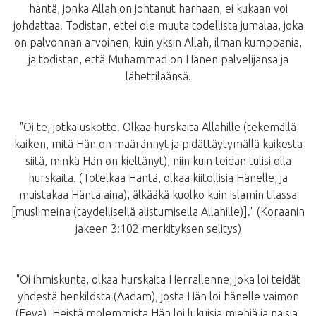
häntä, jonka Allah on johtanut harhaan, ei kukaan voi
johdattaa. Todistan, ettei ole muuta todellista jumalaa, joka
on palvonnan arvoinen, kuin yksin Allah, ilman kumppania,
ja todistan, että Muhammad on Hänen palvelijansa ja
lähettiläänsä.
"Oi te, jotka uskotte! Olkaa hurskaita Allahille (tekemällä
kaiken, mitä Hän on määrännyt ja pidättäytymällä kaikesta
siitä, minkä Hän on kieltänyt), niin kuin teidän tulisi olla
hurskaita. (Totelkaa Häntä, olkaa kiitollisia Hänelle, ja
muistakaa Häntä aina), älkääkä kuolko kuin islamin tilassa
[muslimeina (täydellisellä alistumisella Allahille)]." (Koraanin
jakeen 3:102 merkityksen selitys)
"Oi ihmiskunta, olkaa hurskaita Herrallenne, joka loi teidät
yhdestä henkilöstä (Aadam), josta Hän loi hänelle vaimon
(Eeva). Heistä molemmista Hän loi lukuisia miehiä ja naisia.