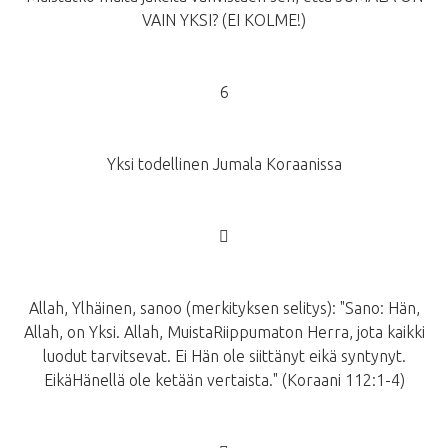
VAIN YKSI? (EI KOLME!)
6
Yksi todellinen Jumala Koraanissa
􀂾
Allah, Ylhäinen, sanoo (merkityksen selitys): "Sano: Hän,
Allah, on Yksi. Allah, MuistaRiippumaton Herra, jota kaikki
luodut tarvitsevat. Ei Hän ole siittänyt eikä syntynyt.
EikäHänellä ole ketään vertaista." (Koraani 112:1-4)