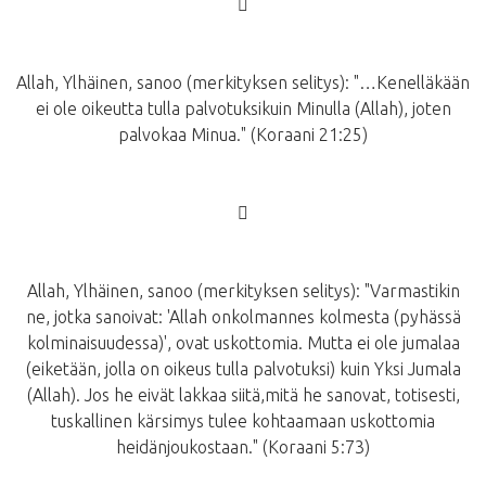
􀂾
Allah, Ylhäinen, sanoo (merkityksen selitys): "…Kenelläkään
ei ole oikeutta tulla palvotuksikuin Minulla (Allah), joten
palvokaa Minua." (Koraani 21:25)
􀂾
Allah, Ylhäinen, sanoo (merkityksen selitys): "Varmastikin
ne, jotka sanoivat: 'Allah onkolmannes kolmesta (pyhässä
kolminaisuudessa)', ovat uskottomia. Mutta ei ole jumalaa
(eiketään, jolla on oikeus tulla palvotuksi) kuin Yksi Jumala
(Allah). Jos he eivät lakkaa siitä,mitä he sanovat, totisesti,
tuskallinen kärsimys tulee kohtaamaan uskottomia
heidänjoukostaan." (Koraani 5:73)