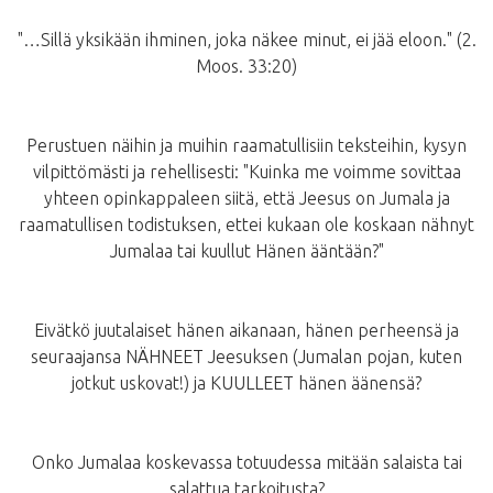
"…Sillä yksikään ihminen, joka näkee minut, ei jää eloon." (2.
Moos. 33:20)
Perustuen näihin ja muihin raamatullisiin teksteihin, kysyn
vilpittömästi ja rehellisesti: "Kuinka me voimme sovittaa
yhteen opinkappaleen siitä, että Jeesus on Jumala ja
raamatullisen todistuksen, ettei kukaan ole koskaan nähnyt
Jumalaa tai kuullut Hänen ääntään?"
Eivätkö juutalaiset hänen aikanaan, hänen perheensä ja
seuraajansa NÄHNEET Jeesuksen (Jumalan pojan, kuten
jotkut uskovat!) ja KUULLEET hänen äänensä?
Onko Jumalaa koskevassa totuudessa mitään salaista tai
salattua tarkoitusta?