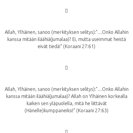
􀂾
Allah, Ylhäinen, sanoo (merkityksen selitys):"…Onko Allahin
kanssa mitään iläähiä(jumalaa)? Ei, mutta useimmat heistä
eivät tiedä!" (Koraani 27:61)
􀂾
Allah, Ylhäinen, sanoo (merkityksen selitys):"…Onko Allahin
kanssa mitään iläähiä(jumalaa)? Allah on Ylhäinen korkealla
kaiken sen yläpuolella, mitä he liittävät
(Hänelle)kumppaneiksi!" (Koraani 27:63)
􀂾