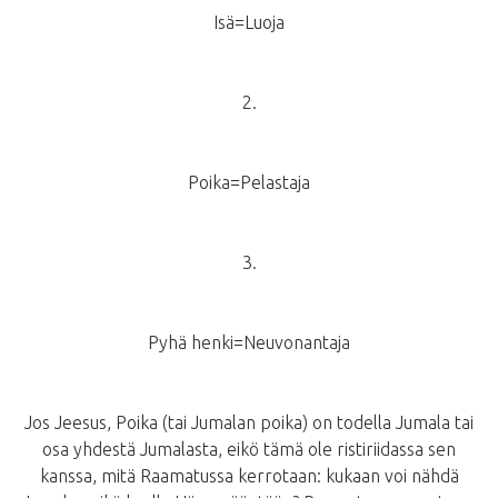
Isä=Luoja
2.
Poika=Pelastaja
3.
Pyhä henki=Neuvonantaja
Jos Jeesus, Poika (tai Jumalan poika) on todella Jumala tai
osa yhdestä Jumalasta, eikö tämä ole ristiriidassa sen
kanssa, mitä Raamatussa kerrotaan: kukaan voi nähdä