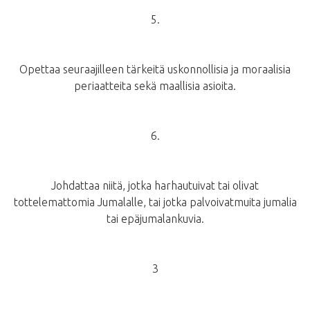
5.
Opettaa seuraajilleen tärkeitä uskonnollisia ja moraalisia
periaatteita sekä maallisia asioita.
6.
Johdattaa niitä, jotka harhautuivat tai olivat
tottelemattomia Jumalalle, tai jotka palvoivatmuita jumalia
tai epäjumalankuvia.
3