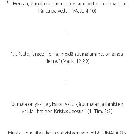
"…Herraa, Jumalaasi, sinun tulee kunnioittaa ja ainoastaan
häntä palvella." (Matt. 4:10)
􀂙
"…Kuule, Israel: Herra, meidän Jumalamme, on ainoa
Herra." (Mark. 12:29)
􀂙
"Jumala on yksi, ja yksi on välittäjä Jumalan ja ihmisten
välillä, ihminen Kristus Jeesus." (1. Tim. 2:5)
Muistatko muita jakeita vahvistaen sen, että JUMALA ON