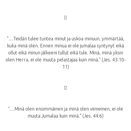
􀂙
"…Teidän tulee tuntea minut ja uskoa minuun, ymmärtää,
kuka minä olen. Ennen minua ei ole jumalaa syntynyt eikä
ollut eikä minun jälkeeni tullut eikä tule. Minä, minä yksin
olen Herra, ei ole muuta pelastajaa kuin minä." (Jes. 43:10-
11)
􀂙
"…Minä olen ensimmäinen ja minä olen viimeinen, ei ole
muuta Jumalaa kuin minä." (Jes. 44:6)