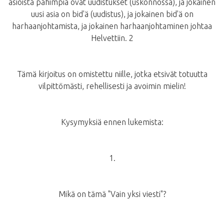
asioista pahimpia ovat uudistukset (uskonnossa), ja jokainen
uusi asia on bid'ä (uudistus), ja jokainen bid'ä on
harhaanjohtamista, ja jokainen harhaanjohtaminen johtaa
Helvettiin. 2
Tämä kirjoitus on omistettu niille, jotka etsivät totuutta
vilpittömästi, rehellisesti ja avoimin mielin!
Kysymyksiä ennen lukemista:
1.
Mikä on tämä "Vain yksi viesti"?