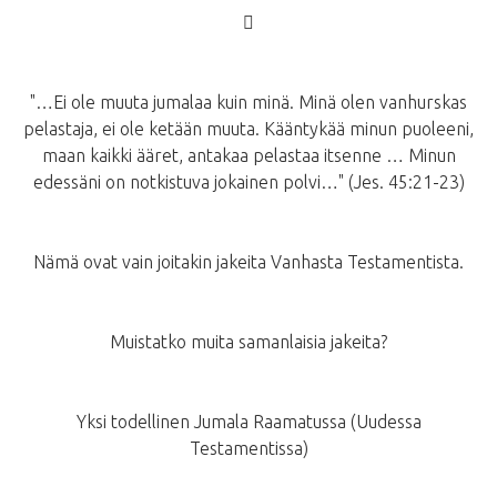
􀂙
"…Ei ole muuta jumalaa kuin minä. Minä olen vanhurskas
pelastaja, ei ole ketään muuta. Kääntykää minun puoleeni,
maan kaikki ääret, antakaa pelastaa itsenne … Minun
edessäni on notkistuva jokainen polvi…" (Jes. 45:21-23)
Nämä ovat vain joitakin jakeita Vanhasta Testamentista.
Muistatko muita samanlaisia jakeita?
Yksi todellinen Jumala Raamatussa (Uudessa
Testamentissa)