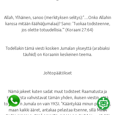
Allah, Ylhäinen, sanoo (merkityksen selitys):"…Onko Allahin
kanssa mitään iläähiä(jumalaa)? Sano: 'Tuokaa todisteenne,
jos olette totuudellisia.'" (Koraani 27:64)
Todellakin tämä viesti koskien Jumalan ykseyttä (arabiaksi
täuhiid) on Koraanin keskeinen teema.
Johtopäätökset
Nämä jakeet kuten sadat muut todisteet Raamatusta ja
Koraanista vahvistavat tämän yhden, ikuisen viestin, että
todellinen Jumala on vain YKSI. "Kääntykää minun puoleeni,
maan kaikki ääret, antakaa pelastaa itsenne, sillä MINÄ