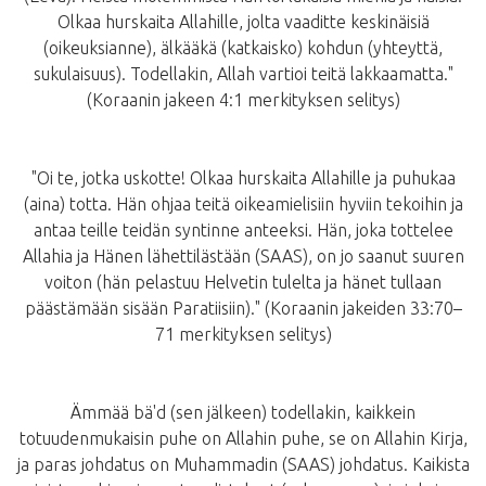
Olkaa hurskaita Allahille, jolta vaaditte keskinäisiä
(oikeuksianne), älkääkä (katkaisko) kohdun (yhteyttä,
sukulaisuus). Todellakin, Allah vartioi teitä lakkaamatta."
(Koraanin jakeen 4:1 merkityksen selitys)
"Oi te, jotka uskotte! Olkaa hurskaita Allahille ja puhukaa
(aina) totta. Hän ohjaa teitä oikeamielisiin hyviin tekoihin ja
antaa teille teidän syntinne anteeksi. Hän, joka tottelee
Allahia ja Hänen lähettilästään (SAAS), on jo saanut suuren
voiton (hän pelastuu Helvetin tulelta ja hänet tullaan
päästämään sisään Paratiisiin)." (Koraanin jakeiden 33:70–
71 merkityksen selitys)
Ämmää bä'd (sen jälkeen) todellakin, kaikkein
totuudenmukaisin puhe on Allahin puhe, se on Allahin Kirja,
ja paras johdatus on Muhammadin (SAAS) johdatus. Kaikista