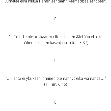
Jumalaa eikä kuulla Hänen ääntään? Raamatussa sanotaan:
􀂙
"…Te ette ole koskaan kuulleet hänen ääntään ettekä
nähneet hänen kasvojaan." (Joh. 5:37)
􀂙
"…Häntä ei yksikään ihminen ole nähnyt eikä voi nähdä…"
(1. Tim. 6:16)
􀂙