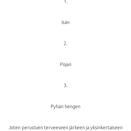
1.
Isän
2.
Pojan
3.
Pyhän hengen
Joten perustuen terveeseen järkeen ja yksinkertaiseen