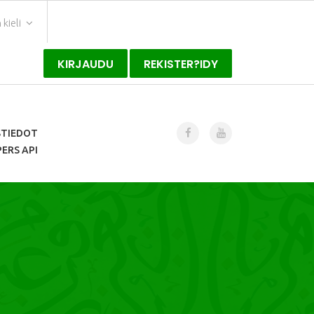
kieli
KIRJAUDU
REKISTER?IDY
STIEDOT
ERS API