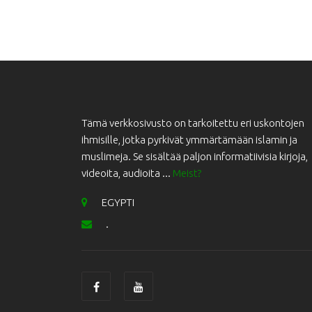
Tämä verkkosivusto on tarkoitettu eri uskontojen
ihmisille, jotka pyrkivät ymmärtämään islamin ja
muslimeja. Se sisältää paljon informatiivisia kirjoja,
videoita, audioita ...
Meist?
EGYPTI
.