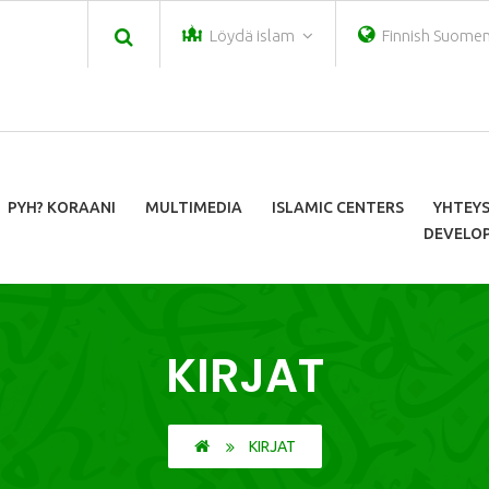
Löydä islam
Finnish Suomen 
PYH? KORAANI
MULTIMEDIA
ISLAMIC CENTERS
YHTEY
DEVELOP
KIRJAT
KIRJAT