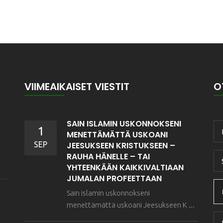
VIIMEAIKAISET VIESTIT
O
SAIN ISLAMIN USKONNOKSENI
1
MENETTÄMÄTTÄ USKOANI
SEP
JEESUKSEEN KRISTUKSEEN –
RAUHA HÄNELLE – TAI
YHTEENKÄÄN KAIKKIVALTIAAN
JUMALAN PROFEETTAAN
Sain islamin uskonnokseni
menettämättä uskoani Jeesukseen K ...