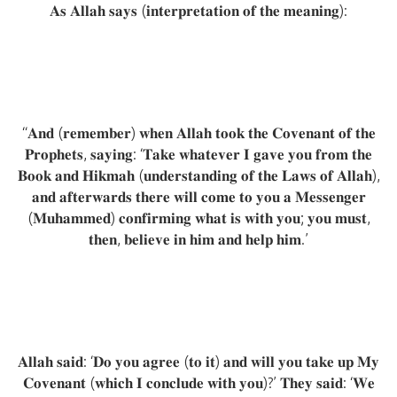
𝐀𝐬 𝐀𝐥𝐥𝐚𝐡 𝐬𝐚𝐲𝐬 (𝐢𝐧𝐭𝐞𝐫𝐩𝐫𝐞𝐭𝐚𝐭𝐢𝐨𝐧 𝐨𝐟 𝐭𝐡𝐞 𝐦𝐞𝐚𝐧𝐢𝐧𝐠):
“𝐀𝐧𝐝 (𝐫𝐞𝐦𝐞𝐦𝐛𝐞𝐫) 𝐰𝐡𝐞𝐧 𝐀𝐥𝐥𝐚𝐡 𝐭𝐨𝐨𝐤 𝐭𝐡𝐞 𝐂𝐨𝐯𝐞𝐧𝐚𝐧𝐭 𝐨𝐟 𝐭𝐡𝐞
𝐏𝐫𝐨𝐩𝐡𝐞𝐭𝐬, 𝐬𝐚𝐲𝐢𝐧𝐠: ‘𝐓𝐚𝐤𝐞 𝐰𝐡𝐚𝐭𝐞𝐯𝐞𝐫 𝐈 𝐠𝐚𝐯𝐞 𝐲𝐨𝐮 𝐟𝐫𝐨𝐦 𝐭𝐡𝐞
𝐁𝐨𝐨𝐤 𝐚𝐧𝐝 𝐇𝐢𝐤𝐦𝐚𝐡 (𝐮𝐧𝐝𝐞𝐫𝐬𝐭𝐚𝐧𝐝𝐢𝐧𝐠 𝐨𝐟 𝐭𝐡𝐞 𝐋𝐚𝐰𝐬 𝐨𝐟 𝐀𝐥𝐥𝐚𝐡),
𝐚𝐧𝐝 𝐚𝐟𝐭𝐞𝐫𝐰𝐚𝐫𝐝𝐬 𝐭𝐡𝐞𝐫𝐞 𝐰𝐢𝐥𝐥 𝐜𝐨𝐦𝐞 𝐭𝐨 𝐲𝐨𝐮 𝐚 𝐌𝐞𝐬𝐬𝐞𝐧𝐠𝐞𝐫
(𝐌𝐮𝐡𝐚𝐦𝐦𝐞𝐝) 𝐜𝐨𝐧𝐟𝐢𝐫𝐦𝐢𝐧𝐠 𝐰𝐡𝐚𝐭 𝐢𝐬 𝐰𝐢𝐭𝐡 𝐲𝐨𝐮; 𝐲𝐨𝐮 𝐦𝐮𝐬𝐭,
𝐭𝐡𝐞𝐧, 𝐛𝐞𝐥𝐢𝐞𝐯𝐞 𝐢𝐧 𝐡𝐢𝐦 𝐚𝐧𝐝 𝐡𝐞𝐥𝐩 𝐡𝐢𝐦.’
𝐀𝐥𝐥𝐚𝐡 𝐬𝐚𝐢𝐝: ‘𝐃𝐨 𝐲𝐨𝐮 𝐚𝐠𝐫𝐞𝐞 (𝐭𝐨 𝐢𝐭) 𝐚𝐧𝐝 𝐰𝐢𝐥𝐥 𝐲𝐨𝐮 𝐭𝐚𝐤𝐞 𝐮𝐩 𝐌𝐲
𝐂𝐨𝐯𝐞𝐧𝐚𝐧𝐭 (𝐰𝐡𝐢𝐜𝐡 𝐈 𝐜𝐨𝐧𝐜𝐥𝐮𝐝𝐞 𝐰𝐢𝐭𝐡 𝐲𝐨𝐮)?’ 𝐓𝐡𝐞𝐲 𝐬𝐚𝐢𝐝: ‘𝐖𝐞