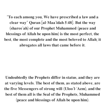
“𝐓𝐨 𝐞𝐚𝐜𝐡 𝐚𝐦𝐨𝐧𝐠 𝐲𝐨𝐮, 𝐖𝐞 𝐡𝐚𝐯𝐞 𝐩𝐫𝐞𝐬𝐜𝐫𝐢𝐛𝐞𝐝 𝐚 𝐥𝐚𝐰 𝐚𝐧𝐝 𝐚
𝐜𝐥𝐞𝐚𝐫 𝐰𝐚𝐲” 𝐐𝐮𝐫𝐚𝐧 [𝐚𝐥-𝐌𝐚𝐚’𝐢𝐝𝐚𝐡 𝟓:𝟒𝟖]. 𝐁𝐮𝐭 𝐭𝐡𝐞 𝐰𝐚𝐲
(𝐬𝐡𝐚𝐫𝐞𝐞’𝐚𝐡) 𝐨𝐟 𝐨𝐮𝐫 𝐏𝐫𝐨𝐩𝐡𝐞𝐭 𝐌𝐮𝐡𝐚𝐦𝐦𝐞𝐝 (𝐩𝐞𝐚𝐜𝐞 𝐚𝐧𝐝
𝐛𝐥𝐞𝐬𝐬𝐢𝐧𝐠𝐬 𝐨𝐟 𝐀𝐥𝐥𝐚𝐡 𝐛𝐞 𝐮𝐩𝐨𝐧 𝐡𝐢𝐦) 𝐢𝐬 𝐭𝐡𝐞 𝐦𝐨𝐬𝐭 𝐩𝐞𝐫𝐟𝐞𝐜𝐭, 𝐭𝐡𝐞
𝐛𝐞𝐬𝐭, 𝐭𝐡𝐞 𝐦𝐨𝐬𝐭 𝐜𝐨𝐦𝐩𝐥𝐞𝐭𝐞 𝐚𝐧𝐝 𝐭𝐡𝐞 𝐦𝐨𝐬𝐭 𝐛𝐞𝐥𝐨𝐯𝐞𝐝 𝐭𝐨 𝐀𝐥𝐥𝐚𝐡; 𝐢𝐭
𝐚𝐛𝐫𝐨𝐠𝐚𝐭𝐞𝐬 𝐚𝐥𝐥 𝐥𝐚𝐰𝐬 𝐭𝐡𝐚𝐭 𝐜𝐚𝐦𝐞 𝐛𝐞𝐟𝐨𝐫𝐞 𝐢𝐭.
𝐔𝐧𝐝𝐨𝐮𝐛𝐭𝐞𝐝𝐥𝐲 𝐭𝐡𝐞 𝐏𝐫𝐨𝐩𝐡𝐞𝐭𝐬 𝐝𝐢𝐟𝐟𝐞𝐫 𝐢𝐧 𝐬𝐭𝐚𝐭𝐮𝐬, 𝐚𝐧𝐝 𝐭𝐡𝐞𝐲 𝐚𝐫𝐞
𝐚𝐭 𝐯𝐚𝐫𝐲𝐢𝐧𝐠 𝐥𝐞𝐯𝐞𝐥𝐬. 𝐓𝐡𝐞 𝐛𝐞𝐬𝐭 𝐨𝐟 𝐭𝐡𝐞𝐦, 𝐚𝐬 𝐬𝐭𝐚𝐭𝐞𝐝 𝐚𝐛𝐨𝐯𝐞, 𝐚𝐫𝐞
𝐭𝐡𝐞 𝐟𝐢𝐯𝐞 𝐌𝐞𝐬𝐬𝐞𝐧𝐠𝐞𝐫𝐬 𝐨𝐟 𝐬𝐭𝐫𝐨𝐧𝐠 𝐰𝐢𝐥𝐥 (𝐔𝐥𝐨𝐨’𝐥-‘𝐀𝐳𝐦), 𝐚𝐧𝐝 𝐭𝐡𝐞
𝐛𝐞𝐬𝐭 𝐨𝐟 𝐭𝐡𝐞𝐦 𝐚𝐥𝐥 𝐢𝐬 𝐭𝐡𝐞 𝐒𝐞𝐚𝐥 𝐨𝐟 𝐭𝐡𝐞 𝐏𝐫𝐨𝐩𝐡𝐞𝐭𝐬, 𝐌𝐮𝐡𝐚𝐦𝐦𝐞𝐝
(𝐩𝐞𝐚𝐜𝐞 𝐚𝐧𝐝 𝐛𝐥𝐞𝐬𝐬𝐢𝐧𝐠𝐬 𝐨𝐟 𝐀𝐥𝐥𝐚𝐡 𝐛𝐞 𝐮𝐩𝐨𝐧 𝐡𝐢𝐦).