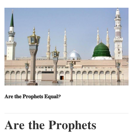
𝐀𝐫𝐞 𝐭𝐡𝐞 𝐏𝐫𝐨𝐩𝐡𝐞𝐭𝐬 𝐄𝐪𝐮𝐚𝐥?
𝐀𝐫𝐞 𝐭𝐡𝐞 𝐏𝐫𝐨𝐩𝐡𝐞𝐭𝐬