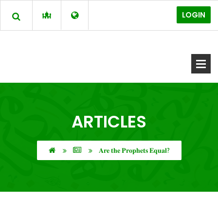
LOGIN
ARTICLES
𝐀𝐫𝐞 𝐭𝐡𝐞 𝐏𝐫𝐨𝐩𝐡𝐞𝐭𝐬 𝐄𝐪𝐮𝐚𝐥?