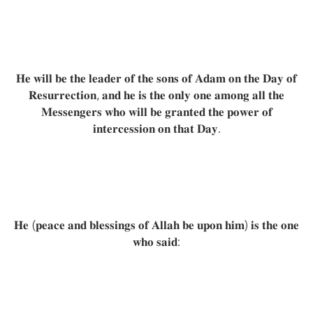
𝐇𝐞 𝐰𝐢𝐥𝐥 𝐛𝐞 𝐭𝐡𝐞 𝐥𝐞𝐚𝐝𝐞𝐫 𝐨𝐟 𝐭𝐡𝐞 𝐬𝐨𝐧𝐬 𝐨𝐟 𝐀𝐝𝐚𝐦 𝐨𝐧 𝐭𝐡𝐞 𝐃𝐚𝐲 𝐨𝐟
𝐑𝐞𝐬𝐮𝐫𝐫𝐞𝐜𝐭𝐢𝐨𝐧, 𝐚𝐧𝐝 𝐡𝐞 𝐢𝐬 𝐭𝐡𝐞 𝐨𝐧𝐥𝐲 𝐨𝐧𝐞 𝐚𝐦𝐨𝐧𝐠 𝐚𝐥𝐥 𝐭𝐡𝐞
𝐌𝐞𝐬𝐬𝐞𝐧𝐠𝐞𝐫𝐬 𝐰𝐡𝐨 𝐰𝐢𝐥𝐥 𝐛𝐞 𝐠𝐫𝐚𝐧𝐭𝐞𝐝 𝐭𝐡𝐞 𝐩𝐨𝐰𝐞𝐫 𝐨𝐟
𝐢𝐧𝐭𝐞𝐫𝐜𝐞𝐬𝐬𝐢𝐨𝐧 𝐨𝐧 𝐭𝐡𝐚𝐭 𝐃𝐚𝐲.
𝐇𝐞 (𝐩𝐞𝐚𝐜𝐞 𝐚𝐧𝐝 𝐛𝐥𝐞𝐬𝐬𝐢𝐧𝐠𝐬 𝐨𝐟 𝐀𝐥𝐥𝐚𝐡 𝐛𝐞 𝐮𝐩𝐨𝐧 𝐡𝐢𝐦) 𝐢𝐬 𝐭𝐡𝐞 𝐨𝐧𝐞
𝐰𝐡𝐨 𝐬𝐚𝐢𝐝: