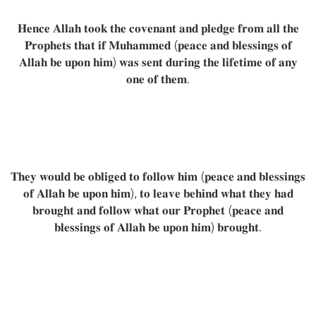
𝐇𝐞𝐧𝐜𝐞 𝐀𝐥𝐥𝐚𝐡 𝐭𝐨𝐨𝐤 𝐭𝐡𝐞 𝐜𝐨𝐯𝐞𝐧𝐚𝐧𝐭 𝐚𝐧𝐝 𝐩𝐥𝐞𝐝𝐠𝐞 𝐟𝐫𝐨𝐦 𝐚𝐥𝐥 𝐭𝐡𝐞
𝐏𝐫𝐨𝐩𝐡𝐞𝐭𝐬 𝐭𝐡𝐚𝐭 𝐢𝐟 𝐌𝐮𝐡𝐚𝐦𝐦𝐞𝐝 (𝐩𝐞𝐚𝐜𝐞 𝐚𝐧𝐝 𝐛𝐥𝐞𝐬𝐬𝐢𝐧𝐠𝐬 𝐨𝐟
𝐀𝐥𝐥𝐚𝐡 𝐛𝐞 𝐮𝐩𝐨𝐧 𝐡𝐢𝐦) 𝐰𝐚𝐬 𝐬𝐞𝐧𝐭 𝐝𝐮𝐫𝐢𝐧𝐠 𝐭𝐡𝐞 𝐥𝐢𝐟𝐞𝐭𝐢𝐦𝐞 𝐨𝐟 𝐚𝐧𝐲
𝐨𝐧𝐞 𝐨𝐟 𝐭𝐡𝐞𝐦.
𝐓𝐡𝐞𝐲 𝐰𝐨𝐮𝐥𝐝 𝐛𝐞 𝐨𝐛𝐥𝐢𝐠𝐞𝐝 𝐭𝐨 𝐟𝐨𝐥𝐥𝐨𝐰 𝐡𝐢𝐦 (𝐩𝐞𝐚𝐜𝐞 𝐚𝐧𝐝 𝐛𝐥𝐞𝐬𝐬𝐢𝐧𝐠𝐬
𝐨𝐟 𝐀𝐥𝐥𝐚𝐡 𝐛𝐞 𝐮𝐩𝐨𝐧 𝐡𝐢𝐦), 𝐭𝐨 𝐥𝐞𝐚𝐯𝐞 𝐛𝐞𝐡𝐢𝐧𝐝 𝐰𝐡𝐚𝐭 𝐭𝐡𝐞𝐲 𝐡𝐚𝐝
𝐛𝐫𝐨𝐮𝐠𝐡𝐭 𝐚𝐧𝐝 𝐟𝐨𝐥𝐥𝐨𝐰 𝐰𝐡𝐚𝐭 𝐨𝐮𝐫 𝐏𝐫𝐨𝐩𝐡𝐞𝐭 (𝐩𝐞𝐚𝐜𝐞 𝐚𝐧𝐝
𝐛𝐥𝐞𝐬𝐬𝐢𝐧𝐠𝐬 𝐨𝐟 𝐀𝐥𝐥𝐚𝐡 𝐛𝐞 𝐮𝐩𝐨𝐧 𝐡𝐢𝐦) 𝐛𝐫𝐨𝐮𝐠𝐡𝐭.