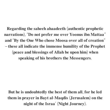
𝐑𝐞𝐠𝐚𝐫𝐝𝐢𝐧𝐠 𝐭𝐡𝐞 𝐬𝐚𝐡𝐞𝐞𝐡 𝐚𝐡𝐚𝐚𝐝𝐞𝐞𝐭𝐡 (𝐚𝐮𝐭𝐡𝐞𝐧𝐭𝐢𝐜 𝐩𝐫𝐨𝐩𝐡𝐞𝐭𝐢𝐜
𝐧𝐚𝐫𝐫𝐚𝐭𝐢𝐨𝐧𝐬), “𝐃𝐨 𝐧𝐨𝐭 𝐩𝐫𝐞𝐟𝐞𝐫 𝐦𝐞 𝐨𝐯𝐞𝐫 𝐘𝐨𝐨𝐧𝐮𝐬 𝐢𝐛𝐧 𝐌𝐚𝐭𝐭𝐚𝐚”
𝐚𝐧𝐝 “𝐁𝐲 𝐭𝐡𝐞 𝐎𝐧𝐞 𝐖𝐡𝐨 𝐜𝐡𝐨𝐬𝐞 𝐌𝐨𝐨𝐬𝐚 𝐨𝐯𝐞𝐫 𝐚𝐥𝐥 𝐨𝐟 𝐜𝐫𝐞𝐚𝐭𝐢𝐨𝐧”
– 𝐭𝐡𝐞𝐬𝐞 𝐚𝐥𝐥 𝐢𝐧𝐝𝐢𝐜𝐚𝐭𝐞 𝐭𝐡𝐞 𝐢𝐦𝐦𝐞𝐧𝐬𝐞 𝐡𝐮𝐦𝐢𝐥𝐢𝐭𝐲 𝐨𝐟 𝐭𝐡𝐞 𝐏𝐫𝐨𝐩𝐡𝐞𝐭
(𝐩𝐞𝐚𝐜𝐞 𝐚𝐧𝐝 𝐛𝐥𝐞𝐬𝐬𝐢𝐧𝐠𝐬 𝐨𝐟 𝐀𝐥𝐥𝐚𝐡 𝐛𝐞 𝐮𝐩𝐨𝐧 𝐡𝐢𝐦) 𝐰𝐡𝐞𝐧
𝐬𝐩𝐞𝐚𝐤𝐢𝐧𝐠 𝐨𝐟 𝐡𝐢𝐬 𝐛𝐫𝐨𝐭𝐡𝐞𝐫𝐬 𝐭𝐡𝐞 𝐌𝐞𝐬𝐬𝐞𝐧𝐠𝐞𝐫𝐬.
𝐁𝐮𝐭 𝐡𝐞 𝐢𝐬 𝐮𝐧𝐝𝐨𝐮𝐛𝐭𝐞𝐝𝐥𝐲 𝐭𝐡𝐞 𝐛𝐞𝐬𝐭 𝐨𝐟 𝐭𝐡𝐞𝐦 𝐚𝐥𝐥, 𝐟𝐨𝐫 𝐡𝐞 𝐥𝐞𝐝
𝐭𝐡𝐞𝐦 𝐢𝐧 𝐩𝐫𝐚𝐲𝐞𝐫 𝐢𝐧 𝐁𝐚𝐲𝐭 𝐚𝐥-𝐌𝐚𝐪𝐝𝐢𝐬 (𝐉𝐞𝐫𝐮𝐬𝐚𝐥𝐞𝐦) 𝐨𝐧 𝐭𝐡𝐞
𝐧𝐢𝐠𝐡𝐭 𝐨𝐟 𝐭𝐡𝐞 𝐈𝐬𝐫𝐚𝐚’ (𝐍𝐢𝐠𝐡𝐭 𝐉𝐨𝐮𝐫𝐧𝐞𝐲).