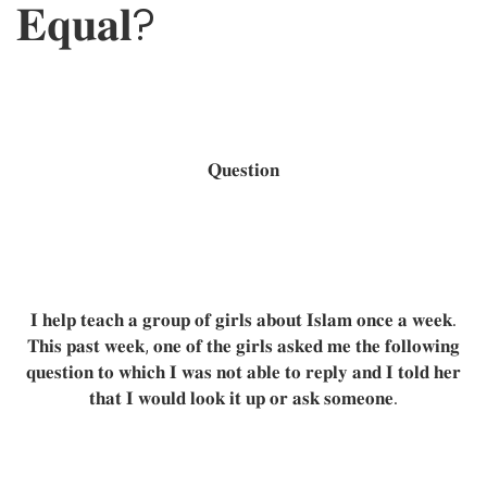
𝐄𝐪𝐮𝐚𝐥?
𝐐𝐮𝐞𝐬𝐭𝐢𝐨𝐧
𝐈 𝐡𝐞𝐥𝐩 𝐭𝐞𝐚𝐜𝐡 𝐚 𝐠𝐫𝐨𝐮𝐩 𝐨𝐟 𝐠𝐢𝐫𝐥𝐬 𝐚𝐛𝐨𝐮𝐭 𝐈𝐬𝐥𝐚𝐦 𝐨𝐧𝐜𝐞 𝐚 𝐰𝐞𝐞𝐤.
𝐓𝐡𝐢𝐬 𝐩𝐚𝐬𝐭 𝐰𝐞𝐞𝐤, 𝐨𝐧𝐞 𝐨𝐟 𝐭𝐡𝐞 𝐠𝐢𝐫𝐥𝐬 𝐚𝐬𝐤𝐞𝐝 𝐦𝐞 𝐭𝐡𝐞 𝐟𝐨𝐥𝐥𝐨𝐰𝐢𝐧𝐠
𝐪𝐮𝐞𝐬𝐭𝐢𝐨𝐧 𝐭𝐨 𝐰𝐡𝐢𝐜𝐡 𝐈 𝐰𝐚𝐬 𝐧𝐨𝐭 𝐚𝐛𝐥𝐞 𝐭𝐨 𝐫𝐞𝐩𝐥𝐲 𝐚𝐧𝐝 𝐈 𝐭𝐨𝐥𝐝 𝐡𝐞𝐫
𝐭𝐡𝐚𝐭 𝐈 𝐰𝐨𝐮𝐥𝐝 𝐥𝐨𝐨𝐤 𝐢𝐭 𝐮𝐩 𝐨𝐫 𝐚𝐬𝐤 𝐬𝐨𝐦𝐞𝐨𝐧𝐞.