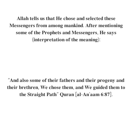
𝐀𝐥𝐥𝐚𝐡 𝐭𝐞𝐥𝐥𝐬 𝐮𝐬 𝐭𝐡𝐚𝐭 𝐇𝐞 𝐜𝐡𝐨𝐬𝐞 𝐚𝐧𝐝 𝐬𝐞𝐥𝐞𝐜𝐭𝐞𝐝 𝐭𝐡𝐞𝐬𝐞
𝐌𝐞𝐬𝐬𝐞𝐧𝐠𝐞𝐫𝐬 𝐟𝐫𝐨𝐦 𝐚𝐦𝐨𝐧𝐠 𝐦𝐚𝐧𝐤𝐢𝐧𝐝. 𝐀𝐟𝐭𝐞𝐫 𝐦𝐞𝐧𝐭𝐢𝐨𝐧𝐢𝐧𝐠
𝐬𝐨𝐦𝐞 𝐨𝐟 𝐭𝐡𝐞 𝐏𝐫𝐨𝐩𝐡𝐞𝐭𝐬 𝐚𝐧𝐝 𝐌𝐞𝐬𝐬𝐞𝐧𝐠𝐞𝐫𝐬, 𝐇𝐞 𝐬𝐚𝐲𝐬
(𝐢𝐧𝐭𝐞𝐫𝐩𝐫𝐞𝐭𝐚𝐭𝐢𝐨𝐧 𝐨𝐟 𝐭𝐡𝐞 𝐦𝐞𝐚𝐧𝐢𝐧𝐠):
“𝐀𝐧𝐝 𝐚𝐥𝐬𝐨 𝐬𝐨𝐦𝐞 𝐨𝐟 𝐭𝐡𝐞𝐢𝐫 𝐟𝐚𝐭𝐡𝐞𝐫𝐬 𝐚𝐧𝐝 𝐭𝐡𝐞𝐢𝐫 𝐩𝐫𝐨𝐠𝐞𝐧𝐲 𝐚𝐧𝐝
𝐭𝐡𝐞𝐢𝐫 𝐛𝐫𝐞𝐭𝐡𝐫𝐞𝐧, 𝐖𝐞 𝐜𝐡𝐨𝐬𝐞 𝐭𝐡𝐞𝐦, 𝐚𝐧𝐝 𝐖𝐞 𝐠𝐮𝐢𝐝𝐞𝐝 𝐭𝐡𝐞𝐦 𝐭𝐨
𝐭𝐡𝐞 𝐒𝐭𝐫𝐚𝐢𝐠𝐡𝐭 𝐏𝐚𝐭𝐡” 𝐐𝐮𝐫𝐚𝐧 [𝐚𝐥-𝐀𝐧’𝐚𝐚𝐦 𝟔:𝟖𝟕].