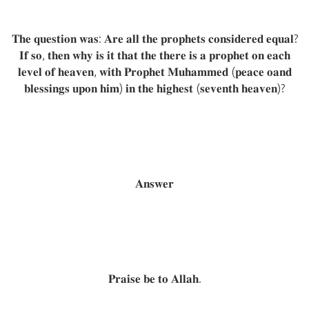
𝐓𝐡𝐞 𝐪𝐮𝐞𝐬𝐭𝐢𝐨𝐧 𝐰𝐚𝐬: 𝐀𝐫𝐞 𝐚𝐥𝐥 𝐭𝐡𝐞 𝐩𝐫𝐨𝐩𝐡𝐞𝐭𝐬 𝐜𝐨𝐧𝐬𝐢𝐝𝐞𝐫𝐞𝐝 𝐞𝐪𝐮𝐚𝐥?
𝐈𝐟 𝐬𝐨, 𝐭𝐡𝐞𝐧 𝐰𝐡𝐲 𝐢𝐬 𝐢𝐭 𝐭𝐡𝐚𝐭 𝐭𝐡𝐞 𝐭𝐡𝐞𝐫𝐞 𝐢𝐬 𝐚 𝐩𝐫𝐨𝐩𝐡𝐞𝐭 𝐨𝐧 𝐞𝐚𝐜𝐡
𝐥𝐞𝐯𝐞𝐥 𝐨𝐟 𝐡𝐞𝐚𝐯𝐞𝐧, 𝐰𝐢𝐭𝐡 𝐏𝐫𝐨𝐩𝐡𝐞𝐭 𝐌𝐮𝐡𝐚𝐦𝐦𝐞𝐝 (𝐩𝐞𝐚𝐜𝐞 𝐨𝐚𝐧𝐝
𝐛𝐥𝐞𝐬𝐬𝐢𝐧𝐠𝐬 𝐮𝐩𝐨𝐧 𝐡𝐢𝐦) 𝐢𝐧 𝐭𝐡𝐞 𝐡𝐢𝐠𝐡𝐞𝐬𝐭 (𝐬𝐞𝐯𝐞𝐧𝐭𝐡 𝐡𝐞𝐚𝐯𝐞𝐧)?
𝐀𝐧𝐬𝐰𝐞𝐫
𝐏𝐫𝐚𝐢𝐬𝐞 𝐛𝐞 𝐭𝐨 𝐀𝐥𝐥𝐚𝐡.