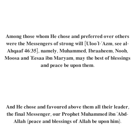
𝐀𝐦𝐨𝐧𝐠 𝐭𝐡𝐨𝐬𝐞 𝐰𝐡𝐨𝐦 𝐇𝐞 𝐜𝐡𝐨𝐬𝐞 𝐚𝐧𝐝 𝐩𝐫𝐞𝐟𝐞𝐫𝐫𝐞𝐝 𝐨𝐯𝐞𝐫 𝐨𝐭𝐡𝐞𝐫𝐬
𝐰𝐞𝐫𝐞 𝐭𝐡𝐞 𝐌𝐞𝐬𝐬𝐞𝐧𝐠𝐞𝐫𝐬 𝐨𝐟 𝐬𝐭𝐫𝐨𝐧𝐠 𝐰𝐢𝐥𝐥 [𝐔𝐥𝐨𝐨’𝐥-‘𝐀𝐳𝐦, 𝐬𝐞𝐞 𝐚𝐥-
𝐀𝐡𝐪𝐚𝐚𝐟 𝟒𝟔:𝟑𝟓], 𝐧𝐚𝐦𝐞𝐥𝐲, 𝐌𝐮𝐡𝐚𝐦𝐦𝐞𝐝, 𝐈𝐛𝐫𝐚𝐚𝐡𝐞𝐞𝐦, 𝐍𝐨𝐨𝐡,
𝐌𝐨𝐨𝐬𝐚 𝐚𝐧𝐝 ‘𝐄𝐞𝐬𝐚𝐚 𝐢𝐛𝐧 𝐌𝐚𝐫𝐲𝐚𝐦, 𝐦𝐚𝐲 𝐭𝐡𝐞 𝐛𝐞𝐬𝐭 𝐨𝐟 𝐛𝐥𝐞𝐬𝐬𝐢𝐧𝐠𝐬
𝐚𝐧𝐝 𝐩𝐞𝐚𝐜𝐞 𝐛𝐞 𝐮𝐩𝐨𝐧 𝐭𝐡𝐞𝐦.
𝐀𝐧𝐝 𝐇𝐞 𝐜𝐡𝐨𝐬𝐞 𝐚𝐧𝐝 𝐟𝐚𝐯𝐨𝐮𝐫𝐞𝐝 𝐚𝐛𝐨𝐯𝐞 𝐭𝐡𝐞𝐦 𝐚𝐥𝐥 𝐭𝐡𝐞𝐢𝐫 𝐥𝐞𝐚𝐝𝐞𝐫,
𝐭𝐡𝐞 𝐟𝐢𝐧𝐚𝐥 𝐌𝐞𝐬𝐬𝐞𝐧𝐠𝐞𝐫, 𝐨𝐮𝐫 𝐏𝐫𝐨𝐩𝐡𝐞𝐭 𝐌𝐮𝐡𝐚𝐦𝐦𝐞𝐝 𝐢𝐛𝐧 ‘𝐀𝐛𝐝-
𝐀𝐥𝐥𝐚𝐡 (𝐩𝐞𝐚𝐜𝐞 𝐚𝐧𝐝 𝐛𝐥𝐞𝐬𝐬𝐢𝐧𝐠𝐬 𝐨𝐟 𝐀𝐥𝐥𝐚𝐡 𝐛𝐞 𝐮𝐩𝐨𝐧 𝐡𝐢𝐦).