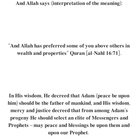
𝐀𝐧𝐝 𝐀𝐥𝐥𝐚𝐡 𝐬𝐚𝐲𝐬 (𝐢𝐧𝐭𝐞𝐫𝐩𝐫𝐞𝐭𝐚𝐭𝐢𝐨𝐧 𝐨𝐟 𝐭𝐡𝐞 𝐦𝐞𝐚𝐧𝐢𝐧𝐠):
“𝐀𝐧𝐝 𝐀𝐥𝐥𝐚𝐡 𝐡𝐚𝐬 𝐩𝐫𝐞𝐟𝐞𝐫𝐫𝐞𝐝 𝐬𝐨𝐦𝐞 𝐨𝐟 𝐲𝐨𝐮 𝐚𝐛𝐨𝐯𝐞 𝐨𝐭𝐡𝐞𝐫𝐬 𝐢𝐧
𝐰𝐞𝐚𝐥𝐭𝐡 𝐚𝐧𝐝 𝐩𝐫𝐨𝐩𝐞𝐫𝐭𝐢𝐞𝐬” 𝐐𝐮𝐫𝐚𝐧 [𝐚𝐥-𝐍𝐚𝐡𝐥 𝟏𝟔:𝟕𝟏].
𝐈𝐧 𝐇𝐢𝐬 𝐰𝐢𝐬𝐝𝐨𝐦, 𝐇𝐞 𝐝𝐞𝐜𝐫𝐞𝐞𝐝 𝐭𝐡𝐚𝐭 𝐀𝐝𝐚𝐦 (𝐩𝐞𝐚𝐜𝐞 𝐛𝐞 𝐮𝐩𝐨𝐧
𝐡𝐢𝐦) 𝐬𝐡𝐨𝐮𝐥𝐝 𝐛𝐞 𝐭𝐡𝐞 𝐟𝐚𝐭𝐡𝐞𝐫 𝐨𝐟 𝐦𝐚𝐧𝐤𝐢𝐧𝐝, 𝐚𝐧𝐝 𝐇𝐢𝐬 𝐰𝐢𝐬𝐝𝐨𝐦,
𝐦𝐞𝐫𝐜𝐲 𝐚𝐧𝐝 𝐣𝐮𝐬𝐭𝐢𝐜𝐞 𝐝𝐞𝐜𝐫𝐞𝐞𝐝 𝐭𝐡𝐚𝐭 𝐟𝐫𝐨𝐦 𝐚𝐦𝐨𝐧𝐠 𝐀𝐝𝐚𝐦’𝐬
𝐩𝐫𝐨𝐠𝐞𝐧𝐲 𝐇𝐞 𝐬𝐡𝐨𝐮𝐥𝐝 𝐬𝐞𝐥𝐞𝐜𝐭 𝐚𝐧 𝐞𝐥𝐢𝐭𝐞 𝐨𝐟 𝐌𝐞𝐬𝐬𝐞𝐧𝐠𝐞𝐫𝐬 𝐚𝐧𝐝
𝐏𝐫𝐨𝐩𝐡𝐞𝐭𝐬 – 𝐦𝐚𝐲 𝐩𝐞𝐚𝐜𝐞 𝐚𝐧𝐝 𝐛𝐥𝐞𝐬𝐬𝐢𝐧𝐠𝐬 𝐛𝐞 𝐮𝐩𝐨𝐧 𝐭𝐡𝐞𝐦 𝐚𝐧𝐝
𝐮𝐩𝐨𝐧 𝐨𝐮𝐫 𝐏𝐫𝐨𝐩𝐡𝐞𝐭.