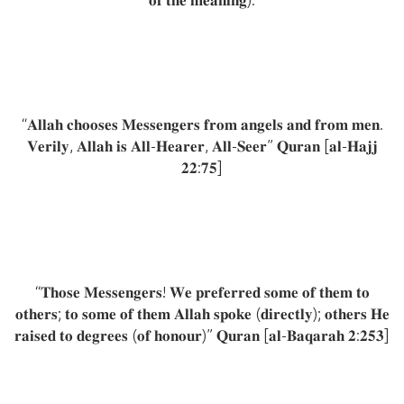
“𝐀𝐥𝐥𝐚𝐡 𝐜𝐡𝐨𝐨𝐬𝐞𝐬 𝐌𝐞𝐬𝐬𝐞𝐧𝐠𝐞𝐫𝐬 𝐟𝐫𝐨𝐦 𝐚𝐧𝐠𝐞𝐥𝐬 𝐚𝐧𝐝 𝐟𝐫𝐨𝐦 𝐦𝐞𝐧.
𝐕𝐞𝐫𝐢𝐥𝐲, 𝐀𝐥𝐥𝐚𝐡 𝐢𝐬 𝐀𝐥𝐥-𝐇𝐞𝐚𝐫𝐞𝐫, 𝐀𝐥𝐥-𝐒𝐞𝐞𝐫” 𝐐𝐮𝐫𝐚𝐧 [𝐚𝐥-𝐇𝐚𝐣𝐣
𝟐𝟐:𝟕𝟓]
“𝐓𝐡𝐨𝐬𝐞 𝐌𝐞𝐬𝐬𝐞𝐧𝐠𝐞𝐫𝐬! 𝐖𝐞 𝐩𝐫𝐞𝐟𝐞𝐫𝐫𝐞𝐝 𝐬𝐨𝐦𝐞 𝐨𝐟 𝐭𝐡𝐞𝐦 𝐭𝐨
𝐨𝐭𝐡𝐞𝐫𝐬; 𝐭𝐨 𝐬𝐨𝐦𝐞 𝐨𝐟 𝐭𝐡𝐞𝐦 𝐀𝐥𝐥𝐚𝐡 𝐬𝐩𝐨𝐤𝐞 (𝐝𝐢𝐫𝐞𝐜𝐭𝐥𝐲); 𝐨𝐭𝐡𝐞𝐫𝐬 𝐇𝐞
𝐫𝐚𝐢𝐬𝐞𝐝 𝐭𝐨 𝐝𝐞𝐠𝐫𝐞𝐞𝐬 (𝐨𝐟 𝐡𝐨𝐧𝐨𝐮𝐫)” 𝐐𝐮𝐫𝐚𝐧 [𝐚𝐥-𝐁𝐚𝐪𝐚𝐫𝐚𝐡 𝟐:𝟐𝟓𝟑]