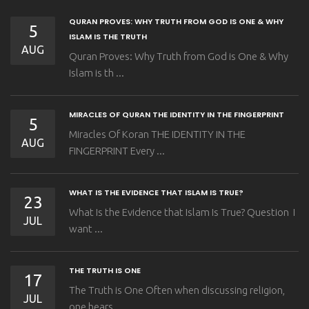
QURAN PROVES: WHY TRUTH FROM GOD IS ONE & WHY
5
ISLAM IS THE TRUTH
AUG
Quran Proves: Why Truth from God is One & Why
Islam is th ...
MIRACLES OF QURAN THE IDENTITY IN THE FINGERPRINT
5
Miracles Of Koran THE IDENTITY IN THE
AUG
FINGERPRINT Every ...
WHAT IS THE EVIDENCE THAT ISLAM IS TRUE?
23
What Is the Evidence that Islam Is True? Question I
JUL
want ...
THE TRUTH IS ONE
17
The Truth is One Often when discussing religion,
JUL
one hears ...