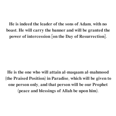
𝐇𝐞 𝐢𝐬 𝐢𝐧𝐝𝐞𝐞𝐝 𝐭𝐡𝐞 𝐥𝐞𝐚𝐝𝐞𝐫 𝐨𝐟 𝐭𝐡𝐞 𝐬𝐨𝐧𝐬 𝐨𝐟 𝐀𝐝𝐚𝐦, 𝐰𝐢𝐭𝐡 𝐧𝐨
𝐛𝐨𝐚𝐬𝐭. 𝐇𝐞 𝐰𝐢𝐥𝐥 𝐜𝐚𝐫𝐫𝐲 𝐭𝐡𝐞 𝐛𝐚𝐧𝐧𝐞𝐫 𝐚𝐧𝐝 𝐰𝐢𝐥𝐥 𝐛𝐞 𝐠𝐫𝐚𝐧𝐭𝐞𝐝 𝐭𝐡𝐞
𝐩𝐨𝐰𝐞𝐫 𝐨𝐟 𝐢𝐧𝐭𝐞𝐫𝐜𝐞𝐬𝐬𝐢𝐨𝐧 [𝐨𝐧 𝐭𝐡𝐞 𝐃𝐚𝐲 𝐨𝐟 𝐑𝐞𝐬𝐮𝐫𝐫𝐞𝐜𝐭𝐢𝐨𝐧].
𝐇𝐞 𝐢𝐬 𝐭𝐡𝐞 𝐨𝐧𝐞 𝐰𝐡𝐨 𝐰𝐢𝐥𝐥 𝐚𝐭𝐭𝐚𝐢𝐧 𝐚𝐥-𝐦𝐚𝐪𝐚𝐚𝐦 𝐚𝐥-𝐦𝐚𝐡𝐦𝐨𝐨𝐝
(𝐭𝐡𝐞 𝐏𝐫𝐚𝐢𝐬𝐞𝐝 𝐏𝐨𝐬𝐢𝐭𝐢𝐨𝐧) 𝐢𝐧 𝐏𝐚𝐫𝐚𝐝𝐢𝐬𝐞, 𝐰𝐡𝐢𝐜𝐡 𝐰𝐢𝐥𝐥 𝐛𝐞 𝐠𝐢𝐯𝐞𝐧 𝐭𝐨
𝐨𝐧𝐞 𝐩𝐞𝐫𝐬𝐨𝐧 𝐨𝐧𝐥𝐲, 𝐚𝐧𝐝 𝐭𝐡𝐚𝐭 𝐩𝐞𝐫𝐬𝐨𝐧 𝐰𝐢𝐥𝐥 𝐛𝐞 𝐨𝐮𝐫 𝐏𝐫𝐨𝐩𝐡𝐞𝐭
(𝐩𝐞𝐚𝐜𝐞 𝐚𝐧𝐝 𝐛𝐥𝐞𝐬𝐬𝐢𝐧𝐠𝐬 𝐨𝐟 𝐀𝐥𝐥𝐚𝐡 𝐛𝐞 𝐮𝐩𝐨𝐧 𝐡𝐢𝐦).