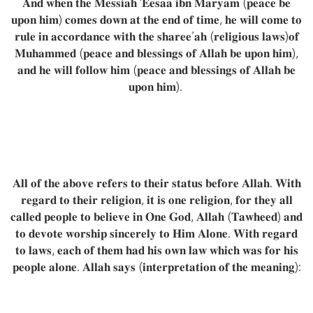
𝐀𝐧𝐝 𝐰𝐡𝐞𝐧 𝐭𝐡𝐞 𝐌𝐞𝐬𝐬𝐢𝐚𝐡 ‘𝐄𝐞𝐬𝐚𝐚 𝐢𝐛𝐧 𝐌𝐚𝐫𝐲𝐚𝐦 (𝐩𝐞𝐚𝐜𝐞 𝐛𝐞
𝐮𝐩𝐨𝐧 𝐡𝐢𝐦) 𝐜𝐨𝐦𝐞𝐬 𝐝𝐨𝐰𝐧 𝐚𝐭 𝐭𝐡𝐞 𝐞𝐧𝐝 𝐨𝐟 𝐭𝐢𝐦𝐞, 𝐡𝐞 𝐰𝐢𝐥𝐥 𝐜𝐨𝐦𝐞 𝐭𝐨
𝐫𝐮𝐥𝐞 𝐢𝐧 𝐚𝐜𝐜𝐨𝐫𝐝𝐚𝐧𝐜𝐞 𝐰𝐢𝐭𝐡 𝐭𝐡𝐞 𝐬𝐡𝐚𝐫𝐞𝐞’𝐚𝐡 (𝐫𝐞𝐥𝐢𝐠𝐢𝐨𝐮𝐬 𝐥𝐚𝐰𝐬)𝐨𝐟
𝐌𝐮𝐡𝐚𝐦𝐦𝐞𝐝 (𝐩𝐞𝐚𝐜𝐞 𝐚𝐧𝐝 𝐛𝐥𝐞𝐬𝐬𝐢𝐧𝐠𝐬 𝐨𝐟 𝐀𝐥𝐥𝐚𝐡 𝐛𝐞 𝐮𝐩𝐨𝐧 𝐡𝐢𝐦),
𝐚𝐧𝐝 𝐡𝐞 𝐰𝐢𝐥𝐥 𝐟𝐨𝐥𝐥𝐨𝐰 𝐡𝐢𝐦 (𝐩𝐞𝐚𝐜𝐞 𝐚𝐧𝐝 𝐛𝐥𝐞𝐬𝐬𝐢𝐧𝐠𝐬 𝐨𝐟 𝐀𝐥𝐥𝐚𝐡 𝐛𝐞
𝐮𝐩𝐨𝐧 𝐡𝐢𝐦).
𝐀𝐥𝐥 𝐨𝐟 𝐭𝐡𝐞 𝐚𝐛𝐨𝐯𝐞 𝐫𝐞𝐟𝐞𝐫𝐬 𝐭𝐨 𝐭𝐡𝐞𝐢𝐫 𝐬𝐭𝐚𝐭𝐮𝐬 𝐛𝐞𝐟𝐨𝐫𝐞 𝐀𝐥𝐥𝐚𝐡. 𝐖𝐢𝐭𝐡
𝐫𝐞𝐠𝐚𝐫𝐝 𝐭𝐨 𝐭𝐡𝐞𝐢𝐫 𝐫𝐞𝐥𝐢𝐠𝐢𝐨𝐧, 𝐢𝐭 𝐢𝐬 𝐨𝐧𝐞 𝐫𝐞𝐥𝐢𝐠𝐢𝐨𝐧, 𝐟𝐨𝐫 𝐭𝐡𝐞𝐲 𝐚𝐥𝐥
𝐜𝐚𝐥𝐥𝐞𝐝 𝐩𝐞𝐨𝐩𝐥𝐞 𝐭𝐨 𝐛𝐞𝐥𝐢𝐞𝐯𝐞 𝐢𝐧 𝐎𝐧𝐞 𝐆𝐨𝐝, 𝐀𝐥𝐥𝐚𝐡 (𝐓𝐚𝐰𝐡𝐞𝐞𝐝) 𝐚𝐧𝐝
𝐭𝐨 𝐝𝐞𝐯𝐨𝐭𝐞 𝐰𝐨𝐫𝐬𝐡𝐢𝐩 𝐬𝐢𝐧𝐜𝐞𝐫𝐞𝐥𝐲 𝐭𝐨 𝐇𝐢𝐦 𝐀𝐥𝐨𝐧𝐞. 𝐖𝐢𝐭𝐡 𝐫𝐞𝐠𝐚𝐫𝐝
𝐭𝐨 𝐥𝐚𝐰𝐬, 𝐞𝐚𝐜𝐡 𝐨𝐟 𝐭𝐡𝐞𝐦 𝐡𝐚𝐝 𝐡𝐢𝐬 𝐨𝐰𝐧 𝐥𝐚𝐰 𝐰𝐡𝐢𝐜𝐡 𝐰𝐚𝐬 𝐟𝐨𝐫 𝐡𝐢𝐬
𝐩𝐞𝐨𝐩𝐥𝐞 𝐚𝐥𝐨𝐧𝐞. 𝐀𝐥𝐥𝐚𝐡 𝐬𝐚𝐲𝐬 (𝐢𝐧𝐭𝐞𝐫𝐩𝐫𝐞𝐭𝐚𝐭𝐢𝐨𝐧 𝐨𝐟 𝐭𝐡𝐞 𝐦𝐞𝐚𝐧𝐢𝐧𝐠):