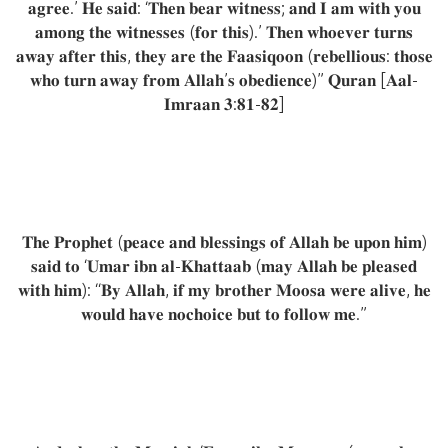
𝐚𝐠𝐫𝐞𝐞.’ 𝐇𝐞 𝐬𝐚𝐢𝐝: ‘𝐓𝐡𝐞𝐧 𝐛𝐞𝐚𝐫 𝐰𝐢𝐭𝐧𝐞𝐬𝐬; 𝐚𝐧𝐝 𝐈 𝐚𝐦 𝐰𝐢𝐭𝐡 𝐲𝐨𝐮
𝐚𝐦𝐨𝐧𝐠 𝐭𝐡𝐞 𝐰𝐢𝐭𝐧𝐞𝐬𝐬𝐞𝐬 (𝐟𝐨𝐫 𝐭𝐡𝐢𝐬).’ 𝐓𝐡𝐞𝐧 𝐰𝐡𝐨𝐞𝐯𝐞𝐫 𝐭𝐮𝐫𝐧𝐬
𝐚𝐰𝐚𝐲 𝐚𝐟𝐭𝐞𝐫 𝐭𝐡𝐢𝐬, 𝐭𝐡𝐞𝐲 𝐚𝐫𝐞 𝐭𝐡𝐞 𝐅𝐚𝐚𝐬𝐢𝐪𝐨𝐨𝐧 (𝐫𝐞𝐛𝐞𝐥𝐥𝐢𝐨𝐮𝐬: 𝐭𝐡𝐨𝐬𝐞
𝐰𝐡𝐨 𝐭𝐮𝐫𝐧 𝐚𝐰𝐚𝐲 𝐟𝐫𝐨𝐦 𝐀𝐥𝐥𝐚𝐡’𝐬 𝐨𝐛𝐞𝐝𝐢𝐞𝐧𝐜𝐞)” 𝐐𝐮𝐫𝐚𝐧 [𝐀𝐚𝐥-
𝐈𝐦𝐫𝐚𝐚𝐧 𝟑:𝟖𝟏-𝟖𝟐]
𝐓𝐡𝐞 𝐏𝐫𝐨𝐩𝐡𝐞𝐭 (𝐩𝐞𝐚𝐜𝐞 𝐚𝐧𝐝 𝐛𝐥𝐞𝐬𝐬𝐢𝐧𝐠𝐬 𝐨𝐟 𝐀𝐥𝐥𝐚𝐡 𝐛𝐞 𝐮𝐩𝐨𝐧 𝐡𝐢𝐦)
𝐬𝐚𝐢𝐝 𝐭𝐨 ‘𝐔𝐦𝐚𝐫 𝐢𝐛𝐧 𝐚𝐥-𝐊𝐡𝐚𝐭𝐭𝐚𝐚𝐛 (𝐦𝐚𝐲 𝐀𝐥𝐥𝐚𝐡 𝐛𝐞 𝐩𝐥𝐞𝐚𝐬𝐞𝐝
𝐰𝐢𝐭𝐡 𝐡𝐢𝐦): “𝐁𝐲 𝐀𝐥𝐥𝐚𝐡, 𝐢𝐟 𝐦𝐲 𝐛𝐫𝐨𝐭𝐡𝐞𝐫 𝐌𝐨𝐨𝐬𝐚 𝐰𝐞𝐫𝐞 𝐚𝐥𝐢𝐯𝐞, 𝐡𝐞
𝐰𝐨𝐮𝐥𝐝 𝐡𝐚𝐯𝐞 𝐧𝐨𝐜𝐡𝐨𝐢𝐜𝐞 𝐛𝐮𝐭 𝐭𝐨 𝐟𝐨𝐥𝐥𝐨𝐰 𝐦𝐞.”