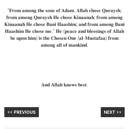
“𝐅𝐫𝐨𝐦 𝐚𝐦𝐨𝐧𝐠 𝐭𝐡𝐞 𝐬𝐨𝐧𝐬 𝐨𝐟 𝐀𝐝𝐚𝐦, 𝐀𝐥𝐥𝐚𝐡 𝐜𝐡𝐨𝐬𝐞 𝐐𝐮𝐫𝐚𝐲𝐬𝐡;
𝐟𝐫𝐨𝐦 𝐚𝐦𝐨𝐧𝐠 𝐐𝐮𝐫𝐚𝐲𝐬𝐡 𝐇𝐞 𝐜𝐡𝐨𝐬𝐞 𝐊𝐢𝐧𝐚𝐚𝐧𝐚𝐡; 𝐟𝐫𝐨𝐦 𝐚𝐦𝐨𝐧𝐠
𝐊𝐢𝐧𝐚𝐚𝐧𝐚𝐡 𝐇𝐞 𝐜𝐡𝐨𝐬𝐞 𝐁𝐚𝐧𝐢 𝐇𝐚𝐚𝐬𝐡𝐢𝐦; 𝐚𝐧𝐝 𝐟𝐫𝐨𝐦 𝐚𝐦𝐨𝐧𝐠 𝐁𝐚𝐧𝐢
𝐇𝐚𝐚𝐬𝐡𝐢𝐦 𝐇𝐞 𝐜𝐡𝐨𝐬𝐞 𝐦𝐞.” 𝐇𝐞 (𝐩𝐞𝐚𝐜𝐞 𝐚𝐧𝐝 𝐛𝐥𝐞𝐬𝐬𝐢𝐧𝐠𝐬 𝐨𝐟 𝐀𝐥𝐥𝐚𝐡
𝐛𝐞 𝐮𝐩𝐨𝐧 𝐡𝐢𝐦) 𝐢𝐬 𝐭𝐡𝐞 𝐂𝐡𝐨𝐬𝐞𝐧 𝐎𝐧𝐞 (𝐚𝐥-𝐌𝐮𝐬𝐭𝐚𝐟𝐚𝐚) 𝐟𝐫𝐨𝐦
𝐚𝐦𝐨𝐧𝐠 𝐚𝐥𝐥 𝐨𝐟 𝐦𝐚𝐧𝐤𝐢𝐧𝐝.
𝐀𝐧𝐝 𝐀𝐥𝐥𝐚𝐡 𝐤𝐧𝐨𝐰𝐬 𝐛𝐞𝐬𝐭.
<< PREVIOUS
NEXT >>