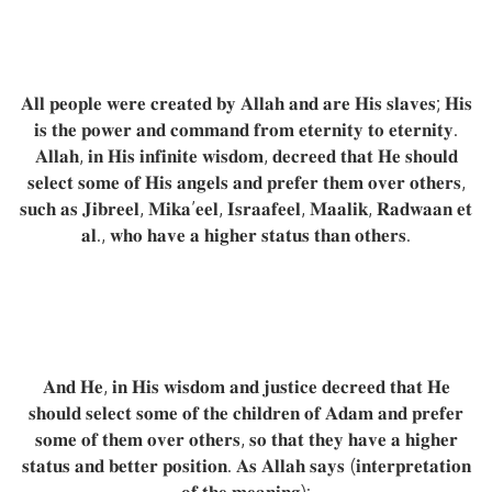
𝐀𝐥𝐥 𝐩𝐞𝐨𝐩𝐥𝐞 𝐰𝐞𝐫𝐞 𝐜𝐫𝐞𝐚𝐭𝐞𝐝 𝐛𝐲 𝐀𝐥𝐥𝐚𝐡 𝐚𝐧𝐝 𝐚𝐫𝐞 𝐇𝐢𝐬 𝐬𝐥𝐚𝐯𝐞𝐬; 𝐇𝐢𝐬
𝐢𝐬 𝐭𝐡𝐞 𝐩𝐨𝐰𝐞𝐫 𝐚𝐧𝐝 𝐜𝐨𝐦𝐦𝐚𝐧𝐝 𝐟𝐫𝐨𝐦 𝐞𝐭𝐞𝐫𝐧𝐢𝐭𝐲 𝐭𝐨 𝐞𝐭𝐞𝐫𝐧𝐢𝐭𝐲.
𝐀𝐥𝐥𝐚𝐡, 𝐢𝐧 𝐇𝐢𝐬 𝐢𝐧𝐟𝐢𝐧𝐢𝐭𝐞 𝐰𝐢𝐬𝐝𝐨𝐦, 𝐝𝐞𝐜𝐫𝐞𝐞𝐝 𝐭𝐡𝐚𝐭 𝐇𝐞 𝐬𝐡𝐨𝐮𝐥𝐝
𝐬𝐞𝐥𝐞𝐜𝐭 𝐬𝐨𝐦𝐞 𝐨𝐟 𝐇𝐢𝐬 𝐚𝐧𝐠𝐞𝐥𝐬 𝐚𝐧𝐝 𝐩𝐫𝐞𝐟𝐞𝐫 𝐭𝐡𝐞𝐦 𝐨𝐯𝐞𝐫 𝐨𝐭𝐡𝐞𝐫𝐬,
𝐬𝐮𝐜𝐡 𝐚𝐬 𝐉𝐢𝐛𝐫𝐞𝐞𝐥, 𝐌𝐢𝐤𝐚’𝐞𝐞𝐥, 𝐈𝐬𝐫𝐚𝐚𝐟𝐞𝐞𝐥, 𝐌𝐚𝐚𝐥𝐢𝐤, 𝐑𝐚𝐝𝐰𝐚𝐚𝐧 𝐞𝐭
𝐚𝐥., 𝐰𝐡𝐨 𝐡𝐚𝐯𝐞 𝐚 𝐡𝐢𝐠𝐡𝐞𝐫 𝐬𝐭𝐚𝐭𝐮𝐬 𝐭𝐡𝐚𝐧 𝐨𝐭𝐡𝐞𝐫𝐬.
𝐀𝐧𝐝 𝐇𝐞, 𝐢𝐧 𝐇𝐢𝐬 𝐰𝐢𝐬𝐝𝐨𝐦 𝐚𝐧𝐝 𝐣𝐮𝐬𝐭𝐢𝐜𝐞 𝐝𝐞𝐜𝐫𝐞𝐞𝐝 𝐭𝐡𝐚𝐭 𝐇𝐞
𝐬𝐡𝐨𝐮𝐥𝐝 𝐬𝐞𝐥𝐞𝐜𝐭 𝐬𝐨𝐦𝐞 𝐨𝐟 𝐭𝐡𝐞 𝐜𝐡𝐢𝐥𝐝𝐫𝐞𝐧 𝐨𝐟 𝐀𝐝𝐚𝐦 𝐚𝐧𝐝 𝐩𝐫𝐞𝐟𝐞𝐫
𝐬𝐨𝐦𝐞 𝐨𝐟 𝐭𝐡𝐞𝐦 𝐨𝐯𝐞𝐫 𝐨𝐭𝐡𝐞𝐫𝐬, 𝐬𝐨 𝐭𝐡𝐚𝐭 𝐭𝐡𝐞𝐲 𝐡𝐚𝐯𝐞 𝐚 𝐡𝐢𝐠𝐡𝐞𝐫
𝐬𝐭𝐚𝐭𝐮𝐬 𝐚𝐧𝐝 𝐛𝐞𝐭𝐭𝐞𝐫 𝐩𝐨𝐬𝐢𝐭𝐢𝐨𝐧. 𝐀𝐬 𝐀𝐥𝐥𝐚𝐡 𝐬𝐚𝐲𝐬 (𝐢𝐧𝐭𝐞𝐫𝐩𝐫𝐞𝐭𝐚𝐭𝐢𝐨𝐧
𝐨𝐟 𝐭𝐡𝐞 𝐦𝐞𝐚𝐧𝐢𝐧𝐠):