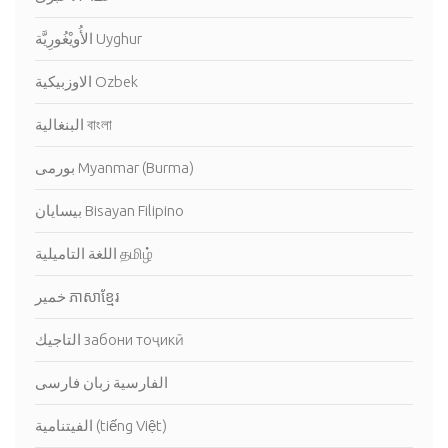
الأُويْغُورِيَّة Uyghur
الاوزبيكية Ozbek
البنغالية বাংলা
بورمى Myanmar (Burma)
بيسايان Bisayan Filipino
اللغة التاميلية தமிழ்
خمير ភាសាខ្មែរ
التاجيك забони тоҷикӣ
الفارسية زبان فارسی
الفيتنامية (tiếng Việt)