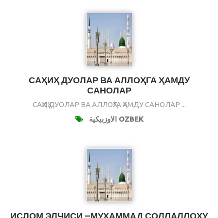
САҲИҲ ДУОЛАР ВА АЛЛОҲГА ҲАМДУ
САНОЛАР
САҲИҲ ДУОЛАР ВА АЛЛОҲГА ҲАМДУ САНОЛАР ...
الاوزبيكية OZBEK
ИСЛОМ ЭЛЧИСИ –МУҲАММАД СОЛЛАЛЛОҲУ