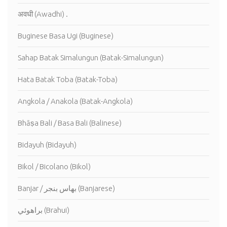
अवधी (Awadhi) .
Buginese Basa Ugi (Buginese)
Sahap Batak Simalungun (Batak-Simalungun)
Hata Batak Toba (Batak-Toba)
Angkola / Anakola (Batak-Angkola)
Bhāṣa Bali / Basa Bali (Balinese)
Bidayuh (Bidayuh)
Bikol / Bicolano (Bikol)
Banjar / بهاس بنجر (Banjarese)
براهوئي (Brahui)