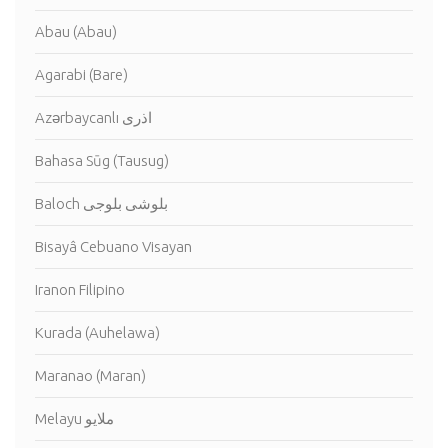
Abau (Abau)
Agarabi (Bare)
Azərbaycanlı اذرى
Bahasa Sūg (Tausug)
Baloch بلوشى بلوجى
Bisayâ Cebuano Visayan
Iranon Filipino
Kurada (Auhelawa)
Maranao (Maran)
Melayu ملايو