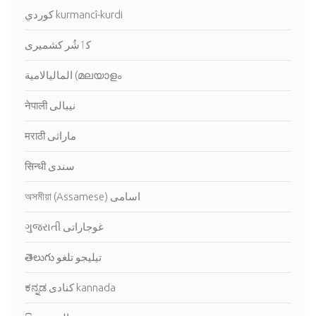
كوردي kurmancî-kurdi
کٲشُر كشميرى
الماليالامية (മലയാളം ‎
नेपाली نيبالى
मराठी ماراثى
सिन्धी سندى
অসমীয়া (Assamese) اسامى
ગુજરાતી غوجاراتى
తెలుగు تيليجو تلغو
ಕನ್ನಡ كنادى kannada