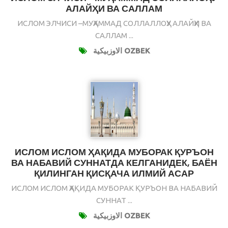
АЛАЙҲИ ВА САЛЛАМ
ИСЛОМ ЭЛЧИСИ –МУҲАММАД СОЛЛАЛЛОҲУ АЛАЙҲИ ВА
САЛЛАМ ...
الاوزبيكية OZBEK
ИСЛОМ ИСЛОМ ҲАҚИДА МУБОРАК ҚУРЪОН
ВА НАБАВИЙ СУННАТДА КЕЛГАНИДЕК, БАЁН
ҚИЛИНГАН ҚИСҚАЧА ИЛМИЙ АСАР
ИСЛОМ ИСЛОМ ҲАҚИДА МУБОРАК ҚУРЪОН ВА НАБАВИЙ
СУННАТ ...
الاوزبيكية OZBEK