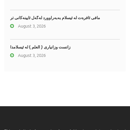
مافى ئافره‌ت له‌ ئیسلام به‌به‌راوورد له‌گه‌ڵ ئایینه‌کانی تر
August 3, 2026
زانست وزانیاری ( العلم ) له ئیسلامدا
August 3, 2026