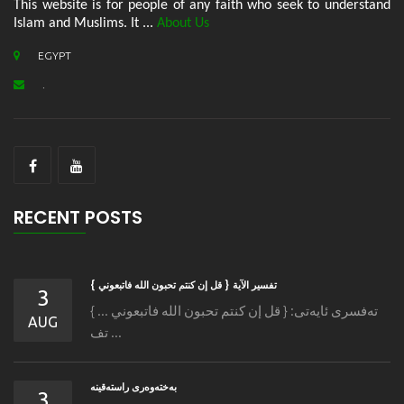
This website is for people of any faith who seek to understand
Islam and Muslims. It ...
About Us
EGYPT
.
RECENT POSTS
تفسير الآية { قل إن كنتم تحبون الله فاتبعوني }
3
ته‌فسری ئایه‌تی: { قل إن كنتم تحبون الله فاتبعوني ... }
AUG
تف ...
به‌خته‌وه‌رى راسته‌قینه
3