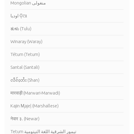
Mongolian منغولى
اوديا ଡ଼ିଆ
ತುಳು (Tulu)
Winaray (Waray)
Tétum (Tetum)
Santal (Santali)
လိၵ်ႈတႆး (Shan)
मारवाड़ी (Marwari-Marwadi)
Kajin M̧ajeļ (Marshallese)
नेवार ३. (Newar)
Tetum تيمور الشرقية اللغة التيتومية