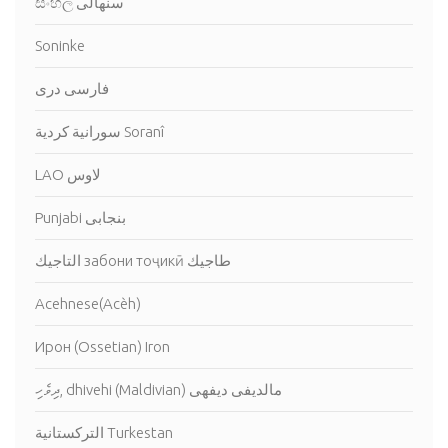
සිංහල سنهالى
Soninke
فارسى درى
سورانية كردية Soranî
LAO لاوس
Punjabi بنجابى
التاجيك забони тоҷикӣ طاجيك
Acehnese(Acèh)
Ирон (Ossetian) Iron
ދިވެހި, dhivehi (Maldivian) مالديفى ديفهى
التركستانية Turkestan