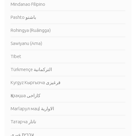
Mindanao Filipino
Pashto باشتو
Rohingya (Ruáingga)
Sawiyanu (Ama)
Tibet
Türkmençe التركمانية
Kyrgyz Кыргызча قرغيزى
Қазақша كازاخى
Магlарул мацl الاوارية
Татарча تاتار
עברית عبرى