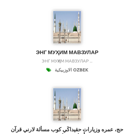
ЭНГ МУҲИМ МАВЗУЛАР
ЭНГ МУҲИМ МАВЗУЛАР ...
الاوزبيكية OZBEK
حج، عمره وزيارات حقيداكَي كوب مسألة لارني قرآن