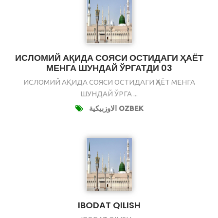
ИСЛОМИЙ АҚИДА СОЯСИ ОСТИДАГИ ҲАЁТ
МЕНГА ШУНДАЙ ЎРГАТДИ 03
ИСЛОМИЙ АҚИДА СОЯСИ ОСТИДАГИ ҲАЁТ МЕНГА
ШУНДАЙ ЎРГА ...
الاوزبيكية OZBEK
IBODAT QILISH