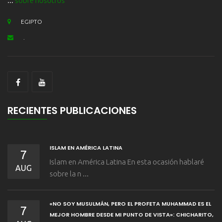
...
sobre nosotros
EGIPTO
.
RECIENTES PUBLICACIONES
ISLAM EN AMÉRICA LATINA
7
Islam en América Latina En esta ocasión hablaré
AUG
sobre la n ...
«NO SOY MUSULMÁN, PERO EL PROFETA MUHAMMAD ES EL
7
MEJOR HOMBRE DESDE MI PUNTO DE VISTA»: CHICHARITO,