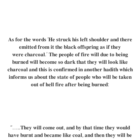
𝐀𝐬 𝐟𝐨𝐫 𝐭𝐡𝐞 𝐰𝐨𝐫𝐝𝐬 ‘𝐇𝐞 𝐬𝐭𝐫𝐮𝐜𝐤 𝐡𝐢𝐬 𝐥𝐞𝐟𝐭 𝐬𝐡𝐨𝐮𝐥𝐝𝐞𝐫 𝐚𝐧𝐝 𝐭𝐡𝐞𝐫𝐞
𝐞𝐦𝐢𝐭𝐭𝐞𝐝 𝐟𝐫𝐨𝐦 𝐢𝐭 𝐭𝐡𝐞 𝐛𝐥𝐚𝐜𝐤 𝐨𝐟𝐟𝐬𝐩𝐫𝐢𝐧𝐠 𝐚𝐬 𝐢𝐟 𝐭𝐡𝐞𝐲
𝐰𝐞𝐫𝐞 𝐜𝐡𝐚𝐫𝐜𝐨𝐚𝐥.’ 𝐓𝐡𝐞 𝐩𝐞𝐨𝐩𝐥𝐞 𝐨𝐟 𝐟𝐢𝐫𝐞 𝐰𝐢𝐥𝐥 𝐝𝐮𝐞 𝐭𝐨 𝐛𝐞𝐢𝐧𝐠
𝐛𝐮𝐫𝐧𝐞𝐝 𝐰𝐢𝐥𝐥 𝐛𝐞𝐜𝐨𝐦𝐞 𝐬𝐨 𝐝𝐚𝐫𝐤 𝐭𝐡𝐚𝐭 𝐭𝐡𝐞𝐲 𝐰𝐢𝐥𝐥 𝐥𝐨𝐨𝐤 𝐥𝐢𝐤𝐞
𝐜𝐡𝐚𝐫𝐜𝐨𝐚𝐥 𝐚𝐧𝐝 𝐭𝐡𝐢𝐬 𝐢𝐬 𝐜𝐨𝐧𝐟𝐢𝐫𝐦𝐞𝐝 𝐢𝐧 𝐚𝐧𝐨𝐭𝐡𝐞𝐫 𝐡𝐚𝐝𝐢𝐭𝐡 𝐰𝐡𝐢𝐜𝐡
𝐢𝐧𝐟𝐨𝐫𝐦𝐬 𝐮𝐬 𝐚𝐛𝐨𝐮𝐭 𝐭𝐡𝐞 𝐬𝐭𝐚𝐭𝐞 𝐨𝐟 𝐩𝐞𝐨𝐩𝐥𝐞 𝐰𝐡𝐨 𝐰𝐢𝐥𝐥 𝐛𝐞 𝐭𝐚𝐤𝐞𝐧
𝐨𝐮𝐭 𝐨𝐟 𝐡𝐞𝐥𝐥 𝐟𝐢𝐫𝐞 𝐚𝐟𝐭𝐞𝐫 𝐛𝐞𝐢𝐧𝐠 𝐛𝐮𝐫𝐧𝐞𝐝:
“…..𝐓𝐡𝐞𝐲 𝐰𝐢𝐥𝐥 𝐜𝐨𝐦𝐞 𝐨𝐮𝐭, 𝐚𝐧𝐝 𝐛𝐲 𝐭𝐡𝐚𝐭 𝐭𝐢𝐦𝐞 𝐭𝐡𝐞𝐲 𝐰𝐨𝐮𝐥𝐝
𝐡𝐚𝐯𝐞 𝐛𝐮𝐫𝐧𝐭 𝐚𝐧𝐝 𝐛𝐞𝐜𝐚𝐦𝐞 𝐥𝐢𝐤𝐞 𝐜𝐨𝐚𝐥, 𝐚𝐧𝐝 𝐭𝐡𝐞𝐧 𝐭𝐡𝐞𝐲 𝐰𝐢𝐥𝐥 𝐛𝐞