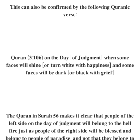
𝐓𝐡𝐢𝐬 𝐜𝐚𝐧 𝐚𝐥𝐬𝐨 𝐛𝐞 𝐜𝐨𝐧𝐟𝐢𝐫𝐦𝐞𝐝 𝐛𝐲 𝐭𝐡𝐞 𝐟𝐨𝐥𝐥𝐨𝐰𝐢𝐧𝐠 𝐐𝐮𝐫𝐚𝐧𝐢𝐜
𝐯𝐞𝐫𝐬𝐞:
𝐐𝐮𝐫𝐚𝐧 (𝟑:𝟏𝟎𝟔) 𝐨𝐧 𝐭𝐡𝐞 𝐃𝐚𝐲 [𝐨𝐟 𝐉𝐮𝐝𝐠𝐦𝐞𝐧𝐭] 𝐰𝐡𝐞𝐧 𝐬𝐨𝐦𝐞
𝐟𝐚𝐜𝐞𝐬 𝐰𝐢𝐥𝐥 𝐬𝐡𝐢𝐧𝐞 [𝐨𝐫 𝐭𝐮𝐫𝐧 𝐰𝐡𝐢𝐭𝐞 𝐰𝐢𝐭𝐡 𝐡𝐚𝐩𝐩𝐢𝐧𝐞𝐬𝐬] 𝐚𝐧𝐝 𝐬𝐨𝐦𝐞
𝐟𝐚𝐜𝐞𝐬 𝐰𝐢𝐥𝐥 𝐛𝐞 𝐝𝐚𝐫𝐤 [𝐨𝐫 𝐛𝐥𝐚𝐜𝐤 𝐰𝐢𝐭𝐡 𝐠𝐫𝐢𝐞𝐟]
𝐓𝐡𝐞 𝐐𝐮𝐫𝐚𝐧 𝐢𝐧 𝐒𝐮𝐫𝐚𝐡 𝟓𝟔 𝐦𝐚𝐤𝐞𝐬 𝐢𝐭 𝐜𝐥𝐞𝐚𝐫 𝐭𝐡𝐚𝐭 𝐩𝐞𝐨𝐩𝐥𝐞 𝐨𝐟 𝐭𝐡𝐞
𝐥𝐞𝐟𝐭 𝐬𝐢𝐝𝐞 𝐨𝐧 𝐭𝐡𝐞 𝐝𝐚𝐲 𝐨𝐟 𝐣𝐮𝐝𝐠𝐦𝐞𝐧𝐭 𝐰𝐢𝐥𝐥 𝐛𝐞𝐥𝐨𝐧𝐠 𝐭𝐨 𝐭𝐡𝐞 𝐡𝐞𝐥𝐥
𝐟𝐢𝐫𝐞 𝐣𝐮𝐬𝐭 𝐚𝐬 𝐩𝐞𝐨𝐩𝐥𝐞 𝐨𝐟 𝐭𝐡𝐞 𝐫𝐢𝐠𝐡𝐭 𝐬𝐢𝐝𝐞 𝐰𝐢𝐥𝐥 𝐛𝐞 𝐛𝐥𝐞𝐬𝐬𝐞𝐝 𝐚𝐧𝐝
𝐛𝐞𝐥𝐨𝐧𝐠 𝐭𝐨 𝐩𝐞𝐨𝐩𝐥𝐞 𝐨𝐟 𝐩𝐚𝐫𝐚𝐝𝐢𝐬𝐞, 𝐚𝐧𝐝 𝐧𝐨𝐭 𝐭𝐡𝐚𝐭 𝐭𝐡𝐞𝐲 𝐛𝐞𝐥𝐨𝐧𝐠 𝐭𝐨