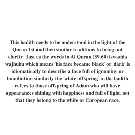
𝐡𝐚𝐝𝐢𝐭𝐡/𝐓𝐈𝐑/𝟑𝟖
𝐓𝐡𝐢𝐬 𝐡𝐚𝐝𝐢𝐭𝐡 𝐧𝐞𝐞𝐝𝐬 𝐭𝐨 𝐛𝐞 𝐮𝐧𝐝𝐞𝐫𝐬𝐭𝐨𝐨𝐝 𝐢𝐧 𝐭𝐡𝐞 𝐥𝐢𝐠𝐡𝐭 𝐨𝐟 𝐭𝐡𝐞
𝐐𝐮𝐫𝐚𝐧 𝟏𝐬𝐭 𝐚𝐧𝐝 𝐭𝐡𝐞𝐧 𝐬𝐢𝐦𝐢𝐥𝐚𝐫 𝐭𝐫𝐚𝐝𝐢𝐭𝐢𝐨𝐧𝐬 𝐭𝐨 𝐛𝐫𝐢𝐧𝐠 𝐨𝐮𝐭
𝐜𝐥𝐚𝐫𝐢𝐭𝐲. 𝐉𝐮𝐬𝐭 𝐚𝐬 𝐭𝐡𝐞 𝐰𝐨𝐫𝐝𝐬 𝐢𝐧 𝐀𝐥 𝐐𝐮𝐫𝐚𝐧 (𝟑𝟗:𝟔𝟎) 𝐢𝐬𝐰𝐚𝐝𝐝𝐚
𝐰𝐚𝐣𝐡𝐮𝐡𝐮 𝐰𝐡𝐢𝐜𝐡 𝐦𝐞𝐚𝐧𝐬 ‘𝐡𝐢𝐬 𝐟𝐚𝐜𝐞 𝐛𝐞𝐜𝐚𝐦𝐞 𝐛𝐥𝐚𝐜𝐤’ 𝐨𝐫 ‘𝐝𝐚𝐫𝐤’ 𝐢𝐬
𝐢𝐝𝐢𝐨𝐦𝐚𝐭𝐢𝐜𝐚𝐥𝐥𝐲 𝐭𝐨 𝐝𝐞𝐬𝐜𝐫𝐢𝐛𝐞 𝐚 𝐟𝐚𝐜𝐞 𝐟𝐮𝐥𝐥 𝐨𝐟 𝐢𝐠𝐧𝐨𝐦𝐢𝐧𝐲 𝐨𝐫
𝐡𝐮𝐦𝐢𝐥𝐢𝐚𝐭𝐢𝐨𝐧 𝐬𝐢𝐦𝐢𝐥𝐚𝐫𝐥𝐲 𝐭𝐡𝐞 ‘𝐰𝐡𝐢𝐭𝐞 𝐨𝐟𝐟𝐬𝐩𝐫𝐢𝐧𝐠’ 𝐢𝐧 𝐭𝐡𝐞 𝐡𝐚𝐝𝐢𝐭𝐡
𝐫𝐞𝐟𝐞𝐫𝐬 𝐭𝐨 𝐭𝐡𝐨𝐬𝐞 𝐨𝐟𝐟𝐬𝐩𝐫𝐢𝐧𝐠 𝐨𝐟 𝐀𝐝𝐚𝐦 𝐰𝐡𝐨 𝐰𝐢𝐥𝐥 𝐡𝐚𝐯𝐞
𝐚𝐩𝐩𝐞𝐚𝐫𝐚𝐧𝐜𝐞𝐬 𝐬𝐡𝐢𝐧𝐢𝐧𝐠 𝐰𝐢𝐭𝐡 𝐡𝐚𝐩𝐩𝐢𝐧𝐞𝐬𝐬 𝐚𝐧𝐝 𝐟𝐮𝐥𝐥 𝐨𝐟 𝐥𝐢𝐠𝐡𝐭, 𝐧𝐨𝐭
𝐭𝐡𝐚𝐭 𝐭𝐡𝐞𝐲 𝐛𝐞𝐥𝐨𝐧𝐠 𝐭𝐨 𝐭𝐡𝐞 𝐰𝐡𝐢𝐭𝐞 𝐨𝐫 𝐄𝐮𝐫𝐨𝐩𝐞𝐚𝐧 𝐫𝐚𝐜𝐞.