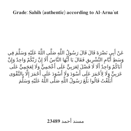
𝐆𝐫𝐚𝐝𝐞: 𝐒𝐚𝐡𝐢𝐡 (𝐚𝐮𝐭𝐡𝐞𝐧𝐭𝐢𝐜) 𝐚𝐜𝐜𝐨𝐫𝐝𝐢𝐧𝐠 𝐭𝐨 𝐀𝐥-𝐀𝐫𝐧𝐚’𝐮𝐭
عَنْ أَبِي نَضْرَةَ قَالَ قَالَ رَسُولُ اللَّهِ صَلَّى اللَّهُ عَلَيْهِ وَسَلَّمَ فِي
وَسَطِ أَيَّامِ التَّشْرِيقِ فَقَالَ يَا أَيُّهَا النَّاسُ أَلَا إِنَّ رَبَّكُمْ وَاحِدٌ وَإِنَّ
أَبَاكُمْ وَاحِدٌ أَلَا لَا فَضْلَ لِعَرَبِيٍّ عَلَى أَعْجَمِيٍّ وَلَا لِعَجَمِيٍّ عَلَى
عَرَبِيٍّ وَلَا لِأَحْمَرَ عَلَى أَسْوَدَ وَلَا أَسْوَدَ عَلَى أَحْمَرَ إِلَّا بِالتَّقْوَى
أَبَلَّغْتُ قَالُوا بَلَّغَ رَسُولُ اللَّهِ صَلَّى اللَّهُ عَلَيْهِ وَسَلَّمَ
𝟐𝟑𝟒𝟖𝟗 مسند أحمد