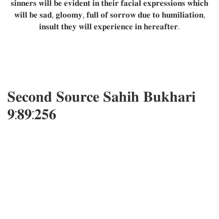
𝐬𝐢𝐧𝐧𝐞𝐫𝐬 𝐰𝐢𝐥𝐥 𝐛𝐞 𝐞𝐯𝐢𝐝𝐞𝐧𝐭 𝐢𝐧 𝐭𝐡𝐞𝐢𝐫 𝐟𝐚𝐜𝐢𝐚𝐥 𝐞𝐱𝐩𝐫𝐞𝐬𝐬𝐢𝐨𝐧𝐬 𝐰𝐡𝐢𝐜𝐡
𝐰𝐢𝐥𝐥 𝐛𝐞 𝐬𝐚𝐝, 𝐠𝐥𝐨𝐨𝐦𝐲, 𝐟𝐮𝐥𝐥 𝐨𝐟 𝐬𝐨𝐫𝐫𝐨𝐰 𝐝𝐮𝐞 𝐭𝐨 𝐡𝐮𝐦𝐢𝐥𝐢𝐚𝐭𝐢𝐨𝐧,
𝐢𝐧𝐬𝐮𝐥𝐭 𝐭𝐡𝐞𝐲 𝐰𝐢𝐥𝐥 𝐞𝐱𝐩𝐞𝐫𝐢𝐞𝐧𝐜𝐞 𝐢𝐧 𝐡𝐞𝐫𝐞𝐚𝐟𝐭𝐞𝐫.
𝐒𝐞𝐜𝐨𝐧𝐝 𝐒𝐨𝐮𝐫𝐜𝐞 𝐒𝐚𝐡𝐢𝐡 𝐁𝐮𝐤𝐡𝐚𝐫𝐢
𝟗:𝟖𝟗:𝟐𝟓𝟔