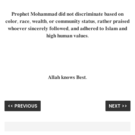
𝐏𝐫𝐨𝐩𝐡𝐞𝐭 𝐌𝐨𝐡𝐚𝐦𝐦𝐚𝐝 𝐝𝐢𝐝 𝐧𝐨𝐭 𝐝𝐢𝐬𝐜𝐫𝐢𝐦𝐢𝐧𝐚𝐭𝐞 𝐛𝐚𝐬𝐞𝐝 𝐨𝐧
𝐜𝐨𝐥𝐨𝐫, 𝐫𝐚𝐜𝐞, 𝐰𝐞𝐚𝐥𝐭𝐡, 𝐨𝐫 𝐜𝐨𝐦𝐦𝐮𝐧𝐢𝐭𝐲 𝐬𝐭𝐚𝐭𝐮𝐬, 𝐫𝐚𝐭𝐡𝐞𝐫 𝐩𝐫𝐚𝐢𝐬𝐞𝐝
𝐰𝐡𝐨𝐞𝐯𝐞𝐫 𝐬𝐢𝐧𝐜𝐞𝐫𝐞𝐥𝐲 𝐟𝐨𝐥𝐥𝐨𝐰𝐞𝐝, 𝐚𝐧𝐝 𝐚𝐝𝐡𝐞𝐫𝐞𝐝 𝐭𝐨 𝐈𝐬𝐥𝐚𝐦 𝐚𝐧𝐝
𝐡𝐢𝐠𝐡 𝐡𝐮𝐦𝐚𝐧 𝐯𝐚𝐥𝐮𝐞𝐬.
𝐀𝐥𝐥𝐚𝐡 𝐤𝐧𝐨𝐰𝐬 𝐁𝐞𝐬𝐭.
<< PREVIOUS
NEXT >>