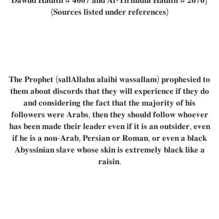
(𝐒𝐨𝐮𝐫𝐜𝐞𝐬 𝐥𝐢𝐬𝐭𝐞𝐝 𝐮𝐧𝐝𝐞𝐫 𝐫𝐞𝐟𝐞𝐫𝐞𝐧𝐜𝐞𝐬)
𝐓𝐡𝐞 𝐏𝐫𝐨𝐩𝐡𝐞𝐭 (𝐬𝐚𝐥𝐥𝐀𝐥𝐥𝐚𝐡𝐮 𝐚𝐥𝐚𝐢𝐡𝐢 𝐰𝐚𝐬𝐬𝐚𝐥𝐥𝐚𝐦) 𝐩𝐫𝐨𝐩𝐡𝐞𝐬𝐢𝐞𝐝 𝐭𝐨
𝐭𝐡𝐞𝐦 𝐚𝐛𝐨𝐮𝐭 𝐝𝐢𝐬𝐜𝐨𝐫𝐝𝐬 𝐭𝐡𝐚𝐭 𝐭𝐡𝐞𝐲 𝐰𝐢𝐥𝐥 𝐞𝐱𝐩𝐞𝐫𝐢𝐞𝐧𝐜𝐞 𝐢𝐟 𝐭𝐡𝐞𝐲 𝐝𝐨
𝐚𝐧𝐝 𝐜𝐨𝐧𝐬𝐢𝐝𝐞𝐫𝐢𝐧𝐠 𝐭𝐡𝐞 𝐟𝐚𝐜𝐭 𝐭𝐡𝐚𝐭 𝐭𝐡𝐞 𝐦𝐚𝐣𝐨𝐫𝐢𝐭𝐲 𝐨𝐟 𝐡𝐢𝐬
𝐟𝐨𝐥𝐥𝐨𝐰𝐞𝐫𝐬 𝐰𝐞𝐫𝐞 𝐀𝐫𝐚𝐛𝐬, 𝐭𝐡𝐞𝐧 𝐭𝐡𝐞𝐲 𝐬𝐡𝐨𝐮𝐥𝐝 𝐟𝐨𝐥𝐥𝐨𝐰 𝐰𝐡𝐨𝐞𝐯𝐞𝐫
𝐡𝐚𝐬 𝐛𝐞𝐞𝐧 𝐦𝐚𝐝𝐞 𝐭𝐡𝐞𝐢𝐫 𝐥𝐞𝐚𝐝𝐞𝐫 𝐞𝐯𝐞𝐧 𝐢𝐟 𝐢𝐭 𝐢𝐬 𝐚𝐧 𝐨𝐮𝐭𝐬𝐢𝐝𝐞𝐫, 𝐞𝐯𝐞𝐧
𝐢𝐟 𝐡𝐞 𝐢𝐬 𝐚 𝐧𝐨𝐧-𝐀𝐫𝐚𝐛, 𝐏𝐞𝐫𝐬𝐢𝐚𝐧 𝐨𝐫 𝐑𝐨𝐦𝐚𝐧, 𝐨𝐫 𝐞𝐯𝐞𝐧 𝐚 𝐛𝐥𝐚𝐜𝐤
𝐀𝐛𝐲𝐬𝐬𝐢𝐧𝐢𝐚𝐧 𝐬𝐥𝐚𝐯𝐞 𝐰𝐡𝐨𝐬𝐞 𝐬𝐤𝐢𝐧 𝐢𝐬 𝐞𝐱𝐭𝐫𝐞𝐦𝐞𝐥𝐲 𝐛𝐥𝐚𝐜𝐤 𝐥𝐢𝐤𝐞 𝐚
𝐫𝐚𝐢𝐬𝐢𝐧.