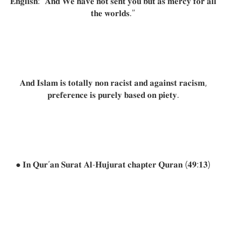
𝐄𝐧𝐠𝐥𝐢𝐬𝐡: “𝐀𝐧𝐝 𝐖𝐞 𝐡𝐚𝐯𝐞 𝐧𝐨𝐭 𝐬𝐞𝐧𝐭 𝐲𝐨𝐮 𝐛𝐮𝐭 𝐚𝐬 𝐦𝐞𝐫𝐜𝐲 𝐟𝐨𝐫 𝐚𝐥𝐥
𝐭𝐡𝐞 𝐰𝐨𝐫𝐥𝐝𝐬.”
𝐀𝐧𝐝 𝐈𝐬𝐥𝐚𝐦 𝐢𝐬 𝐭𝐨𝐭𝐚𝐥𝐥𝐲 𝐧𝐨𝐧 𝐫𝐚𝐜𝐢𝐬𝐭 𝐚𝐧𝐝 𝐚𝐠𝐚𝐢𝐧𝐬𝐭 𝐫𝐚𝐜𝐢𝐬𝐦,
𝐩𝐫𝐞𝐟𝐞𝐫𝐞𝐧𝐜𝐞 𝐢𝐬 𝐩𝐮𝐫𝐞𝐥𝐲 𝐛𝐚𝐬𝐞𝐝 𝐨𝐧 𝐩𝐢𝐞𝐭𝐲.
● 𝐈𝐧 𝐐𝐮𝐫’𝐚𝐧 𝐒𝐮𝐫𝐚𝐭 𝐀𝐥-𝐇𝐮𝐣𝐮𝐫𝐚𝐭 𝐜𝐡𝐚𝐩𝐭𝐞𝐫 𝐐𝐮𝐫𝐚𝐧 (𝟒𝟗:𝟏𝟑)