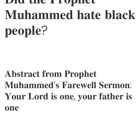
𝐌𝐮𝐡𝐚𝐦𝐦𝐞𝐝 𝐡𝐚𝐭𝐞 𝐛𝐥𝐚𝐜𝐤
𝐩𝐞𝐨𝐩𝐥𝐞?
𝐀𝐛𝐬𝐭𝐫𝐚𝐜𝐭 𝐟𝐫𝐨𝐦 𝐏𝐫𝐨𝐩𝐡𝐞𝐭
𝐌𝐮𝐡𝐚𝐦𝐦𝐞𝐝’𝐬 𝐅𝐚𝐫𝐞𝐰𝐞𝐥𝐥 𝐒𝐞𝐫𝐦𝐨𝐧:
𝐘𝐨𝐮𝐫 𝐋𝐨𝐫𝐝 𝐢𝐬 𝐨𝐧𝐞, 𝐲𝐨𝐮𝐫 𝐟𝐚𝐭𝐡𝐞𝐫 𝐢𝐬
𝐨𝐧𝐞