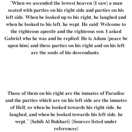
“𝐖𝐡𝐞𝐧 𝐰𝐞 𝐚𝐬𝐜𝐞𝐧𝐝𝐞𝐝 𝐭𝐡𝐞 𝐥𝐨𝐰𝐞𝐬𝐭 𝐡𝐞𝐚𝐯𝐞𝐧 (𝐈 𝐬𝐚𝐰) 𝐚 𝐦𝐚𝐧
𝐬𝐞𝐚𝐭𝐞𝐝 𝐰𝐢𝐭𝐡 𝐩𝐚𝐫𝐭𝐢𝐞𝐬 𝐨𝐧 𝐡𝐢𝐬 𝐫𝐢𝐠𝐡𝐭 𝐬𝐢𝐝𝐞 𝐚𝐧𝐝 𝐩𝐚𝐫𝐭𝐢𝐞𝐬 𝐨𝐧 𝐡𝐢𝐬
𝐥𝐞𝐟𝐭 𝐬𝐢𝐝𝐞. 𝐖𝐡𝐞𝐧 𝐡𝐞 𝐥𝐨𝐨𝐤𝐞𝐝 𝐮𝐩 𝐭𝐨 𝐡𝐢𝐬 𝐫𝐢𝐠𝐡𝐭, 𝐡𝐞 𝐥𝐚𝐮𝐠𝐡𝐞𝐝 𝐚𝐧𝐝
𝐰𝐡𝐞𝐧 𝐡𝐞 𝐥𝐨𝐨𝐤𝐞𝐝 𝐭𝐨 𝐡𝐢𝐬 𝐥𝐞𝐟𝐭, 𝐡𝐞 𝐰𝐞𝐩𝐭. 𝐇𝐞 𝐬𝐚𝐢𝐝: 𝐖𝐞𝐥𝐜𝐨𝐦𝐞 𝐭𝐨
𝐭𝐡𝐞 𝐫𝐢𝐠𝐡𝐭𝐞𝐨𝐮𝐬 𝐚𝐩𝐨𝐬𝐭𝐥𝐞 𝐚𝐧𝐝 𝐭𝐡𝐞 𝐫𝐢𝐠𝐡𝐭𝐞𝐨𝐮𝐬 𝐬𝐨𝐧. 𝐈 𝐚𝐬𝐤𝐞𝐝
𝐆𝐚𝐛𝐫𝐢𝐞𝐥 𝐰𝐡𝐨 𝐡𝐞 𝐰𝐚𝐬 𝐚𝐧𝐝 𝐡𝐞 𝐫𝐞𝐩𝐥𝐢𝐞𝐝: 𝐇𝐞 𝐢𝐬 𝐀𝐝𝐚𝐦 (𝐩𝐞𝐚𝐜𝐞 𝐛𝐞
𝐮𝐩𝐨𝐧 𝐡𝐢𝐦) 𝐚𝐧𝐝 𝐭𝐡𝐞𝐬𝐞 𝐩𝐚𝐫𝐭𝐢𝐞𝐬 𝐨𝐧 𝐡𝐢𝐬 𝐫𝐢𝐠𝐡𝐭 𝐚𝐧𝐝 𝐨𝐧 𝐡𝐢𝐬 𝐥𝐞𝐟𝐭
𝐚𝐫𝐞 𝐭𝐡𝐞 𝐬𝐨𝐮𝐥𝐬 𝐨𝐟 𝐡𝐢𝐬 𝐝𝐞𝐬𝐜𝐞𝐧𝐝𝐚𝐧𝐭𝐬.
𝐓𝐡𝐨𝐬𝐞 𝐨𝐟 𝐭𝐡𝐞𝐦 𝐨𝐧 𝐡𝐢𝐬 𝐫𝐢𝐠𝐡𝐭 𝐚𝐫𝐞 𝐭𝐡𝐞 𝐢𝐧𝐦𝐚𝐭𝐞𝐬 𝐨𝐟 𝐏𝐚𝐫𝐚𝐝𝐢𝐬𝐞
𝐚𝐧𝐝 𝐭𝐡𝐞 𝐩𝐚𝐫𝐭𝐢𝐞𝐬 𝐰𝐡𝐢𝐜𝐡 𝐚𝐫𝐞 𝐨𝐧 𝐡𝐢𝐬 𝐥𝐞𝐟𝐭 𝐬𝐢𝐝𝐞 𝐚𝐫𝐞 𝐭𝐡𝐞 𝐢𝐧𝐦𝐚𝐭𝐞𝐬
𝐨𝐟 𝐇𝐞𝐥𝐥; 𝐬𝐨 𝐰𝐡𝐞𝐧 𝐡𝐞 𝐥𝐨𝐨𝐤𝐞𝐝 𝐭𝐨𝐰𝐚𝐫𝐝𝐬 𝐡𝐢𝐬 𝐫𝐢𝐠𝐡𝐭 𝐬𝐢𝐝𝐞, 𝐡𝐞
𝐥𝐚𝐮𝐠𝐡𝐞𝐝, 𝐚𝐧𝐝 𝐰𝐡𝐞𝐧 𝐡𝐞 𝐥𝐨𝐨𝐤𝐞𝐝 𝐭𝐨𝐰𝐚𝐫𝐝𝐬 𝐡𝐢𝐬 𝐥𝐞𝐟𝐭 𝐬𝐢𝐝𝐞, 𝐡𝐞
𝐰𝐞𝐩𝐭.” (𝐒𝐚𝐡𝐢𝐡 𝐀𝐥 𝐁𝐮𝐤𝐡𝐚𝐫𝐢) (𝐒𝐨𝐮𝐫𝐜𝐞𝐬 𝐥𝐢𝐬𝐭𝐞𝐝 𝐮𝐧𝐝𝐞𝐫
𝐫𝐞𝐟𝐞𝐫𝐞𝐧𝐜𝐞𝐬)