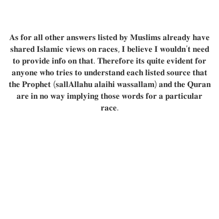
𝐀𝐬 𝐟𝐨𝐫 𝐚𝐥𝐥 𝐨𝐭𝐡𝐞𝐫 𝐚𝐧𝐬𝐰𝐞𝐫𝐬 𝐥𝐢𝐬𝐭𝐞𝐝 𝐛𝐲 𝐌𝐮𝐬𝐥𝐢𝐦𝐬 𝐚𝐥𝐫𝐞𝐚𝐝𝐲 𝐡𝐚𝐯𝐞
𝐬𝐡𝐚𝐫𝐞𝐝 𝐈𝐬𝐥𝐚𝐦𝐢𝐜 𝐯𝐢𝐞𝐰𝐬 𝐨𝐧 𝐫𝐚𝐜𝐞𝐬, 𝐈 𝐛𝐞𝐥𝐢𝐞𝐯𝐞 𝐈 𝐰𝐨𝐮𝐥𝐝𝐧’𝐭 𝐧𝐞𝐞𝐝
𝐭𝐨 𝐩𝐫𝐨𝐯𝐢𝐝𝐞 𝐢𝐧𝐟𝐨 𝐨𝐧 𝐭𝐡𝐚𝐭. 𝐓𝐡𝐞𝐫𝐞𝐟𝐨𝐫𝐞 𝐢𝐭𝐬 𝐪𝐮𝐢𝐭𝐞 𝐞𝐯𝐢𝐝𝐞𝐧𝐭 𝐟𝐨𝐫
𝐚𝐧𝐲𝐨𝐧𝐞 𝐰𝐡𝐨 𝐭𝐫𝐢𝐞𝐬 𝐭𝐨 𝐮𝐧𝐝𝐞𝐫𝐬𝐭𝐚𝐧𝐝 𝐞𝐚𝐜𝐡 𝐥𝐢𝐬𝐭𝐞𝐝 𝐬𝐨𝐮𝐫𝐜𝐞 𝐭𝐡𝐚𝐭
𝐭𝐡𝐞 𝐏𝐫𝐨𝐩𝐡𝐞𝐭 (𝐬𝐚𝐥𝐥𝐀𝐥𝐥𝐚𝐡𝐮 𝐚𝐥𝐚𝐢𝐡𝐢 𝐰𝐚𝐬𝐬𝐚𝐥𝐥𝐚𝐦) 𝐚𝐧𝐝 𝐭𝐡𝐞 𝐐𝐮𝐫𝐚𝐧
𝐚𝐫𝐞 𝐢𝐧 𝐧𝐨 𝐰𝐚𝐲 𝐢𝐦𝐩𝐥𝐲𝐢𝐧𝐠 𝐭𝐡𝐨𝐬𝐞 𝐰𝐨𝐫𝐝𝐬 𝐟𝐨𝐫 𝐚 𝐩𝐚𝐫𝐭𝐢𝐜𝐮𝐥𝐚𝐫
𝐫𝐚𝐜𝐞.