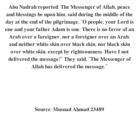
𝐀𝐛𝐮 𝐍𝐚𝐝𝐫𝐚𝐡 𝐫𝐞𝐩𝐨𝐫𝐭𝐞𝐝: 𝐓𝐡𝐞 𝐌𝐞𝐬𝐬𝐞𝐧𝐠𝐞𝐫 𝐨𝐟 𝐀𝐥𝐥𝐚𝐡, 𝐩𝐞𝐚𝐜𝐞
𝐚𝐧𝐝 𝐛𝐥𝐞𝐬𝐬𝐢𝐧𝐠𝐬 𝐛𝐞 𝐮𝐩𝐨𝐧 𝐡𝐢𝐦, 𝐬𝐚𝐢𝐝 𝐝𝐮𝐫𝐢𝐧𝐠 𝐭𝐡𝐞 𝐦𝐢𝐝𝐝𝐥𝐞 𝐨𝐟 𝐭𝐡𝐞
𝐝𝐚𝐲 𝐚𝐭 𝐭𝐡𝐞 𝐞𝐧𝐝 𝐨𝐟 𝐭𝐡𝐞 𝐩𝐢𝐥𝐠𝐫𝐢𝐦𝐚𝐠𝐞, “𝐎 𝐩𝐞𝐨𝐩𝐥𝐞, 𝐲𝐨𝐮𝐫 𝐋𝐨𝐫𝐝 𝐢𝐬
𝐨𝐧𝐞 𝐚𝐧𝐝 𝐲𝐨𝐮𝐫 𝐟𝐚𝐭𝐡𝐞𝐫 𝐀𝐝𝐚𝐦 𝐢𝐬 𝐨𝐧𝐞. 𝐓𝐡𝐞𝐫𝐞 𝐢𝐬 𝐧𝐨 𝐟𝐚𝐯𝐨𝐫 𝐨𝐟 𝐚𝐧
𝐀𝐫𝐚𝐛 𝐨𝐯𝐞𝐫 𝐚 𝐟𝐨𝐫𝐞𝐢𝐠𝐧𝐞𝐫, 𝐧𝐨𝐫 𝐚 𝐟𝐨𝐫𝐞𝐢𝐠𝐧𝐞𝐫 𝐨𝐯𝐞𝐫 𝐚𝐧 𝐀𝐫𝐚𝐛,
𝐚𝐧𝐝 𝐧𝐞𝐢𝐭𝐡𝐞𝐫 𝐰𝐡𝐢𝐭𝐞 𝐬𝐤𝐢𝐧 𝐨𝐯𝐞𝐫 𝐛𝐥𝐚𝐜𝐤 𝐬𝐤𝐢𝐧, 𝐧𝐨𝐫 𝐛𝐥𝐚𝐜𝐤 𝐬𝐤𝐢𝐧
𝐨𝐯𝐞𝐫 𝐰𝐡𝐢𝐭𝐞 𝐬𝐤𝐢𝐧, 𝐞𝐱𝐜𝐞𝐩𝐭 𝐛𝐲 𝐫𝐢𝐠𝐡𝐭𝐞𝐨𝐮𝐬𝐧𝐞𝐬𝐬. 𝐇𝐚𝐯𝐞 𝐈 𝐧𝐨𝐭
𝐝𝐞𝐥𝐢𝐯𝐞𝐫𝐞𝐝 𝐭𝐡𝐞 𝐦𝐞𝐬𝐬𝐚𝐠𝐞?” 𝐓𝐡𝐞𝐲 𝐬𝐚𝐢𝐝, “𝐓𝐡𝐞 𝐌𝐞𝐬𝐬𝐞𝐧𝐠𝐞𝐫 𝐨𝐟
𝐀𝐥𝐥𝐚𝐡 𝐡𝐚𝐬 𝐝𝐞𝐥𝐢𝐯𝐞𝐫𝐞𝐝 𝐭𝐡𝐞 𝐦𝐞𝐬𝐬𝐚𝐠𝐞.”
𝐒𝐨𝐮𝐫𝐜𝐞: 𝐌𝐮𝐬𝐧𝐚𝐝 𝐀𝐡̣𝐦𝐚𝐝 𝟐𝟑𝟒𝟖𝟗