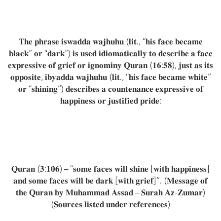
𝐓𝐡𝐞 𝐩𝐡𝐫𝐚𝐬𝐞 𝐢𝐬𝐰𝐚𝐝𝐝𝐚 𝐰𝐚𝐣𝐡𝐮𝐡𝐮 (𝐥𝐢𝐭., “𝐡𝐢𝐬 𝐟𝐚𝐜𝐞 𝐛𝐞𝐜𝐚𝐦𝐞
𝐛𝐥𝐚𝐜𝐤” 𝐨𝐫 “𝐝𝐚𝐫𝐤”) 𝐢𝐬 𝐮𝐬𝐞𝐝 𝐢𝐝𝐢𝐨𝐦𝐚𝐭𝐢𝐜𝐚𝐥𝐥𝐲 𝐭𝐨 𝐝𝐞𝐬𝐜𝐫𝐢𝐛𝐞 𝐚 𝐟𝐚𝐜𝐞
𝐞𝐱𝐩𝐫𝐞𝐬𝐬𝐢𝐯𝐞 𝐨𝐟 𝐠𝐫𝐢𝐞𝐟 𝐨𝐫 𝐢𝐠𝐧𝐨𝐦𝐢𝐧𝐲 𝐐𝐮𝐫𝐚𝐧 (𝟏𝟔:𝟓𝟖), 𝐣𝐮𝐬𝐭 𝐚𝐬 𝐢𝐭𝐬
𝐨𝐩𝐩𝐨𝐬𝐢𝐭𝐞, 𝐢𝐛𝐲𝐚𝐝𝐝𝐚 𝐰𝐚𝐣𝐡𝐮𝐡𝐮 (𝐥𝐢𝐭., “𝐡𝐢𝐬 𝐟𝐚𝐜𝐞 𝐛𝐞𝐜𝐚𝐦𝐞 𝐰𝐡𝐢𝐭𝐞”
𝐨𝐫 “𝐬𝐡𝐢𝐧𝐢𝐧𝐠”) 𝐝𝐞𝐬𝐜𝐫𝐢𝐛𝐞𝐬 𝐚 𝐜𝐨𝐮𝐧𝐭𝐞𝐧𝐚𝐧𝐜𝐞 𝐞𝐱𝐩𝐫𝐞𝐬𝐬𝐢𝐯𝐞 𝐨𝐟
𝐡𝐚𝐩𝐩𝐢𝐧𝐞𝐬𝐬 𝐨𝐫 𝐣𝐮𝐬𝐭𝐢𝐟𝐢𝐞𝐝 𝐩𝐫𝐢𝐝𝐞:
𝐐𝐮𝐫𝐚𝐧 (𝟑:𝟏𝟎𝟔) – “𝐬𝐨𝐦𝐞 𝐟𝐚𝐜𝐞𝐬 𝐰𝐢𝐥𝐥 𝐬𝐡𝐢𝐧𝐞 [𝐰𝐢𝐭𝐡 𝐡𝐚𝐩𝐩𝐢𝐧𝐞𝐬𝐬]
𝐚𝐧𝐝 𝐬𝐨𝐦𝐞 𝐟𝐚𝐜𝐞𝐬 𝐰𝐢𝐥𝐥 𝐛𝐞 𝐝𝐚𝐫𝐤 [𝐰𝐢𝐭𝐡 𝐠𝐫𝐢𝐞𝐟]”. (𝐌𝐞𝐬𝐬𝐚𝐠𝐞 𝐨𝐟
𝐭𝐡𝐞 𝐐𝐮𝐫𝐚𝐧 𝐛𝐲 𝐌𝐮𝐡𝐚𝐦𝐦𝐚𝐝 𝐀𝐬𝐬𝐚𝐝 – 𝐒𝐮𝐫𝐚𝐡 𝐀𝐳-𝐙𝐮𝐦𝐚𝐫)
(𝐒𝐨𝐮𝐫𝐜𝐞𝐬 𝐥𝐢𝐬𝐭𝐞𝐝 𝐮𝐧𝐝𝐞𝐫 𝐫𝐞𝐟𝐞𝐫𝐞𝐧𝐜𝐞𝐬)