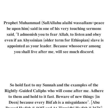
𝐏𝐫𝐨𝐩𝐡𝐞𝐭 𝐌𝐮𝐡𝐚𝐦𝐦𝐚𝐝 (𝐒𝐚𝐥𝐥𝐀𝐥𝐥𝐚𝐡𝐮 𝐚𝐥𝐚𝐢𝐡𝐢 𝐰𝐚𝐬𝐬𝐚𝐥𝐥𝐚𝐦=𝐩𝐞𝐚𝐜𝐞
𝐛𝐞 𝐮𝐩𝐨𝐧 𝐡𝐢𝐦) 𝐬𝐚𝐢𝐝 𝐢𝐧 𝐨𝐧𝐞 𝐨𝐟 𝐡𝐢𝐬 𝐯𝐞𝐫𝐲 𝐭𝐨𝐮𝐜𝐡𝐢𝐧𝐠 𝐬𝐞𝐫𝐦𝐨𝐧𝐬
𝐬𝐚𝐢𝐝, “𝐈 𝐚𝐝𝐦𝐨𝐧𝐢𝐬𝐡 𝐲𝐨𝐮 𝐭𝐨 𝐟𝐞𝐚𝐫 𝐀𝐥𝐥𝐚𝐡, 𝐭𝐨 𝐥𝐢𝐬𝐭𝐞𝐧 𝐚𝐧𝐝 𝐨𝐛𝐞𝐲
𝐞𝐯𝐞𝐧 𝐢𝐟 𝐚𝐧 𝐀𝐛𝐲𝐬𝐬𝐢𝐧𝐢𝐚𝐧 (𝐨𝐥𝐝𝐞𝐫 𝐭𝐞𝐫𝐦 𝐟𝐨𝐫 𝐄𝐭𝐡𝐢𝐨𝐩𝐢𝐚𝐧) 𝐬𝐥𝐚𝐯𝐞 𝐢𝐬
𝐚𝐩𝐩𝐨𝐢𝐧𝐭𝐞𝐝 𝐚𝐬 𝐲𝐨𝐮𝐫 𝐥𝐞𝐚𝐝𝐞𝐫. 𝐁𝐞𝐜𝐚𝐮𝐬𝐞 𝐰𝐡𝐨𝐬𝐨𝐞𝐯𝐞𝐫 𝐚𝐦𝐨𝐧𝐠
𝐲𝐨𝐮 𝐬𝐡𝐚𝐥𝐥 𝐥𝐢𝐯𝐞 𝐚𝐟𝐭𝐞𝐫 𝐦𝐞, 𝐰𝐢𝐥𝐥 𝐬𝐞𝐞 𝐦𝐮𝐜𝐡 𝐝𝐢𝐬𝐜𝐨𝐫𝐝.
𝐒𝐨 𝐡𝐨𝐥𝐝 𝐟𝐚𝐬𝐭 𝐭𝐨 𝐦𝐲 𝐒𝐮𝐧𝐧𝐚𝐡 𝐚𝐧𝐝 𝐭𝐡𝐞 𝐞𝐱𝐚𝐦𝐩𝐥𝐞𝐬 𝐨𝐟 𝐭𝐡𝐞
𝐑𝐢𝐠𝐡𝐭𝐥𝐲-𝐆𝐮𝐢𝐝𝐞𝐝 𝐂𝐚𝐥𝐢𝐩𝐡𝐬 𝐰𝐡𝐨 𝐰𝐢𝐥𝐥 𝐜𝐨𝐦𝐞 𝐚𝐟𝐭𝐞𝐫 𝐦𝐞. 𝐀𝐝𝐡𝐞𝐫𝐞
𝐭𝐨 𝐭𝐡𝐞𝐦 𝐚𝐧𝐝 𝐡𝐨𝐥𝐝 𝐭𝐨 𝐢𝐭 𝐟𝐚𝐬𝐭. 𝐁𝐞𝐰𝐚𝐫𝐞 𝐨𝐟 𝐧𝐞𝐰 𝐭𝐡𝐢𝐧𝐠𝐬 (𝐢𝐧
𝐃𝐞𝐞𝐧) 𝐛𝐞𝐜𝐚𝐮𝐬𝐞 𝐞𝐯𝐞𝐫𝐲 𝐁𝐢𝐝’𝐚𝐡 𝐢𝐬 𝐚 𝐦𝐢𝐬𝐠𝐮𝐢𝐝𝐚𝐧𝐜𝐞”. [𝐀𝐛𝐮
𝐃𝐚𝐰𝐮𝐝 𝐇𝐚𝐝𝐢𝐭𝐡 # 𝟒𝟔𝟎𝟕 𝐚𝐧𝐝 𝐀𝐭-𝐓𝐢𝐫𝐦𝐢𝐝𝐡𝐢 𝐇𝐚𝐝𝐢𝐭𝐡 # 𝟐𝟔𝟕𝟔]