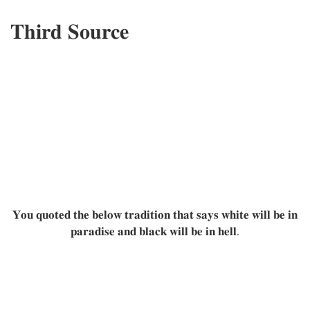
𝐓𝐡𝐢𝐫𝐝 𝐒𝐨𝐮𝐫𝐜𝐞
𝐘𝐨𝐮 𝐪𝐮𝐨𝐭𝐞𝐝 𝐭𝐡𝐞 𝐛𝐞𝐥𝐨𝐰 𝐭𝐫𝐚𝐝𝐢𝐭𝐢𝐨𝐧 𝐭𝐡𝐚𝐭 𝐬𝐚𝐲𝐬 𝐰𝐡𝐢𝐭𝐞 𝐰𝐢𝐥𝐥 𝐛𝐞 𝐢𝐧
𝐩𝐚𝐫𝐚𝐝𝐢𝐬𝐞 𝐚𝐧𝐝 𝐛𝐥𝐚𝐜𝐤 𝐰𝐢𝐥𝐥 𝐛𝐞 𝐢𝐧 𝐡𝐞𝐥𝐥.