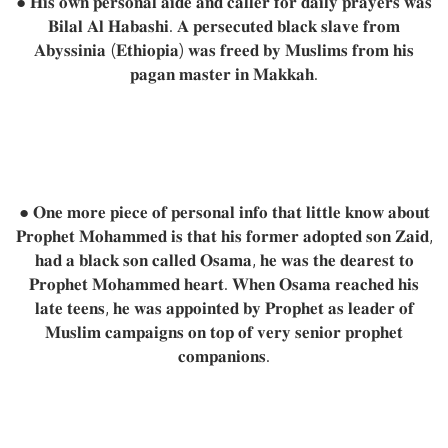
● 𝐇𝐢𝐬 𝐨𝐰𝐧 𝐩𝐞𝐫𝐬𝐨𝐧𝐚𝐥 𝐚𝐢𝐝𝐞 𝐚𝐧𝐝 𝐜𝐚𝐥𝐥𝐞𝐫 𝐟𝐨𝐫 𝐝𝐚𝐢𝐥𝐲 𝐩𝐫𝐚𝐲𝐞𝐫𝐬 𝐰𝐚𝐬
𝐁𝐢𝐥𝐚𝐥 𝐀𝐥 𝐇𝐚𝐛𝐚𝐬𝐡𝐢. 𝐀 𝐩𝐞𝐫𝐬𝐞𝐜𝐮𝐭𝐞𝐝 𝐛𝐥𝐚𝐜𝐤 𝐬𝐥𝐚𝐯𝐞 𝐟𝐫𝐨𝐦
𝐀𝐛𝐲𝐬𝐬𝐢𝐧𝐢𝐚 (𝐄𝐭𝐡𝐢𝐨𝐩𝐢𝐚) 𝐰𝐚𝐬 𝐟𝐫𝐞𝐞𝐝 𝐛𝐲 𝐌𝐮𝐬𝐥𝐢𝐦𝐬 𝐟𝐫𝐨𝐦 𝐡𝐢𝐬
𝐩𝐚𝐠𝐚𝐧 𝐦𝐚𝐬𝐭𝐞𝐫 𝐢𝐧 𝐌𝐚𝐤𝐤𝐚𝐡.
● 𝐎𝐧𝐞 𝐦𝐨𝐫𝐞 𝐩𝐢𝐞𝐜𝐞 𝐨𝐟 𝐩𝐞𝐫𝐬𝐨𝐧𝐚𝐥 𝐢𝐧𝐟𝐨 𝐭𝐡𝐚𝐭 𝐥𝐢𝐭𝐭𝐥𝐞 𝐤𝐧𝐨𝐰 𝐚𝐛𝐨𝐮𝐭
𝐏𝐫𝐨𝐩𝐡𝐞𝐭 𝐌𝐨𝐡𝐚𝐦𝐦𝐞𝐝 𝐢𝐬 𝐭𝐡𝐚𝐭 𝐡𝐢𝐬 𝐟𝐨𝐫𝐦𝐞𝐫 𝐚𝐝𝐨𝐩𝐭𝐞𝐝 𝐬𝐨𝐧 𝐙𝐚𝐢𝐝,
𝐡𝐚𝐝 𝐚 𝐛𝐥𝐚𝐜𝐤 𝐬𝐨𝐧 𝐜𝐚𝐥𝐥𝐞𝐝 𝐎𝐬𝐚𝐦𝐚, 𝐡𝐞 𝐰𝐚𝐬 𝐭𝐡𝐞 𝐝𝐞𝐚𝐫𝐞𝐬𝐭 𝐭𝐨
𝐏𝐫𝐨𝐩𝐡𝐞𝐭 𝐌𝐨𝐡𝐚𝐦𝐦𝐞𝐝 𝐡𝐞𝐚𝐫𝐭. 𝐖𝐡𝐞𝐧 𝐎𝐬𝐚𝐦𝐚 𝐫𝐞𝐚𝐜𝐡𝐞𝐝 𝐡𝐢𝐬
𝐥𝐚𝐭𝐞 𝐭𝐞𝐞𝐧𝐬, 𝐡𝐞 𝐰𝐚𝐬 𝐚𝐩𝐩𝐨𝐢𝐧𝐭𝐞𝐝 𝐛𝐲 𝐏𝐫𝐨𝐩𝐡𝐞𝐭 𝐚𝐬 𝐥𝐞𝐚𝐝𝐞𝐫 𝐨𝐟
𝐌𝐮𝐬𝐥𝐢𝐦 𝐜𝐚𝐦𝐩𝐚𝐢𝐠𝐧𝐬 𝐨𝐧 𝐭𝐨𝐩 𝐨𝐟 𝐯𝐞𝐫𝐲 𝐬𝐞𝐧𝐢𝐨𝐫 𝐩𝐫𝐨𝐩𝐡𝐞𝐭
𝐜𝐨𝐦𝐩𝐚𝐧𝐢𝐨𝐧𝐬.