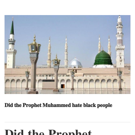
𝐃𝐢𝐝 𝐭𝐡𝐞 𝐏𝐫𝐨𝐩𝐡𝐞𝐭 𝐌𝐮𝐡𝐚𝐦𝐦𝐞𝐝 𝐡𝐚𝐭𝐞 𝐛𝐥𝐚𝐜𝐤 𝐩𝐞𝐨𝐩𝐥𝐞
𝐃𝐢𝐝 𝐭𝐡𝐞 𝐏𝐫𝐨𝐩𝐡𝐞𝐭