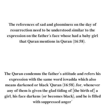
𝐓𝐡𝐞 𝐫𝐞𝐟𝐞𝐫𝐞𝐧𝐜𝐞𝐬 𝐨𝐟 𝐬𝐚𝐝 𝐚𝐧𝐝 𝐠𝐥𝐨𝐨𝐦𝐢𝐧𝐞𝐬𝐬 𝐨𝐧 𝐭𝐡𝐞 𝐝𝐚𝐲 𝐨𝐟
𝐫𝐞𝐬𝐮𝐫𝐫𝐞𝐜𝐭𝐢𝐨𝐧 𝐧𝐞𝐞𝐝 𝐭𝐨 𝐛𝐞 𝐮𝐧𝐝𝐞𝐫𝐬𝐭𝐨𝐨𝐝 𝐬𝐢𝐦𝐢𝐥𝐚𝐫 𝐭𝐨 𝐭𝐡𝐞
𝐞𝐱𝐩𝐫𝐞𝐬𝐬𝐢𝐨𝐧 𝐨𝐧 𝐭𝐡𝐞 𝐟𝐚𝐭𝐡𝐞𝐫’𝐬 𝐟𝐚𝐜𝐞 𝐰𝐡𝐨𝐬𝐞 𝐡𝐚𝐝 𝐚 𝐛𝐚𝐛𝐲 𝐠𝐢𝐫𝐥
𝐭𝐡𝐚𝐭 𝐐𝐮𝐫𝐚𝐧 𝐦𝐞𝐧𝐭𝐢𝐨𝐧𝐬 𝐢𝐧 𝐐𝐮𝐫𝐚𝐧 (𝟏𝟔:𝟓𝟖).
𝐓𝐡𝐞 𝐐𝐮𝐫𝐚𝐧 𝐜𝐨𝐧𝐝𝐞𝐦𝐧𝐬 𝐭𝐡𝐞 𝐟𝐚𝐭𝐡𝐞𝐫’𝐬 𝐚𝐭𝐭𝐢𝐭𝐮𝐝𝐞 𝐚𝐧𝐝 𝐫𝐞𝐟𝐞𝐫𝐬 𝐡𝐢𝐬
𝐞𝐱𝐩𝐫𝐞𝐬𝐬𝐢𝐨𝐧 𝐰𝐢𝐭𝐡 𝐭𝐡𝐞 𝐬𝐚𝐦𝐞 𝐰𝐨𝐫𝐝 𝐢𝐬𝐰𝐚𝐝𝐝𝐚 𝐰𝐡𝐢𝐜𝐡 𝐚𝐥𝐬𝐨
𝐦𝐞𝐚𝐧𝐬 𝐝𝐚𝐫𝐤𝐞𝐧𝐞𝐝 𝐨𝐫 𝐛𝐥𝐚𝐜𝐤 ‘𝐐𝐮𝐫𝐚𝐧 (𝟏𝟔:𝟓𝟖)..𝐟𝐨𝐫, 𝐰𝐡𝐞𝐧𝐞𝐯𝐞𝐫
𝐚𝐧𝐲 𝐨𝐟 𝐭𝐡𝐞𝐦 𝐢𝐬 𝐠𝐢𝐯𝐞𝐧 𝐭𝐡𝐞 𝐠𝐥𝐚𝐝 𝐭𝐢𝐝𝐢𝐧𝐠 𝐨𝐟 [𝐭𝐡𝐞 𝐛𝐢𝐫𝐭𝐡 𝐨𝐟] 𝐚
𝐠𝐢𝐫𝐥, 𝐡𝐢𝐬 𝐟𝐚𝐜𝐞 𝐝𝐚𝐫𝐤𝐞𝐧𝐬 (𝐨𝐫 𝐛𝐞𝐜𝐨𝐦𝐞𝐬 𝐛𝐥𝐚𝐜𝐤), 𝐚𝐧𝐝 𝐡𝐞 𝐢𝐬 𝐟𝐢𝐥𝐥𝐞𝐝
𝐰𝐢𝐭𝐡 𝐬𝐮𝐩𝐩𝐫𝐞𝐬𝐬𝐞𝐝 𝐚𝐧𝐠𝐞𝐫’