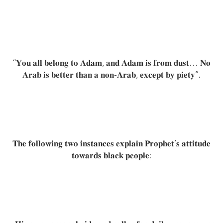
“𝐘𝐨𝐮 𝐚𝐥𝐥 𝐛𝐞𝐥𝐨𝐧𝐠 𝐭𝐨 𝐀𝐝𝐚𝐦, 𝐚𝐧𝐝 𝐀𝐝𝐚𝐦 𝐢𝐬 𝐟𝐫𝐨𝐦 𝐝𝐮𝐬𝐭… 𝐍𝐨
𝐀𝐫𝐚𝐛 𝐢𝐬 𝐛𝐞𝐭𝐭𝐞𝐫 𝐭𝐡𝐚𝐧 𝐚 𝐧𝐨𝐧-𝐀𝐫𝐚𝐛, 𝐞𝐱𝐜𝐞𝐩𝐭 𝐛𝐲 𝐩𝐢𝐞𝐭𝐲”.
𝐓𝐡𝐞 𝐟𝐨𝐥𝐥𝐨𝐰𝐢𝐧𝐠 𝐭𝐰𝐨 𝐢𝐧𝐬𝐭𝐚𝐧𝐜𝐞𝐬 𝐞𝐱𝐩𝐥𝐚𝐢𝐧 𝐏𝐫𝐨𝐩𝐡𝐞𝐭’𝐬 𝐚𝐭𝐭𝐢𝐭𝐮𝐝𝐞
𝐭𝐨𝐰𝐚𝐫𝐝𝐬 𝐛𝐥𝐚𝐜𝐤 𝐩𝐞𝐨𝐩𝐥𝐞: