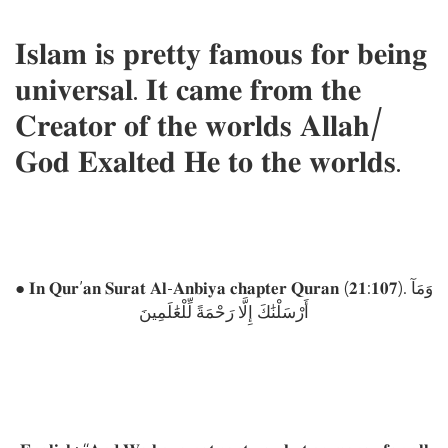
𝐈𝐬𝐥𝐚𝐦 𝐢𝐬 𝐩𝐫𝐞𝐭𝐭𝐲 𝐟𝐚𝐦𝐨𝐮𝐬 𝐟𝐨𝐫 𝐛𝐞𝐢𝐧𝐠
𝐮𝐧𝐢𝐯𝐞𝐫𝐬𝐚𝐥. 𝐈𝐭 𝐜𝐚𝐦𝐞 𝐟𝐫𝐨𝐦 𝐭𝐡𝐞
𝐂𝐫𝐞𝐚𝐭𝐨𝐫 𝐨𝐟 𝐭𝐡𝐞 𝐰𝐨𝐫𝐥𝐝𝐬 𝐀𝐥𝐥𝐚𝐡/
𝐆𝐨𝐝 𝐄𝐱𝐚𝐥𝐭𝐞𝐝 𝐇𝐞 𝐭𝐨 𝐭𝐡𝐞 𝐰𝐨𝐫𝐥𝐝𝐬.
● 𝐈𝐧 𝐐𝐮𝐫’𝐚𝐧 𝐒𝐮𝐫𝐚𝐭 𝐀𝐥-𝐀𝐧𝐛𝐢𝐲𝐚 𝐜𝐡𝐚𝐩𝐭𝐞𝐫 𝐐𝐮𝐫𝐚𝐧 (𝟐𝟏:𝟏𝟎𝟕). وَمَآ
أَرْسَلْنَٰكَ إِلَّا رَحْمَةً لِّلْعَٰلَمِينَ