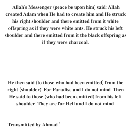
‘𝐀𝐥𝐥𝐚𝐡’𝐬 𝐌𝐞𝐬𝐬𝐞𝐧𝐠𝐞𝐫 (𝐩𝐞𝐚𝐜𝐞 𝐛𝐞 𝐮𝐩𝐨𝐧 𝐡𝐢𝐦) 𝐬𝐚𝐢𝐝: 𝐀𝐥𝐥𝐚𝐡
𝐜𝐫𝐞𝐚𝐭𝐞𝐝 𝐀𝐝𝐚𝐦 𝐰𝐡𝐞𝐧 𝐇𝐞 𝐡𝐚𝐝 𝐭𝐨 𝐜𝐫𝐞𝐚𝐭𝐞 𝐡𝐢𝐦 𝐚𝐧𝐝 𝐇𝐞 𝐬𝐭𝐫𝐮𝐜𝐤
𝐡𝐢𝐬 𝐫𝐢𝐠𝐡𝐭 𝐬𝐡𝐨𝐮𝐥𝐝𝐞𝐫 𝐚𝐧𝐝 𝐭𝐡𝐞𝐫𝐞 𝐞𝐦𝐢𝐭𝐭𝐞𝐝 𝐟𝐫𝐨𝐦 𝐢𝐭 𝐰𝐡𝐢𝐭𝐞
𝐨𝐟𝐟𝐬𝐩𝐫𝐢𝐧𝐠 𝐚𝐬 𝐢𝐟 𝐭𝐡𝐞𝐲 𝐰𝐞𝐫𝐞 𝐰𝐡𝐢𝐭𝐞 𝐚𝐧𝐭𝐬. 𝐇𝐞 𝐬𝐭𝐫𝐮𝐜𝐤 𝐡𝐢𝐬 𝐥𝐞𝐟𝐭
𝐬𝐡𝐨𝐮𝐥𝐝𝐞𝐫 𝐚𝐧𝐝 𝐭𝐡𝐞𝐫𝐞 𝐞𝐦𝐢𝐭𝐭𝐞𝐝 𝐟𝐫𝐨𝐦 𝐢𝐭 𝐭𝐡𝐞 𝐛𝐥𝐚𝐜𝐤 𝐨𝐟𝐟𝐬𝐩𝐫𝐢𝐧𝐠 𝐚𝐬
𝐢𝐟 𝐭𝐡𝐞𝐲 𝐰𝐞𝐫𝐞 𝐜𝐡𝐚𝐫𝐜𝐨𝐚𝐥.
𝐇𝐞 𝐭𝐡𝐞𝐧 𝐬𝐚𝐢𝐝 (𝐭𝐨 𝐭𝐡𝐨𝐬𝐞 𝐰𝐡𝐨 𝐡𝐚𝐝 𝐛𝐞𝐞𝐧 𝐞𝐦𝐢𝐭𝐭𝐞𝐝) 𝐟𝐫𝐨𝐦 𝐭𝐡𝐞
𝐫𝐢𝐠𝐡𝐭 (𝐬𝐡𝐨𝐮𝐥𝐝𝐞𝐫): 𝐅𝐨𝐫 𝐏𝐚𝐫𝐚𝐝𝐢𝐬𝐞 𝐚𝐧𝐝 𝐈 𝐝𝐨 𝐧𝐨𝐭 𝐦𝐢𝐧𝐝. 𝐓𝐡𝐞𝐧
𝐇𝐞 𝐬𝐚𝐢𝐝 𝐭𝐨 𝐭𝐡𝐨𝐬𝐞 (𝐰𝐡𝐨 𝐡𝐚𝐝 𝐛𝐞𝐞𝐧 𝐞𝐦𝐢𝐭𝐭𝐞𝐝) 𝐟𝐫𝐨𝐦 𝐡𝐢𝐬 𝐥𝐞𝐟𝐭
𝐬𝐡𝐨𝐮𝐥𝐝𝐞𝐫: 𝐓𝐡𝐞𝐲 𝐚𝐫𝐞 𝐟𝐨𝐫 𝐇𝐞𝐥𝐥 𝐚𝐧𝐝 𝐈 𝐝𝐨 𝐧𝐨𝐭 𝐦𝐢𝐧𝐝.
𝐓𝐫𝐚𝐧𝐬𝐦𝐢𝐭𝐭𝐞𝐝 𝐛𝐲 𝐀𝐡𝐦𝐚𝐝.’
𝐡𝐭𝐭𝐩://𝐰𝐰𝐰.𝐚𝐥𝐢𝐦.𝐨𝐫𝐠/𝐥𝐢𝐛𝐫𝐚𝐫𝐲/