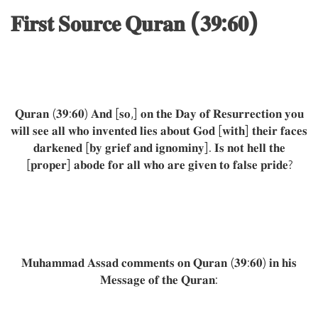
𝐅𝐢𝐫𝐬𝐭 𝐒𝐨𝐮𝐫𝐜𝐞 𝐐𝐮𝐫𝐚𝐧 (𝟑𝟗:𝟔𝟎)
𝐐𝐮𝐫𝐚𝐧 (𝟑𝟗:𝟔𝟎) 𝐀𝐧𝐝 [𝐬𝐨,] 𝐨𝐧 𝐭𝐡𝐞 𝐃𝐚𝐲 𝐨𝐟 𝐑𝐞𝐬𝐮𝐫𝐫𝐞𝐜𝐭𝐢𝐨𝐧 𝐲𝐨𝐮
𝐰𝐢𝐥𝐥 𝐬𝐞𝐞 𝐚𝐥𝐥 𝐰𝐡𝐨 𝐢𝐧𝐯𝐞𝐧𝐭𝐞𝐝 𝐥𝐢𝐞𝐬 𝐚𝐛𝐨𝐮𝐭 𝐆𝐨𝐝 [𝐰𝐢𝐭𝐡] 𝐭𝐡𝐞𝐢𝐫 𝐟𝐚𝐜𝐞𝐬
𝐝𝐚𝐫𝐤𝐞𝐧𝐞𝐝 [𝐛𝐲 𝐠𝐫𝐢𝐞𝐟 𝐚𝐧𝐝 𝐢𝐠𝐧𝐨𝐦𝐢𝐧𝐲]. 𝐈𝐬 𝐧𝐨𝐭 𝐡𝐞𝐥𝐥 𝐭𝐡𝐞
[𝐩𝐫𝐨𝐩𝐞𝐫] 𝐚𝐛𝐨𝐝𝐞 𝐟𝐨𝐫 𝐚𝐥𝐥 𝐰𝐡𝐨 𝐚𝐫𝐞 𝐠𝐢𝐯𝐞𝐧 𝐭𝐨 𝐟𝐚𝐥𝐬𝐞 𝐩𝐫𝐢𝐝𝐞?
𝐌𝐮𝐡𝐚𝐦𝐦𝐚𝐝 𝐀𝐬𝐬𝐚𝐝 𝐜𝐨𝐦𝐦𝐞𝐧𝐭𝐬 𝐨𝐧 𝐐𝐮𝐫𝐚𝐧 (𝟑𝟗:𝟔𝟎) 𝐢𝐧 𝐡𝐢𝐬
𝐌𝐞𝐬𝐬𝐚𝐠𝐞 𝐨𝐟 𝐭𝐡𝐞 𝐐𝐮𝐫𝐚𝐧: