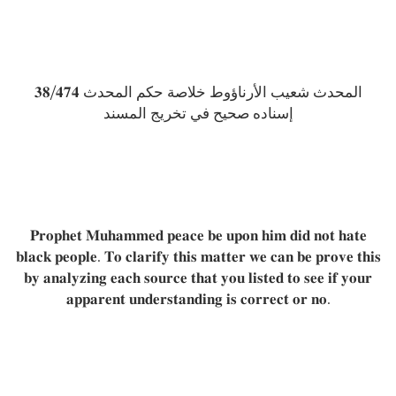
𝟑𝟖/𝟒𝟕𝟒 المحدث شعيب الأرناؤوط خلاصة حكم المحدث
إسناده صحيح في تخريج المسند
𝐏𝐫𝐨𝐩𝐡𝐞𝐭 𝐌𝐮𝐡𝐚𝐦𝐦𝐞𝐝 𝐩𝐞𝐚𝐜𝐞 𝐛𝐞 𝐮𝐩𝐨𝐧 𝐡𝐢𝐦 𝐝𝐢𝐝 𝐧𝐨𝐭 𝐡𝐚𝐭𝐞
𝐛𝐥𝐚𝐜𝐤 𝐩𝐞𝐨𝐩𝐥𝐞. 𝐓𝐨 𝐜𝐥𝐚𝐫𝐢𝐟𝐲 𝐭𝐡𝐢𝐬 𝐦𝐚𝐭𝐭𝐞𝐫 𝐰𝐞 𝐜𝐚𝐧 𝐛𝐞 𝐩𝐫𝐨𝐯𝐞 𝐭𝐡𝐢𝐬
𝐛𝐲 𝐚𝐧𝐚𝐥𝐲𝐳𝐢𝐧𝐠 𝐞𝐚𝐜𝐡 𝐬𝐨𝐮𝐫𝐜𝐞 𝐭𝐡𝐚𝐭 𝐲𝐨𝐮 𝐥𝐢𝐬𝐭𝐞𝐝 𝐭𝐨 𝐬𝐞𝐞 𝐢𝐟 𝐲𝐨𝐮𝐫
𝐚𝐩𝐩𝐚𝐫𝐞𝐧𝐭 𝐮𝐧𝐝𝐞𝐫𝐬𝐭𝐚𝐧𝐝𝐢𝐧𝐠 𝐢𝐬 𝐜𝐨𝐫𝐫𝐞𝐜𝐭 𝐨𝐫 𝐧𝐨.