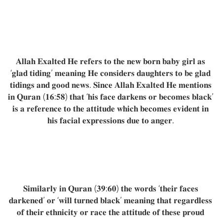
𝐀𝐥𝐥𝐚𝐡 𝐄𝐱𝐚𝐥𝐭𝐞𝐝 𝐇𝐞 𝐫𝐞𝐟𝐞𝐫𝐬 𝐭𝐨 𝐭𝐡𝐞 𝐧𝐞𝐰 𝐛𝐨𝐫𝐧 𝐛𝐚𝐛𝐲 𝐠𝐢𝐫𝐥 𝐚𝐬
‘𝐠𝐥𝐚𝐝 𝐭𝐢𝐝𝐢𝐧𝐠’ 𝐦𝐞𝐚𝐧𝐢𝐧𝐠 𝐇𝐞 𝐜𝐨𝐧𝐬𝐢𝐝𝐞𝐫𝐬 𝐝𝐚𝐮𝐠𝐡𝐭𝐞𝐫𝐬 𝐭𝐨 𝐛𝐞 𝐠𝐥𝐚𝐝
𝐭𝐢𝐝𝐢𝐧𝐠𝐬 𝐚𝐧𝐝 𝐠𝐨𝐨𝐝 𝐧𝐞𝐰𝐬. 𝐒𝐢𝐧𝐜𝐞 𝐀𝐥𝐥𝐚𝐡 𝐄𝐱𝐚𝐥𝐭𝐞𝐝 𝐇𝐞 𝐦𝐞𝐧𝐭𝐢𝐨𝐧𝐬
𝐢𝐧 𝐐𝐮𝐫𝐚𝐧 (𝟏𝟔:𝟓𝟖) 𝐭𝐡𝐚𝐭 ‘𝐡𝐢𝐬 𝐟𝐚𝐜𝐞 𝐝𝐚𝐫𝐤𝐞𝐧𝐬 𝐨𝐫 𝐛𝐞𝐜𝐨𝐦𝐞𝐬 𝐛𝐥𝐚𝐜𝐤’
𝐢𝐬 𝐚 𝐫𝐞𝐟𝐞𝐫𝐞𝐧𝐜𝐞 𝐭𝐨 𝐭𝐡𝐞 𝐚𝐭𝐭𝐢𝐭𝐮𝐝𝐞 𝐰𝐡𝐢𝐜𝐡 𝐛𝐞𝐜𝐨𝐦𝐞𝐬 𝐞𝐯𝐢𝐝𝐞𝐧𝐭 𝐢𝐧
𝐡𝐢𝐬 𝐟𝐚𝐜𝐢𝐚𝐥 𝐞𝐱𝐩𝐫𝐞𝐬𝐬𝐢𝐨𝐧𝐬 𝐝𝐮𝐞 𝐭𝐨 𝐚𝐧𝐠𝐞𝐫.
𝐒𝐢𝐦𝐢𝐥𝐚𝐫𝐥𝐲 𝐢𝐧 𝐐𝐮𝐫𝐚𝐧 (𝟑𝟗:𝟔𝟎) 𝐭𝐡𝐞 𝐰𝐨𝐫𝐝𝐬 ‘𝐭𝐡𝐞𝐢𝐫 𝐟𝐚𝐜𝐞𝐬
𝐝𝐚𝐫𝐤𝐞𝐧𝐞𝐝’ 𝐨𝐫 ‘𝐰𝐢𝐥𝐥 𝐭𝐮𝐫𝐧𝐞𝐝 𝐛𝐥𝐚𝐜𝐤’ 𝐦𝐞𝐚𝐧𝐢𝐧𝐠 𝐭𝐡𝐚𝐭 𝐫𝐞𝐠𝐚𝐫𝐝𝐥𝐞𝐬𝐬
𝐨𝐟 𝐭𝐡𝐞𝐢𝐫 𝐞𝐭𝐡𝐧𝐢𝐜𝐢𝐭𝐲 𝐨𝐫 𝐫𝐚𝐜𝐞 𝐭𝐡𝐞 𝐚𝐭𝐭𝐢𝐭𝐮𝐝𝐞 𝐨𝐟 𝐭𝐡𝐞𝐬𝐞 𝐩𝐫𝐨𝐮𝐝