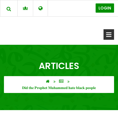
LOGIN
ARTICLES
𝐃𝐢𝐝 𝐭𝐡𝐞 𝐏𝐫𝐨𝐩𝐡𝐞𝐭 𝐌𝐮𝐡𝐚𝐦𝐦𝐞𝐝 𝐡𝐚𝐭𝐞 𝐛𝐥𝐚𝐜𝐤 𝐩𝐞𝐨𝐩𝐥𝐞