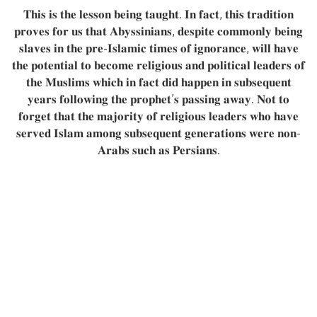
𝐓𝐡𝐢𝐬 𝐢𝐬 𝐭𝐡𝐞 𝐥𝐞𝐬𝐬𝐨𝐧 𝐛𝐞𝐢𝐧𝐠 𝐭𝐚𝐮𝐠𝐡𝐭. 𝐈𝐧 𝐟𝐚𝐜𝐭, 𝐭𝐡𝐢𝐬 𝐭𝐫𝐚𝐝𝐢𝐭𝐢𝐨𝐧
𝐩𝐫𝐨𝐯𝐞𝐬 𝐟𝐨𝐫 𝐮𝐬 𝐭𝐡𝐚𝐭 𝐀𝐛𝐲𝐬𝐬𝐢𝐧𝐢𝐚𝐧𝐬, 𝐝𝐞𝐬𝐩𝐢𝐭𝐞 𝐜𝐨𝐦𝐦𝐨𝐧𝐥𝐲 𝐛𝐞𝐢𝐧𝐠
𝐬𝐥𝐚𝐯𝐞𝐬 𝐢𝐧 𝐭𝐡𝐞 𝐩𝐫𝐞-𝐈𝐬𝐥𝐚𝐦𝐢𝐜 𝐭𝐢𝐦𝐞𝐬 𝐨𝐟 𝐢𝐠𝐧𝐨𝐫𝐚𝐧𝐜𝐞, 𝐰𝐢𝐥𝐥 𝐡𝐚𝐯𝐞
𝐭𝐡𝐞 𝐩𝐨𝐭𝐞𝐧𝐭𝐢𝐚𝐥 𝐭𝐨 𝐛𝐞𝐜𝐨𝐦𝐞 𝐫𝐞𝐥𝐢𝐠𝐢𝐨𝐮𝐬 𝐚𝐧𝐝 𝐩𝐨𝐥𝐢𝐭𝐢𝐜𝐚𝐥 𝐥𝐞𝐚𝐝𝐞𝐫𝐬 𝐨𝐟
𝐭𝐡𝐞 𝐌𝐮𝐬𝐥𝐢𝐦𝐬 𝐰𝐡𝐢𝐜𝐡 𝐢𝐧 𝐟𝐚𝐜𝐭 𝐝𝐢𝐝 𝐡𝐚𝐩𝐩𝐞𝐧 𝐢𝐧 𝐬𝐮𝐛𝐬𝐞𝐪𝐮𝐞𝐧𝐭
𝐲𝐞𝐚𝐫𝐬 𝐟𝐨𝐥𝐥𝐨𝐰𝐢𝐧𝐠 𝐭𝐡𝐞 𝐩𝐫𝐨𝐩𝐡𝐞𝐭’𝐬 𝐩𝐚𝐬𝐬𝐢𝐧𝐠 𝐚𝐰𝐚𝐲. 𝐍𝐨𝐭 𝐭𝐨
𝐟𝐨𝐫𝐠𝐞𝐭 𝐭𝐡𝐚𝐭 𝐭𝐡𝐞 𝐦𝐚𝐣𝐨𝐫𝐢𝐭𝐲 𝐨𝐟 𝐫𝐞𝐥𝐢𝐠𝐢𝐨𝐮𝐬 𝐥𝐞𝐚𝐝𝐞𝐫𝐬 𝐰𝐡𝐨 𝐡𝐚𝐯𝐞
𝐬𝐞𝐫𝐯𝐞𝐝 𝐈𝐬𝐥𝐚𝐦 𝐚𝐦𝐨𝐧𝐠 𝐬𝐮𝐛𝐬𝐞𝐪𝐮𝐞𝐧𝐭 𝐠𝐞𝐧𝐞𝐫𝐚𝐭𝐢𝐨𝐧𝐬 𝐰𝐞𝐫𝐞 𝐧𝐨𝐧-
𝐀𝐫𝐚𝐛𝐬 𝐬𝐮𝐜𝐡 𝐚𝐬 𝐏𝐞𝐫𝐬𝐢𝐚𝐧𝐬.