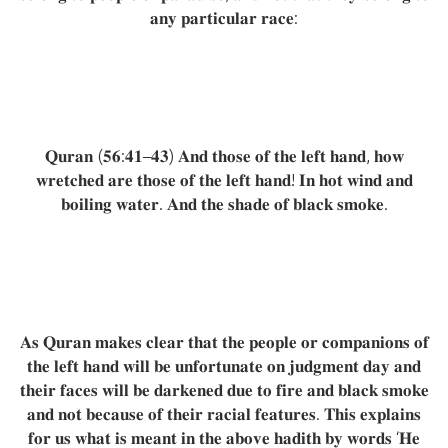
𝐚𝐧𝐲 𝐩𝐚𝐫𝐭𝐢𝐜𝐮𝐥𝐚𝐫 𝐫𝐚𝐜𝐞:
𝐐𝐮𝐫𝐚𝐧 (𝟓𝟔:𝟒𝟏–𝟒𝟑) 𝐀𝐧𝐝 𝐭𝐡𝐨𝐬𝐞 𝐨𝐟 𝐭𝐡𝐞 𝐥𝐞𝐟𝐭 𝐡𝐚𝐧𝐝, 𝐡𝐨𝐰
𝐰𝐫𝐞𝐭𝐜𝐡𝐞𝐝 𝐚𝐫𝐞 𝐭𝐡𝐨𝐬𝐞 𝐨𝐟 𝐭𝐡𝐞 𝐥𝐞𝐟𝐭 𝐡𝐚𝐧𝐝! 𝐈𝐧 𝐡𝐨𝐭 𝐰𝐢𝐧𝐝 𝐚𝐧𝐝
𝐛𝐨𝐢𝐥𝐢𝐧𝐠 𝐰𝐚𝐭𝐞𝐫. 𝐀𝐧𝐝 𝐭𝐡𝐞 𝐬𝐡𝐚𝐝𝐞 𝐨𝐟 𝐛𝐥𝐚𝐜𝐤 𝐬𝐦𝐨𝐤𝐞.
𝐀𝐬 𝐐𝐮𝐫𝐚𝐧 𝐦𝐚𝐤𝐞𝐬 𝐜𝐥𝐞𝐚𝐫 𝐭𝐡𝐚𝐭 𝐭𝐡𝐞 𝐩𝐞𝐨𝐩𝐥𝐞 𝐨𝐫 𝐜𝐨𝐦𝐩𝐚𝐧𝐢𝐨𝐧𝐬 𝐨𝐟
𝐭𝐡𝐞 𝐥𝐞𝐟𝐭 𝐡𝐚𝐧𝐝 𝐰𝐢𝐥𝐥 𝐛𝐞 𝐮𝐧𝐟𝐨𝐫𝐭𝐮𝐧𝐚𝐭𝐞 𝐨𝐧 𝐣𝐮𝐝𝐠𝐦𝐞𝐧𝐭 𝐝𝐚𝐲 𝐚𝐧𝐝
𝐭𝐡𝐞𝐢𝐫 𝐟𝐚𝐜𝐞𝐬 𝐰𝐢𝐥𝐥 𝐛𝐞 𝐝𝐚𝐫𝐤𝐞𝐧𝐞𝐝 𝐝𝐮𝐞 𝐭𝐨 𝐟𝐢𝐫𝐞 𝐚𝐧𝐝 𝐛𝐥𝐚𝐜𝐤 𝐬𝐦𝐨𝐤𝐞
𝐚𝐧𝐝 𝐧𝐨𝐭 𝐛𝐞𝐜𝐚𝐮𝐬𝐞 𝐨𝐟 𝐭𝐡𝐞𝐢𝐫 𝐫𝐚𝐜𝐢𝐚𝐥 𝐟𝐞𝐚𝐭𝐮𝐫𝐞𝐬. 𝐓𝐡𝐢𝐬 𝐞𝐱𝐩𝐥𝐚𝐢𝐧𝐬
𝐟𝐨𝐫 𝐮𝐬 𝐰𝐡𝐚𝐭 𝐢𝐬 𝐦𝐞𝐚𝐧𝐭 𝐢𝐧 𝐭𝐡𝐞 𝐚𝐛𝐨𝐯𝐞 𝐡𝐚𝐝𝐢𝐭𝐡 𝐛𝐲 𝐰𝐨𝐫𝐝𝐬 ‘𝐇𝐞