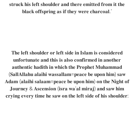
𝐬𝐭𝐫𝐮𝐜𝐤 𝐡𝐢𝐬 𝐥𝐞𝐟𝐭 𝐬𝐡𝐨𝐮𝐥𝐝𝐞𝐫 𝐚𝐧𝐝 𝐭𝐡𝐞𝐫𝐞 𝐞𝐦𝐢𝐭𝐭𝐞𝐝 𝐟𝐫𝐨𝐦 𝐢𝐭 𝐭𝐡𝐞
𝐛𝐥𝐚𝐜𝐤 𝐨𝐟𝐟𝐬𝐩𝐫𝐢𝐧𝐠 𝐚𝐬 𝐢𝐟 𝐭𝐡𝐞𝐲 𝐰𝐞𝐫𝐞 𝐜𝐡𝐚𝐫𝐜𝐨𝐚𝐥.’
𝐓𝐡𝐞 𝐥𝐞𝐟𝐭 𝐬𝐡𝐨𝐮𝐥𝐝𝐞𝐫 𝐨𝐫 𝐥𝐞𝐟𝐭 𝐬𝐢𝐝𝐞 𝐢𝐧 𝐈𝐬𝐥𝐚𝐦 𝐢𝐬 𝐜𝐨𝐧𝐬𝐢𝐝𝐞𝐫𝐞𝐝
𝐮𝐧𝐟𝐨𝐫𝐭𝐮𝐧𝐚𝐭𝐞 𝐚𝐧𝐝 𝐭𝐡𝐢𝐬 𝐢𝐬 𝐚𝐥𝐬𝐨 𝐜𝐨𝐧𝐟𝐢𝐫𝐦𝐞𝐝 𝐢𝐧 𝐚𝐧𝐨𝐭𝐡𝐞𝐫
𝐚𝐮𝐭𝐡𝐞𝐧𝐭𝐢𝐜 𝐡𝐚𝐝𝐢𝐭𝐡 𝐢𝐧 𝐰𝐡𝐢𝐜𝐡 𝐭𝐡𝐞 𝐏𝐫𝐨𝐩𝐡𝐞𝐭 𝐌𝐮𝐡𝐚𝐦𝐦𝐚𝐝
(𝐒𝐚𝐥𝐥𝐀𝐥𝐥𝐚𝐡𝐮 𝐚𝐥𝐚𝐢𝐡𝐢 𝐰𝐚𝐬𝐬𝐚𝐥𝐥𝐚𝐦=𝐩𝐞𝐚𝐜𝐞 𝐛𝐞 𝐮𝐩𝐨𝐧 𝐡𝐢𝐦) 𝐬𝐚𝐰
𝐀𝐝𝐚𝐦 (𝐚𝐥𝐚𝐢𝐡𝐢 𝐬𝐚𝐥𝐚𝐚𝐦=𝐩𝐞𝐚𝐜𝐞 𝐛𝐞 𝐮𝐩𝐨𝐧 𝐡𝐢𝐦) 𝐨𝐧 𝐭𝐡𝐞 𝐍𝐢𝐠𝐡𝐭 𝐨𝐟
𝐉𝐨𝐮𝐫𝐧𝐞𝐲 & 𝐀𝐬𝐜𝐞𝐧𝐬𝐢𝐨𝐧 (𝐢𝐬𝐫𝐚 𝐰𝐚’𝐚𝐥 𝐦𝐢𝐫𝐚𝐣) 𝐚𝐧𝐝 𝐬𝐚𝐰 𝐡𝐢𝐦
𝐜𝐫𝐲𝐢𝐧𝐠 𝐞𝐯𝐞𝐫𝐲 𝐭𝐢𝐦𝐞 𝐡𝐞 𝐬𝐚𝐰 𝐨𝐧 𝐭𝐡𝐞 𝐥𝐞𝐟𝐭 𝐬𝐢𝐝𝐞 𝐨𝐟 𝐡𝐢𝐬 𝐬𝐡𝐨𝐮𝐥𝐝𝐞𝐫: