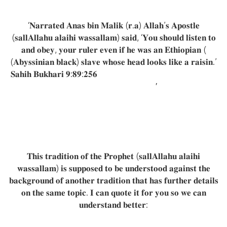
‘𝐍𝐚𝐫𝐫𝐚𝐭𝐞𝐝 𝐀𝐧𝐚𝐬 𝐛𝐢𝐧 𝐌𝐚𝐥𝐢𝐤 (𝐫.𝐚) 𝐀𝐥𝐥𝐚𝐡’𝐬 𝐀𝐩𝐨𝐬𝐭𝐥𝐞
(𝐬𝐚𝐥𝐥𝐀𝐥𝐥𝐚𝐡𝐮 𝐚𝐥𝐚𝐢𝐡𝐢 𝐰𝐚𝐬𝐬𝐚𝐥𝐥𝐚𝐦) 𝐬𝐚𝐢𝐝, ‘𝐘𝐨𝐮 𝐬𝐡𝐨𝐮𝐥𝐝 𝐥𝐢𝐬𝐭𝐞𝐧 𝐭𝐨
𝐚𝐧𝐝 𝐨𝐛𝐞𝐲, 𝐲𝐨𝐮𝐫 𝐫𝐮𝐥𝐞𝐫 𝐞𝐯𝐞𝐧 𝐢𝐟 𝐡𝐞 𝐰𝐚𝐬 𝐚𝐧 𝐄𝐭𝐡𝐢𝐨𝐩𝐢𝐚𝐧 (
(𝐀𝐛𝐲𝐬𝐬𝐢𝐧𝐢𝐚𝐧 𝐛𝐥𝐚𝐜𝐤) 𝐬𝐥𝐚𝐯𝐞 𝐰𝐡𝐨𝐬𝐞 𝐡𝐞𝐚𝐝 𝐥𝐨𝐨𝐤𝐬 𝐥𝐢𝐤𝐞 𝐚 𝐫𝐚𝐢𝐬𝐢𝐧.’
𝐒𝐚𝐡𝐢𝐡 𝐁𝐮𝐤𝐡𝐚𝐫𝐢 𝟗:𝟖𝟗:𝟐𝟓𝟔
𝐒𝐚𝐡𝐢𝐡 𝐚𝐥-𝐁𝐮𝐤𝐡𝐚𝐫𝐢 𝐁𝐨𝐨𝐤 𝐍𝐮𝐦𝐛𝐞𝐫
𝟖𝟗 𝐇𝐚𝐝𝐢𝐭𝐡 𝐍𝐮𝐦𝐛𝐞𝐫 𝟐𝟓𝟔
′
𝐓𝐡𝐢𝐬 𝐭𝐫𝐚𝐝𝐢𝐭𝐢𝐨𝐧 𝐨𝐟 𝐭𝐡𝐞 𝐏𝐫𝐨𝐩𝐡𝐞𝐭 (𝐬𝐚𝐥𝐥𝐀𝐥𝐥𝐚𝐡𝐮 𝐚𝐥𝐚𝐢𝐡𝐢
𝐰𝐚𝐬𝐬𝐚𝐥𝐥𝐚𝐦) 𝐢𝐬 𝐬𝐮𝐩𝐩𝐨𝐬𝐞𝐝 𝐭𝐨 𝐛𝐞 𝐮𝐧𝐝𝐞𝐫𝐬𝐭𝐨𝐨𝐝 𝐚𝐠𝐚𝐢𝐧𝐬𝐭 𝐭𝐡𝐞
𝐛𝐚𝐜𝐤𝐠𝐫𝐨𝐮𝐧𝐝 𝐨𝐟 𝐚𝐧𝐨𝐭𝐡𝐞𝐫 𝐭𝐫𝐚𝐝𝐢𝐭𝐢𝐨𝐧 𝐭𝐡𝐚𝐭 𝐡𝐚𝐬 𝐟𝐮𝐫𝐭𝐡𝐞𝐫 𝐝𝐞𝐭𝐚𝐢𝐥𝐬
𝐨𝐧 𝐭𝐡𝐞 𝐬𝐚𝐦𝐞 𝐭𝐨𝐩𝐢𝐜. 𝐈 𝐜𝐚𝐧 𝐪𝐮𝐨𝐭𝐞 𝐢𝐭 𝐟𝐨𝐫 𝐲𝐨𝐮 𝐬𝐨 𝐰𝐞 𝐜𝐚𝐧
𝐮𝐧𝐝𝐞𝐫𝐬𝐭𝐚𝐧𝐝 𝐛𝐞𝐭𝐭𝐞𝐫: