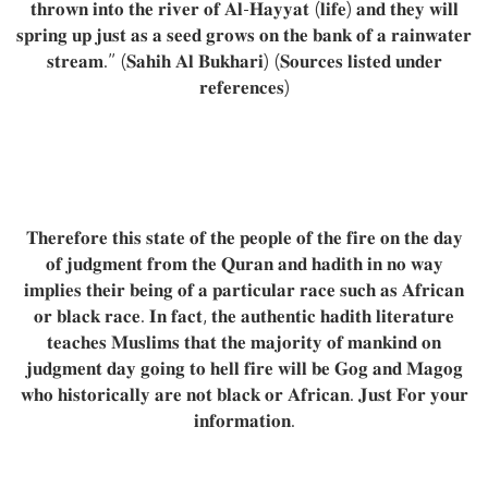
𝐭𝐡𝐫𝐨𝐰𝐧 𝐢𝐧𝐭𝐨 𝐭𝐡𝐞 𝐫𝐢𝐯𝐞𝐫 𝐨𝐟 𝐀𝐥-𝐇𝐚𝐲𝐲𝐚𝐭 (𝐥𝐢𝐟𝐞) 𝐚𝐧𝐝 𝐭𝐡𝐞𝐲 𝐰𝐢𝐥𝐥
𝐬𝐩𝐫𝐢𝐧𝐠 𝐮𝐩 𝐣𝐮𝐬𝐭 𝐚𝐬 𝐚 𝐬𝐞𝐞𝐝 𝐠𝐫𝐨𝐰𝐬 𝐨𝐧 𝐭𝐡𝐞 𝐛𝐚𝐧𝐤 𝐨𝐟 𝐚 𝐫𝐚𝐢𝐧𝐰𝐚𝐭𝐞𝐫
𝐬𝐭𝐫𝐞𝐚𝐦.” (𝐒𝐚𝐡𝐢𝐡 𝐀𝐥 𝐁𝐮𝐤𝐡𝐚𝐫𝐢) (𝐒𝐨𝐮𝐫𝐜𝐞𝐬 𝐥𝐢𝐬𝐭𝐞𝐝 𝐮𝐧𝐝𝐞𝐫
𝐫𝐞𝐟𝐞𝐫𝐞𝐧𝐜𝐞𝐬)
𝐓𝐡𝐞𝐫𝐞𝐟𝐨𝐫𝐞 𝐭𝐡𝐢𝐬 𝐬𝐭𝐚𝐭𝐞 𝐨𝐟 𝐭𝐡𝐞 𝐩𝐞𝐨𝐩𝐥𝐞 𝐨𝐟 𝐭𝐡𝐞 𝐟𝐢𝐫𝐞 𝐨𝐧 𝐭𝐡𝐞 𝐝𝐚𝐲
𝐨𝐟 𝐣𝐮𝐝𝐠𝐦𝐞𝐧𝐭 𝐟𝐫𝐨𝐦 𝐭𝐡𝐞 𝐐𝐮𝐫𝐚𝐧 𝐚𝐧𝐝 𝐡𝐚𝐝𝐢𝐭𝐡 𝐢𝐧 𝐧𝐨 𝐰𝐚𝐲
𝐢𝐦𝐩𝐥𝐢𝐞𝐬 𝐭𝐡𝐞𝐢𝐫 𝐛𝐞𝐢𝐧𝐠 𝐨𝐟 𝐚 𝐩𝐚𝐫𝐭𝐢𝐜𝐮𝐥𝐚𝐫 𝐫𝐚𝐜𝐞 𝐬𝐮𝐜𝐡 𝐚𝐬 𝐀𝐟𝐫𝐢𝐜𝐚𝐧
𝐨𝐫 𝐛𝐥𝐚𝐜𝐤 𝐫𝐚𝐜𝐞. 𝐈𝐧 𝐟𝐚𝐜𝐭, 𝐭𝐡𝐞 𝐚𝐮𝐭𝐡𝐞𝐧𝐭𝐢𝐜 𝐡𝐚𝐝𝐢𝐭𝐡 𝐥𝐢𝐭𝐞𝐫𝐚𝐭𝐮𝐫𝐞
𝐭𝐞𝐚𝐜𝐡𝐞𝐬 𝐌𝐮𝐬𝐥𝐢𝐦𝐬 𝐭𝐡𝐚𝐭 𝐭𝐡𝐞 𝐦𝐚𝐣𝐨𝐫𝐢𝐭𝐲 𝐨𝐟 𝐦𝐚𝐧𝐤𝐢𝐧𝐝 𝐨𝐧
𝐣𝐮𝐝𝐠𝐦𝐞𝐧𝐭 𝐝𝐚𝐲 𝐠𝐨𝐢𝐧𝐠 𝐭𝐨 𝐡𝐞𝐥𝐥 𝐟𝐢𝐫𝐞 𝐰𝐢𝐥𝐥 𝐛𝐞 𝐆𝐨𝐠 𝐚𝐧𝐝 𝐌𝐚𝐠𝐨𝐠
𝐰𝐡𝐨 𝐡𝐢𝐬𝐭𝐨𝐫𝐢𝐜𝐚𝐥𝐥𝐲 𝐚𝐫𝐞 𝐧𝐨𝐭 𝐛𝐥𝐚𝐜𝐤 𝐨𝐫 𝐀𝐟𝐫𝐢𝐜𝐚𝐧. 𝐉𝐮𝐬𝐭 𝐅𝐨𝐫 𝐲𝐨𝐮𝐫
𝐢𝐧𝐟𝐨𝐫𝐦𝐚𝐭𝐢𝐨𝐧.