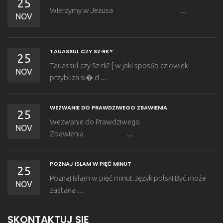
25
Wierzymy w Jezusa ...
NOV
TAUASSUL CZY SZ·RK?
25
Tauassul czy Sz·rk? [ w jaki spos6b cziowiek
NOV
przybliza si� d ...
WEZWANIE DO PRAWDZIWEGO ZBAWIENIA
25
Wezwanie do Prawdziwego
NOV
Zbawienia ...
POZNAJ ISLAM W PIĘĆ MINUT
25
Poznaj islam w pięć minut Język polski Być może
NOV
zastana ...
SKONTAKTUJ SIĘ