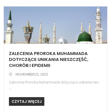
ZALECENIA PROROKA MUHAMMADA
DOTYCZĄCE UNIKANIA NIESZCZĘŚĆ,
CHORÓB I EPIDEMII
NOVEMBER25, 2025
Zalecenia Proroka Muhammada dotyczące unikania nies
...
CZYTAJ WIĘCEJ