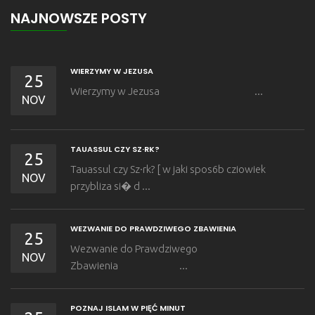
NAJNOWSZE POSTY
WIERZYMY W JEZUSA
25
Wierzymy w Jezusa ...
NOV
TAUASSUL CZY SZ·RK?
25
Tauassul czy Sz·rk? [ w jaki spos6b cziowiek
NOV
przybliza si� d ...
WEZWANIE DO PRAWDZIWEGO ZBAWIENIA
25
Wezwanie do Prawdziwego
NOV
Zbawienia ...
POZNAJ ISLAM W PIĘĆ MINUT