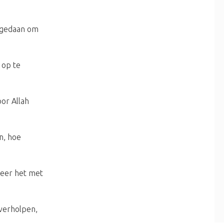
p gedaan om
 op te
oor Allah
n, hoe
neer het met
verholpen,