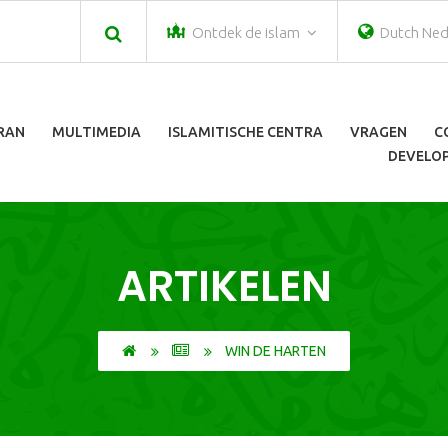
Ontdek de islam
Dutch Ned
ORAN
MULTIMEDIA
ISLAMITISCHE CENTRA
VRAGEN
C
DEVELOP
ARTIKELEN
WIN DE HARTEN