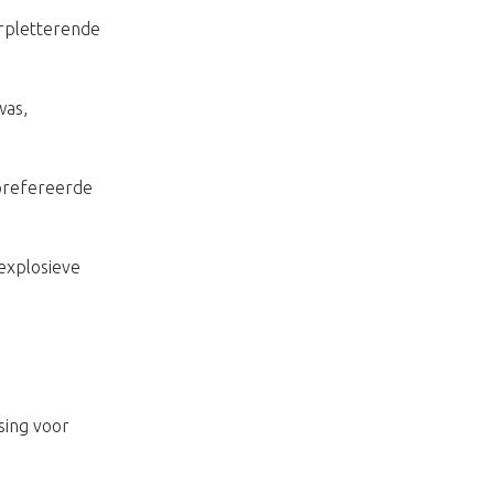
erpletterende
was,
 prefereerde
 explosieve
sing voor