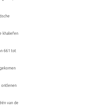
tische
e khaliefen
an 661 tot
rtgekomen
 ontlenen
één van de