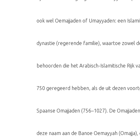
ook wel Oemajjaden of Umayyaden: een Islami
dynastie (regerende familie), waartoe zowel d
behoorden die het Arabisch-Islamitische Rijk v
750 geregeerd hebben, als de uit dezen voo
Spaanse Omajjaden (756–1027). De Omajjaden
deze naam aan de Banoe Oemayyah (Omajja), 