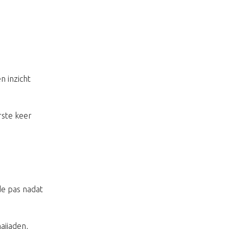
n inzicht
rste keer
rde pas nadat
ajjaden,