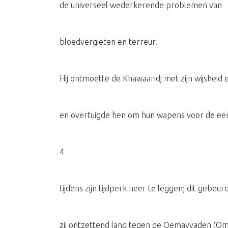
de universeel wederkerende problemen van
bloedvergieten en terreur.
Hij ontmoette de Khawaaridj met zijn wijsheid e
en overtuigde hen om hun wapens voor de ee
4
tijdens zijn tijdperk neer te leggen; dit gebeu
zij ontzettend lang tegen de Oemayyaden (Om