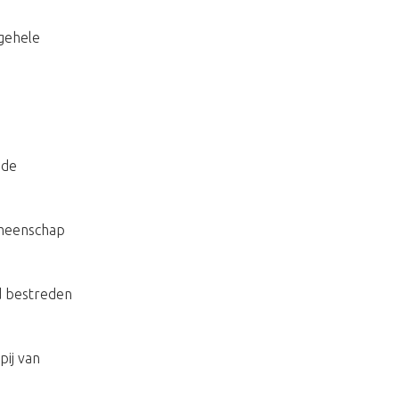
 gehele
ide
emeenschap
d bestreden
ij van