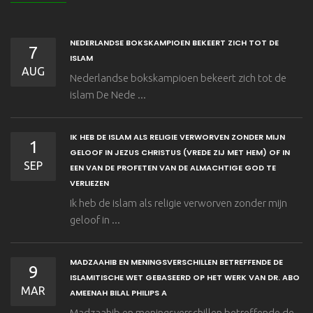
NEDERLANDSE BOKSKAMPIOEN BEKEERT ZICH TOT DE
7
ISLAM
AUG
Nederlandse bokskampioen bekeert zich tot de
islam De Nede ...
IK HEB DE ISLAM ALS RELIGIE VERWORVEN ZONDER MIJN
1
GELOOF IN JEZUS CHRISTUS (VREDE ZIJ MET HEM) OF IN
SEP
EEN VAN DE PROFETEN VAN DE ALMACHTIGE GOD TE
VERLIEZEN
Ik heb de islam als religie verworven zonder mijn
geloof in ...
MADZAAHIB EN MENINGSVERSCHILLEN BETREFFENDE DE
9
ISLAMITISCHE WET GEBASEERD OP HET WERK VAN DR. ABO
MAR
AMEENAH BILAL PHILIPS A
Madzaahib en meningsverschillen betreffende de