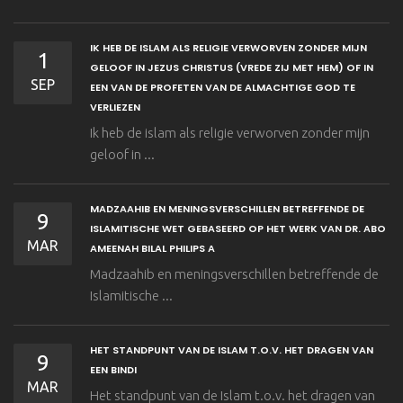
IK HEB DE ISLAM ALS RELIGIE VERWORVEN ZONDER MIJN
1
GELOOF IN JEZUS CHRISTUS (VREDE ZIJ MET HEM) OF IN
SEP
EEN VAN DE PROFETEN VAN DE ALMACHTIGE GOD TE
VERLIEZEN
Ik heb de islam als religie verworven zonder mijn
geloof in ...
MADZAAHIB EN MENINGSVERSCHILLEN BETREFFENDE DE
9
ISLAMITISCHE WET GEBASEERD OP HET WERK VAN DR. ABO
MAR
AMEENAH BILAL PHILIPS A
Madzaahib en meningsverschillen betreffende de
Islamitische ...
HET STANDPUNT VAN DE ISLAM T.O.V. HET DRAGEN VAN
9
EEN BINDI
MAR
Het standpunt van de Islam t.o.v. het dragen van