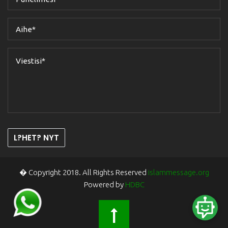
L?HET? NYT
� Copyright 2018. All Rights Reserved
islammessage.org
Powered by
HDBC