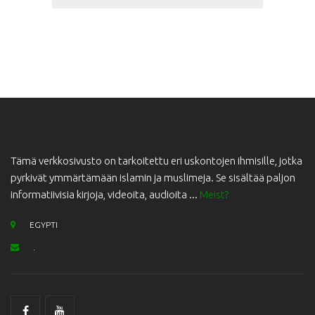
Tämä verkkosivusto on tarkoitettu eri uskontojen ihmisille, jotka
pyrkivät ymmärtämään islamin ja muslimeja. Se sisältää paljon
informatiivisia kirjoja, videoita, audioita ...
Meist?
EGYPTI
.