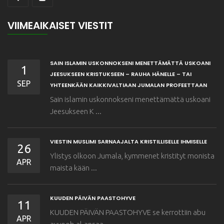
VIIMEAIKAISET VIESTIT
SAIN ISLAMIN USKONNOKSENI MENETTÄMÄTTÄ USKOANI
1
JEESUKSEEN KRISTUKSEEN – RAUHA HÄNELLE – TAI
SEP
YHTEENKÄÄN KAIKKIVALTIAAN JUMALAN PROFEETTAAN
Sain islamin uskonnokseni menettämättä uskoani
Jeesukseen K ...
VIESTIN MUSLIMI SARNAAJALTA KRISTILLISELLE IHMISELLE
26
Ylistys olkoon Jumala, kymmenet kristityt monista
APR
maista kään ...
KUUDEN PÄIVÄN PAASTOHYVE
11
KUUDEN PÄIVÄN PAASTOHYVE se kerrottiin abu
APR