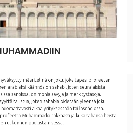
 MUHAMMADIIN
yväksytty määritelmä on joku, joka tapasi profeetan,
nen arabiaksi käännös on sahabi, joten seuralaisista
sissa sanoissa, on monia sävyjä ja merkitystasoja.
isyyttä tai istua, joten sahabia pidetään yleensä joku
 huomattavasti aikaa yrityksessään tai läsnäolossa.
at profeetta Muhammadia rakkaasti ja kuka tahansa heistä
uden uskonnon puolustamisessa.