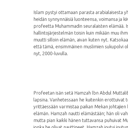
Islam pystyi ottamaan parasta arabialaisesta yht
heidän synnynnäisiä luonteensa, voimansa ja ki
profeetta Muhammadin seuralaisten elämää. Isla
hallintojärjestelmän toisin kuin mikään muu i
muutti silloin elämän, aivan kuten nyt. Katsok
että tämä, ensimmäinen muslimien sukupolvi oli 
nyt, 2000-luvulla.
Profeetan isän setä Hamzah lbn Abdul Muttali
lapsina. Vanhetessaan he kuitenkin erottuivat
yrittäessään varmistaa paikan Mekan johtajien
elämän. Hamzah nautti elämästään; hän oli vahva
mutta pian kaikki hänen tuttavansa puhuivat Mu
jonka he olivat nauttineet. Hamzah joutui jout