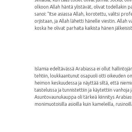
olkoon Allah häntä ylistävät, olivat todellakin pa
sanoi: "Itse asiassa Allah, korotettu, valitsi 
orjistaan, ja Allah lähetti hänelle viestin. Allah
koska he olivat parhaita kaikista hänen jälkeisist
Islamia edeltävässä Arabiassa ei ollut hallintojärj
tehtiin, loukkaantunut osapuoli otti oikeuden om
heimon keskuudessa ja näyttää siltä, ​​että niemi
taisteluissa ja tunnistettiin ja käytettiin vanhoja
Asuntovaunukauppa oli tärkeä kiinnitys Arabiassa
monimuotoisilla asioilla kuin kameleilla, rusinoil