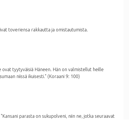
at toveriensa rakkautta ja omistautumista.
e ovat tyytyväisiä Häneen. Hän on valmistellut heille
asumaan niissä ikuisesti." (Koraani 9: 100)
Kansani parasta on sukupolveni, niin ne, jotka seuraavat