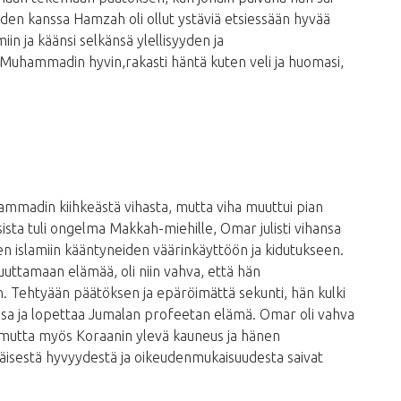
iden kanssa Hamzah oli ollut ystäviä etsiessään hyvää
in ja käänsi selkänsä ylellisyyden ja
uhammadin hyvin,rakasti häntä kuten veli ja huomasi,
ammadin kiihkeästä vihasta, mutta viha muuttui pian
ta tuli ongelma Makkah-miehille, Omar julisti vihansa
ien islamiin kääntyneiden väärinkäyttöön ja kidutukseen.
muuttamaan elämää, oli niin vahva, että hän
 Tehtyään päätöksen ja epäröimättä sekunti, hän kulki
a ja lopettaa Jumalan profeetan elämä. Omar oli vahva
n, mutta myös Koraanin ylevä kauneus ja hänen
sestä hyvyydestä ja oikeudenmukaisuudesta saivat