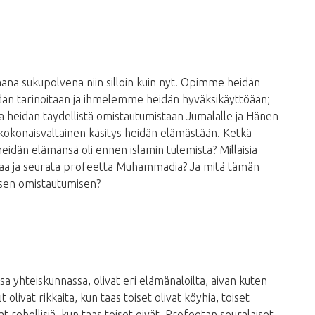
aana sukupolvena niin silloin kuin nyt. Opimme heidän
idän tarinoitaan ja ihmelemme heidän hyväksikäyttöään;
 heidän täydellistä omistautumistaan ​​Jumalalle ja Hänen
 kokonaisvaltainen käsitys heidän elämästään. Ketkä
eidän elämänsä oli ennen islamin tulemista? Millaisia ​​
astaa ja seurata profeetta Muhammadia? Ja mitä tämän
lisen omistautumisen?
sa yhteiskunnassa, olivat eri elämänaloilta, aivan kuten
olivat rikkaita, kun taas toiset olivat köyhiä, toiset
ivat rehellisiä, kun taas toiset eivät. Profeetan seuralaiset,