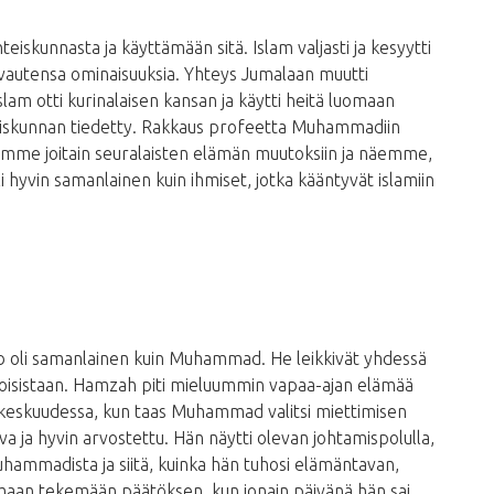
eiskunnasta ja käyttämään sitä. Islam valjasti ja kesyytti
ivautensa ominaisuuksia. Yhteys Jumalaan muutti
m otti kurinalaisen kansan ja käytti heitä luomaan
hmiskunnan tiedetty. Rakkaus profeetta Muhammadiin
aamme joitain seuralaisten elämän muutoksiin ja näemme,
hyvin samanlainen kuin ihmiset, jotka kääntyvät islamiin
b oli samanlainen kuin Muhammad. He leikkivät yhdessä
 toisistaan. Hamzah piti mieluummin vapaa-ajan elämää
 keskuudessa, kun taas Muhammad valitsi miettimisen
 ja hyvin arvostettu. Hän näytti olevan johtamispolulla,
hammadista ja siitä, kuinka hän tuhosi elämäntavan,
umaan tekemään päätöksen, kun jonain päivänä hän sai