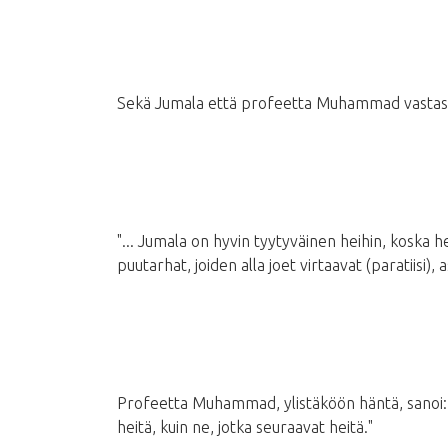
Sekä Jumala että profeetta Muhammad vastasiv
"... Jumala on hyvin tyytyväinen heihin, koska h
puutarhat, joiden alla joet virtaavat (paratiisi), 
Profeetta Muhammad, ylistäköön häntä, sanoi: "
heitä, kuin ne, jotka seuraavat heitä."