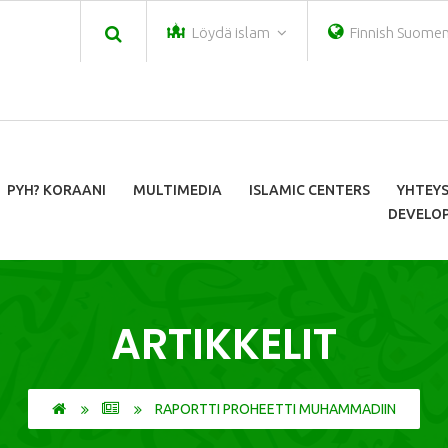
Löydä islam
Finnish Suomen 
PYH? KORAANI
MULTIMEDIA
ISLAMIC CENTERS
YHTEY
DEVELOP
ARTIKKELIT
RAPORTTI PROHEETTI MUHAMMADIIN