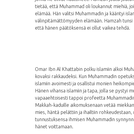
tietää, että Muhammad oli loukannut miehiä, jo
elämää. Hän valitsi Muhammadin ja kääntyi islami
välinpitämättömyyden elämään. Hamzah tunsi M
että hänen päätöksensä ei ollut vaikea tehdä.
Omar Ibn Al Khattabin polku islamiin alkoi Muh
kovaksi rakkaudeksi. Kun Muhammadin opetuksis
islamiin avoimesti ja osallistui monien heikomp
Hänen vihansa islamiin ja tapa, jolla se pystyi 
vapaaehtoisesti tappoi profeetta Muhammadin.
Makkah-kaduille aikomuksenaan vetää miekkans
mies, häntä pelättiin ja ihailtiin rohkeudestaa
tunnustuksensa ihmisen Muhammadin synnynnäi
hänet voittamaan.