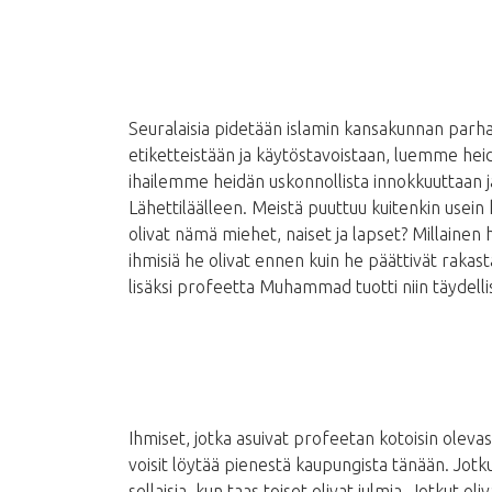
Seuralaisia ​​pidetään islamin kansakunnan parh
etiketteistään ja käytöstavoistaan, luemme he
ihailemme heidän uskonnollista innokkuuttaan ja
Lähettiläälleen. Meistä puuttuu kuitenkin usein
olivat nämä miehet, naiset ja lapset? Millainen h
ihmisiä he olivat ennen kuin he päättivät rak
lisäksi profeetta Muhammad tuotti niin täydel
Ihmiset, jotka asuivat profeetan kotoisin olevas
voisit löytää pienestä kaupungista tänään. Jotkut 
sellaisia, kun taas toiset olivat julmia. Jotkut ol