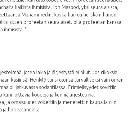
rhaita kaikista ihmisistä. Ibn Masood, yksi seuralaisista,
profeettaansa Muhammedin, koska hän oli hurskain hänen
 valitsi sitten profeetan seuralaiset. olla profeetan kanssa,
ä ihmisistä. "
estelmää, joten lakia ja järjestystä ei ollut. Jos rikoksia
aan käsiinsä. Henkilö tunsi olonsa turvalliseksi vain oman
maa oli jatkuvassa sodantilassa. Erimielisyydet sovittiin
 ja kunnioittavia koodeja ja kunniajärjestelmiä.
, ja omaisuudet voitettiin ja menetettiin kaupalla niin
la ja hopeatangolla.