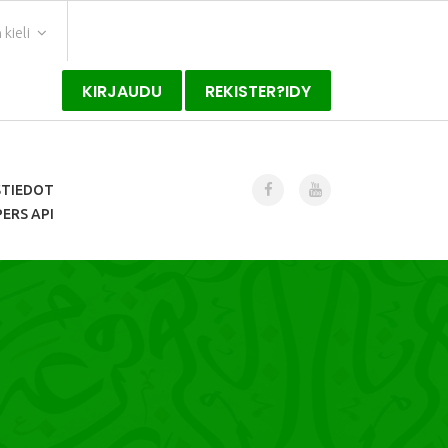
kieli
KIRJAUDU
REKISTER?IDY
STIEDOT
ERS API