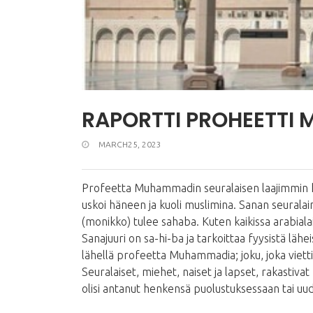
RAPORTTI PROHEETTI
MARCH25, 2023
Profeetta Muhammadin seuralaisen laajimmin h
uskoi häneen ja kuoli muslimina. Sanan seuralai
(monikko) tulee sahaba. Kuten kaikissa arabialai
Sanajuuri on sa-hi-ba ja tarkoittaa fyysistä lähe
lähellä profeetta Muhammadia; joku, joka vietti
Seuralaiset, miehet, naiset ja lapset, rakastiv
olisi antanut henkensä puolustuksessaan tai u