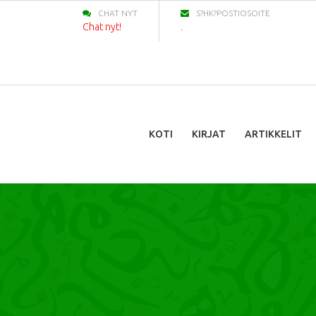
CHAT NYT
S?HK?POSTIOSOITE
Chat nyt!
.
KOTI
KIRJAT
ARTIKKELIT