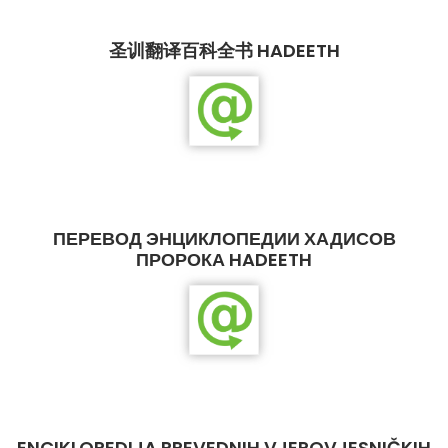
圣训翻译百科全书 HADEETH
ПЕРЕВОД ЭНЦИКЛОПЕДИИ ХАДИСОВ
ПРОРОКА HADEETH
ENCIKLOPEDIJA PREVEDNIH VJEROVJESNIČKIH