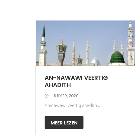
AN-NAWAWI VEERTIG
AHADITH
JULY29, 2020
An-nawawi veertig ahadith ...
MEER LEZEN