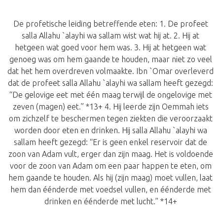
De profetische leiding betreffende eten: 1. De profeet
salla Allahu `alayhi wa sallam wist wat hij at. 2. Hij at
hetgeen wat goed voor hem was. 3. Hij at hetgeen wat
genoeg was om hem gaande te houden, maar niet zo veel
dat het hem overdreven volmaakte. Ibn `Omar overleverd
dat de profeet salla Allahu `alayhi wa sallam heeft gezegd:
“De gelovige eet met één maag terwijl de ongelovige met
zeven (magen) eet.” *13+ 4. Hij leerde zijn Oemmah iets
om zichzelf te beschermen tegen ziekten die veroorzaakt
worden door eten en drinken. Hij salla Allahu `alayhi wa
sallam heeft gezegd: “Er is geen enkel reservoir dat de
zoon van Adam vult, erger dan zijn maag. Het is voldoende
voor de zoon van Adam om een paar happen te eten, om
hem gaande te houden. Als hij (zijn maag) moet vullen, laat
hem dan éénderde met voedsel vullen, en éénderde met
drinken en éénderde met lucht.” *14+