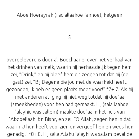
Aboe Hoerayrah (radiallaahoe `anhoe), hetgeen
5
overgeleverd is door al-Boechaarie, over het verhaal van
het drinken van melk, waarin hij herhaaldelijk tegen hem
zei, “Drink,” en hij bleef hem dit zeggen tot dat hij (de
gast) zei, “Bij Degene die jou met de waarheid heeft
gezonden, ik heb er geen plaats meer voor!” *7+ 7. Als hij
met anderen at, ging hij niet weg totdat hij doe`aa
(smeekbeden) voor hen had gemaakt. Hij (salallaahoe
`alayhie was sallem) maakte doe`aa in het huis van
`Abdoellaah ibn Bishr, en zei: “O Allah, zegen hen in dat
waarin U hen heeft voorzien en vergeef hen en wees hen
genadig.” *8+ 8. Hij salla Allahu `alayhi wa sallam beval de