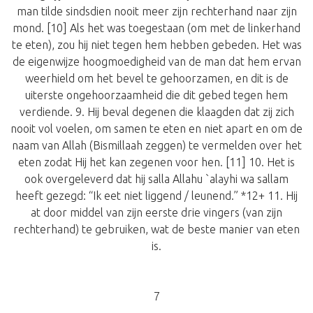
man tilde sindsdien nooit meer zijn rechterhand naar zijn
mond. [10] Als het was toegestaan (om met de linkerhand
te eten), zou hij niet tegen hem hebben gebeden. Het was
de eigenwijze hoogmoedigheid van de man dat hem ervan
weerhield om het bevel te gehoorzamen, en dit is de
uiterste ongehoorzaamheid die dit gebed tegen hem
verdiende. 9. Hij beval degenen die klaagden dat zij zich
nooit vol voelen, om samen te eten en niet apart en om de
naam van Allah (Bismillaah zeggen) te vermelden over het
eten zodat Hij het kan zegenen voor hen. [11] 10. Het is
ook overgeleverd dat hij salla Allahu `alayhi wa sallam
heeft gezegd: “Ik eet niet liggend / leunend.” *12+ 11. Hij
at door middel van zijn eerste drie vingers (van zijn
rechterhand) te gebruiken, wat de beste manier van eten
is.
7