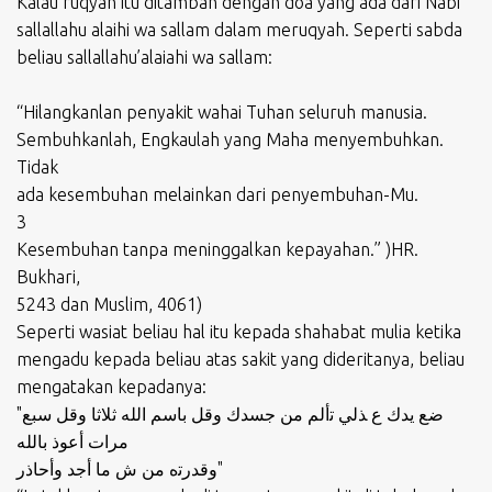
Kalau ruqyah itu ditambah dengan doa yang ada dari Nabi
sallallahu alaihi wa sallam dalam meruqyah. Seperti sabda
beliau sallallahu’alaiahi wa sallam:
“Hilangkanlan penyakit wahai Tuhan seluruh manusia.
Sembuhkanlah, Engkaulah yang Maha menyembuhkan.
Tidak
ada kesembuhan melainkan dari penyembuhan-Mu.
3
Kesembuhan tanpa meninggalkan kepayahan.” )HR.
Bukhari,
5243 dan Muslim, 4061)
Seperti wasiat beliau hal itu kepada shahabat mulia ketika
mengadu kepada beliau atas sakit yang dideritanya, beliau
mengatakan kepadanya:
"ضع يدك ع ﺬلي ﺗألم من جسدك وقل باسم الله ثلاثا وقل سبع
مرات أعوذ بالله
وقدرﺗه من ش ما أجد وأحاذر"