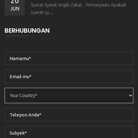
20
Syarat-Syarat Wajib Zakat Pertanyaan: Apakah
JUN
syarat-sy ...
BERHUBUNGAN