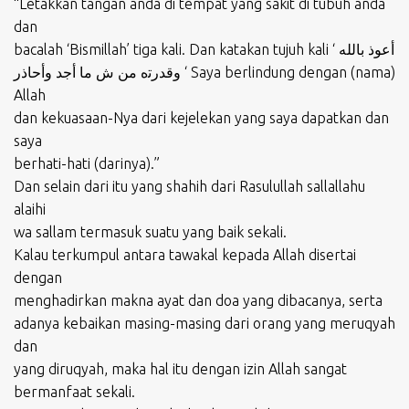
“Letakkan tangan anda di tempat yang sakit di tubuh anda
dan
bacalah ‘Bismillah’ tiga kali. Dan katakan tujuh kali ‘ أعوذ بالله
وقدرﺗه من ش ما أجد وأحاذر ‘ Saya berlindung dengan (nama)
Allah
dan kekuasaan-Nya dari kejelekan yang saya dapatkan dan
saya
berhati-hati (darinya).”
Dan selain dari itu yang shahih dari Rasulullah sallallahu
alaihi
wa sallam termasuk suatu yang baik sekali.
Kalau terkumpul antara tawakal kepada Allah disertai
dengan
menghadirkan makna ayat dan doa yang dibacanya, serta
adanya kebaikan masing-masing dari orang yang meruqyah
dan
yang diruqyah, maka hal itu dengan izin Allah sangat
bermanfaat sekali.