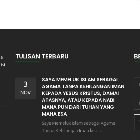
TULISAN TERBARU
B
ma
isi
SAYA MEMELUK ISLAM SEBAGAI
3
AGAMA TANPA KEHILANGAN IMAN
NOV
KEPADA YESUS KRISTUS, DAMAI
ATASNYA, ATAU KEPADA NABI
MANA PUN DARI TUHAN YANG
MAHA ESA
Saya Memeluk Islam sebagai Agama
Tanpa Kehilangan Iman kep ...