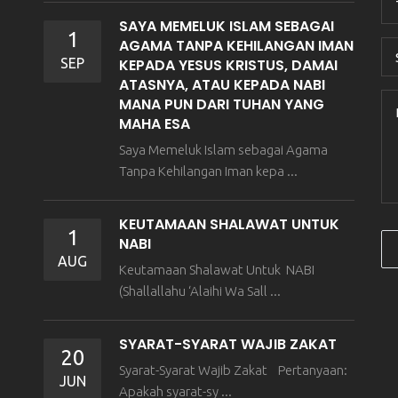
SAYA MEMELUK ISLAM SEBAGAI
1
AGAMA TANPA KEHILANGAN IMAN
SEP
KEPADA YESUS KRISTUS, DAMAI
ATASNYA, ATAU KEPADA NABI
MANA PUN DARI TUHAN YANG
MAHA ESA
Saya Memeluk Islam sebagai Agama
Tanpa Kehilangan Iman kepa ...
KEUTAMAAN SHALAWAT UNTUK
1
NABI
AUG
Keutamaan Shalawat Untuk NABI
(Shallallahu ‘Alaihi Wa Sall ...
SYARAT-SYARAT WAJIB ZAKAT
20
Syarat-Syarat Wajib Zakat Pertanyaan:
JUN
Apakah syarat-sy ...