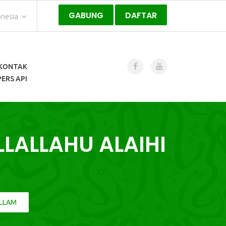
GABUNG
DAFTAR
onesia
KONTAK
ERS API
LALLAHU ALAIHI
ALLAM