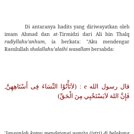
Di antaranya hadits yang diriwayatkan oleh
imam Ahmad dan at-Tirmidzi dari Ali bin Thalq
radiyllahu’anhum
, ia berkata: "Aku mendengar
Rasulullah
shalallahu’alaihi
wasallam
bersabda:
: (لاَتَأْتُوْا النِّسَاءَ فِى أَسْتَاهِهِنَّ,
e
قال رسول الله
فَإِنَّ اللهَ لاَيَسْتَحْيِي مِنَ الْحَقِّ)
'
Janganlah kamu mendatangi wanita (istri) di belakang