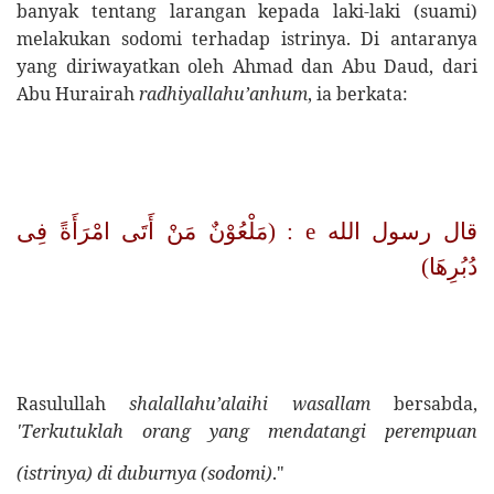
banyak tentang larangan kepada laki-laki (suami)
melakukan sodomi terhadap istrinya. Di antaranya
yang diriwayatkan oleh Ahmad dan Abu Daud, dari
Abu Hurairah
radhiyallahu’anhum
, ia berkata:
: (مَلْعُوْنٌ مَنْ أَتَى امْرَأَةً فِى
e
قال رسول الله
دُبُرِهَا)
Rasulullah
shalallahu’alaihi wasallam
bersabda,
'Terkutuklah orang yang mendatangi perempuan
[4]
(istrinya) di duburnya (sodomi)
."