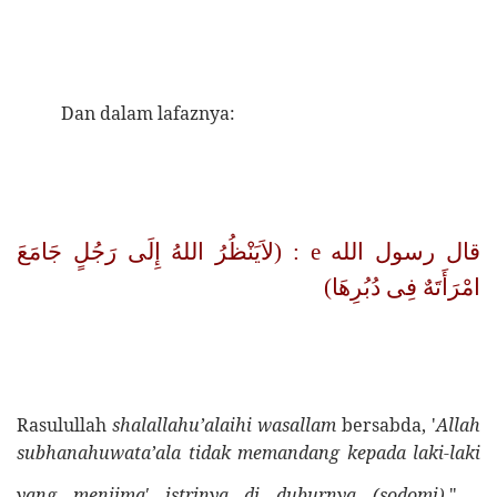
Dan dalam lafaznya:
: (لاَيَنْظُرُ اللهُ إِلَى رَجُلٍ جَامَعَ
e
قال رسول الله
امْرَأَتَهٌ فِى دُبُرِهَا)
Rasulullah
shalallahu’alaihi
wasallam
bersabda, '
Allah
subhanahuwata’ala tidak memandang kepada laki-laki
[5]
yang menjima' istrinya di duburnya (sodomi)
."