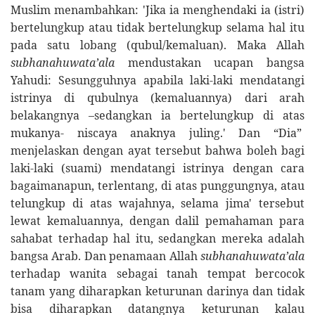
Muslim menambahkan: 'Jika ia menghendaki ia (istri)
bertelungkup atau tidak bertelungkup selama hal itu
pada satu lobang (qubul/kemaluan). Maka Allah
subhanahuwata’ala
mendustakan ucapan bangsa
Yahudi: Sesungguhnya apabila laki-laki mendatangi
istrinya di qubulnya (kemaluannya) dari arah
belakangnya –sedangkan ia bertelungkup di atas
mukanya- niscaya anaknya juling.' Dan “Dia”
menjelaskan dengan ayat tersebut bahwa boleh bagi
laki-laki (suami) mendatangi istrinya dengan cara
bagaimanapun, terlentang, di atas punggungnya, atau
telungkup di atas wajahnya, selama jima' tersebut
lewat kemaluannya, dengan dalil pemahaman para
sahabat terhadap hal itu, sedangkan mereka adalah
bangsa Arab. Dan penamaan Allah
subhanahuwata’ala
terhadap wanita sebagai tanah tempat bercocok
tanam yang diharapkan keturunan darinya dan tidak
bisa diharapkan datangnya keturunan kalau