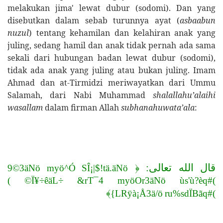
melakukan jima' lewat dubur (sodomi). Dan yang
disebutkan dalam sebab turunnya ayat (
asbaabun
nuzul
) tentang kehamilan dan kelahiran anak yang
juling, sedang hamil dan anak tidak pernah ada sama
sekali dari hubungan badan lewat dubur (sodomi),
tidak ada anak yang juling atau bukan juling. Imam
Ahmad dan at-Tirmidzi meriwayatkan dari Ummu
Salamah, dari Nabi Muhammad
shalallahu’alaihi
wasallam
dalam firman Allah
subhanahuwata’ala
:
قال الله تعالى: ﴿
9
©
3
ä
N
ö
m
y
ö
^
Ó
S
Î
¡
|
$
!
t
ä
.
ä
N
ö
(
©
Ï
¥
÷
ê
ä
L
÷
&
r
T
¯
4
m
y
ö
O
r
3
ä
N
ö
ù
s
'
ù
?
è
q
#
(
﴾
{
L
R
ÿ
à
¡
Å
3
ä
/
ö
r
u
%
s
d
Ï
B
ã
q
#
(