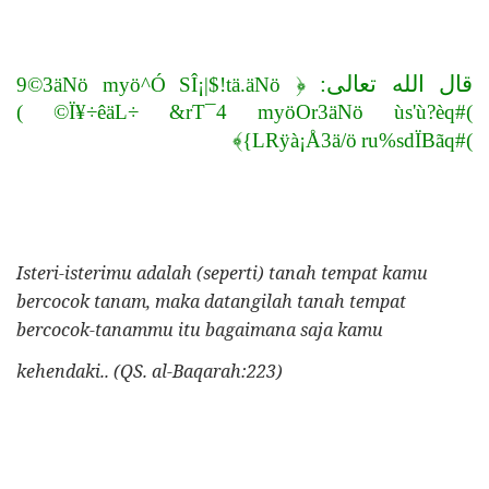
قال الله تعالى: ﴿
9
©
3
ä
N
ö
m
y
ö
^
Ó
S
Î
¡
|
$
!
t
ä
.
ä
N
ö
(
©
Ï
¥
÷
ê
ä
L
÷
&
r
T
¯
4
m
y
ö
O
r
3
ä
N
ö
ù
s
'
ù
?
è
q
#
(
﴾
{
L
R
ÿ
à
¡
Å
3
ä
/
ö
r
u
%
s
d
Ï
B
ã
q
#
(
Isteri-isterimu adalah (seperti) tanah tempat kamu
bercocok tanam, maka datangilah tanah tempat
bercocok-tanammu itu bagaimana saja kamu
[1]
kehendaki.. (QS. al-Baqarah:223)