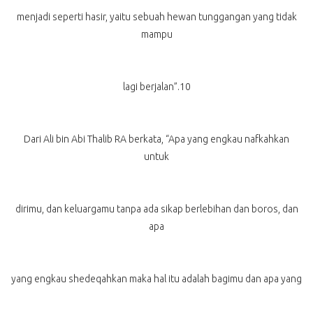
menjadi seperti hasir, yaitu sebuah hewan tunggangan yang tidak
mampu
lagi berjalan”.10
Dari Ali bin Abi Thalib RA berkata, “Apa yang engkau nafkahkan
untuk
dirimu, dan keluargamu tanpa ada sikap berlebihan dan boros, dan
apa
yang engkau shedeqahkan maka hal itu adalah bagimu dan apa yang