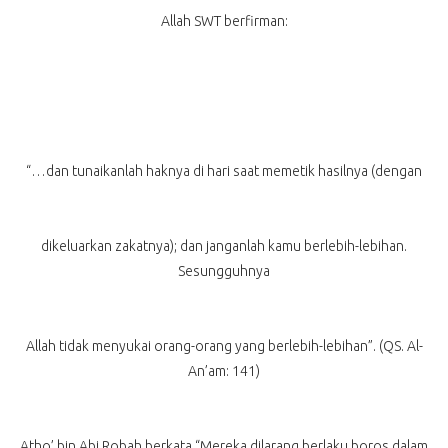
Allah SWT berfirman:
“…dan tunaikanlah haknya di hari saat memetik hasilnya (dengan
dikeluarkan zakatnya); dan janganlah kamu berlebih-lebihan.
Sesungguhnya
Allah tidak menyukai orang-orang yang berlebih-lebihan”. (QS. Al-
An’am: 141)
Atho’ bin Abi Robah berkata “Mereka dilarang berlaku boros dalam