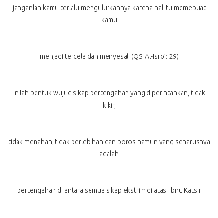
janganlah kamu terlalu mengulurkannya karena hal itu memebuat
kamu
menjadi tercela dan menyesal. (QS. Al-Isro’: 29)
Inilah bentuk wujud sikap pertengahan yang diperintahkan, tidak
kikir,
tidak menahan, tidak berlebihan dan boros namun yang seharusnya
adalah
pertengahan di antara semua sikap ekstrim di atas. Ibnu Katsir