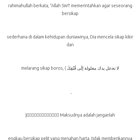
rahimahullah berkata, “Allah SWT memerintahkan agar seseorang
bersikap
sederhana di dalam kehidupan duniawinya, Dia mencela sikap kikir
dan
melarang sikap boros, ( لا ﺗﺠعل يدك مغلولة إﻟَﻰ قُنُقِكَ
)ًََََََََُْْْ Maksudnya adalah janganlah
engkau bersikap pelit yang menahan harta, tidak memberikannya