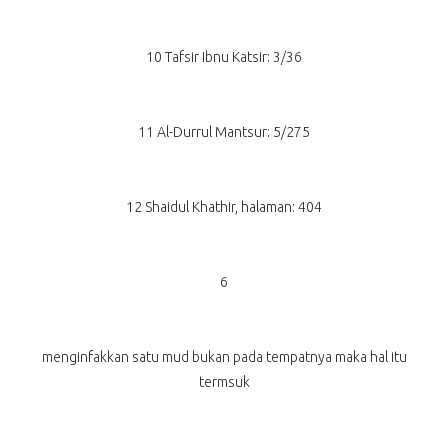
10 Tafsir Ibnu Katsir: 3/36
11 Al-Durrul Mantsur: 5/275
12 Shaidul Khathir, halaman: 404
6
menginfakkan satu mud bukan pada tempatnya maka hal itu
termsuk