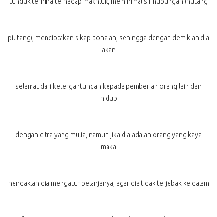
tunduk terhina terhadap makhluk, meminimalisir hubungan (hutang
piutang), menciptakan sikap qona’ah, sehingga dengan demikian dia
akan
selamat dari ketergantungan kepada pemberian orang lain dan
hidup
dengan citra yang mulia, namun jika dia adalah orang yang kaya
maka
hendaklah dia mengatur belanjanya, agar dia tidak terjebak ke dalam