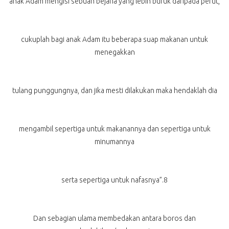
anak Adam mengisi sebuah bejana yang lebih buruk daripada perut,
cukuplah bagi anak Adam itu beberapa suap makanan untuk
menegakkan
tulang punggungnya, dan jika mesti dilakukan maka hendaklah dia
mengambil sepertiga untuk makanannya dan sepertiga untuk
minumannya
serta sepertiga untuk nafasnya”.8
Dan sebagian ulama membedakan antara boros dan