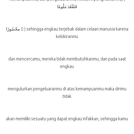
فَتَقْعُدَ مَلُومًا
ﻣﺤْسُورًا 􀄒 ) sehingga engkau terjebak dalam celaan manusia karena
kekikiranmu
dan mencercamu, mereka tidak membutuhkanmu, dan pada saat
engkau
mengulurkan pengeluaranmu di atas kemampuanmu maka dirimu
tidak
akan memiliki sesuatu yang dapat engkau infakkan, sehingga kamu