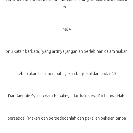
segala
hal.4
Ibnu Katsir berkata, “yang artinya janganlah berlebihan dalam makan,
sebab akan bisa membahayakan bagi akal dan badan”.5
Dari Amr bin Syu’aib daru bapaknya dari kakeknya RA bahwa Nabi
bersabda, “Makan dan bersedeqahlah dan pakailah pakaian tanpa