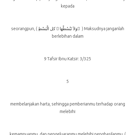
kepada
seorangpun, ( ﻛﻞ الْبَسْطِ 􀄒 وَلاَ تَبْسُطْهَا ُ ) Maksudnya janganlah
berlebihan dalam
9 Tafsir Ibnu Katsir: 3/325
5
membelanjakan harta, sehingga pemberianmu terhadap orang
melebihi
kemampuanmu, dan pengeluaranmu melebihi penghasilanmu, (