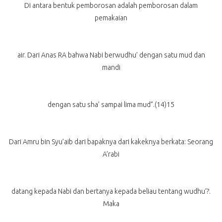
Di antara bentuk pemborosan adalah pemborosan dalam
pemakaian
air. Dari Anas RA bahwa Nabi berwudhu’ dengan satu mud dan
mandi
dengan satu sha’ sampai lima mud”.(14)15
Dari Amru bin Syu’aib dari bapaknya dari kakeknya berkata: Seorang
A’rabi
datang kepada Nabi dan bertanya kepada beliau tentang wudhu’?.
Maka