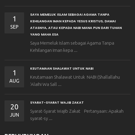
SAYA MEMELUK ISLAM SEBAGAI AGAMA TANPA
1
KEHILANGAN IMAN KEPADA YESUS KRISTUS, DAMAI
SEP
ATASNYA, ATAU KEPADA NABI MANA PUN DARI TUHAN
YANG MAHA ESA
Saya Memeluk Islam sebagai Agama Tanpa
Kehilangan Iman kepa ...
KEUTAMAAN SHALAWAT UNTUK NABI
1
Keutamaan Shalawat Untuk NABI (Shallallahu
AUG
‘Alaihi Wa Sall ...
SYARAT-SYARAT WAJIB ZAKAT
20
Syarat-Syarat Wajib Zakat Pertanyaan: Apakah
JUN
syarat-sy ...