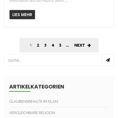
Weisheiten aus Ibn Hazms Werk ...
LIES MEHR
1
2
3
4
5
...
NEXT
ARTIKELKATEGORIEN
GLAUBENSINHALTE IM ISLAM
VERGLEICHBARE RELIGION