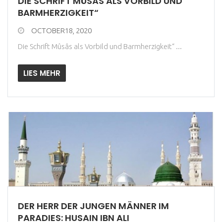
DIE SCHRIFT MÛSÂS ALS VORBILD UND
BARMHERZIGKEIT“
OCTOBER18, 2020
Die Schrift Mûsâs als Vorbild und Barmherzigkeit“ ...
LIES MEHR
DER HERR DER JUNGEN MÄNNER IM
PARADIES: HUSAIN IBN ALI