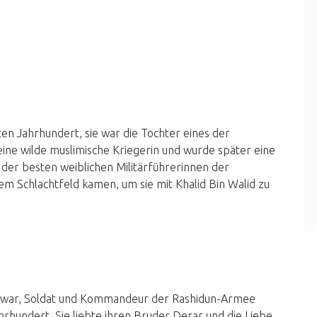
ten Jahrhundert, sie war die Tochter eines der
ine wilde muslimische Kriegerin und wurde später eine
e der besten weiblichen Militärführerinnen der
m Schlachtfeld kamen, um sie mit Khalid Bin Walid zu
Azwar, Soldat und Kommandeur der Rashidun-Armee
rhundert. Sie liebte ihren Bruder Derar und die Liebe