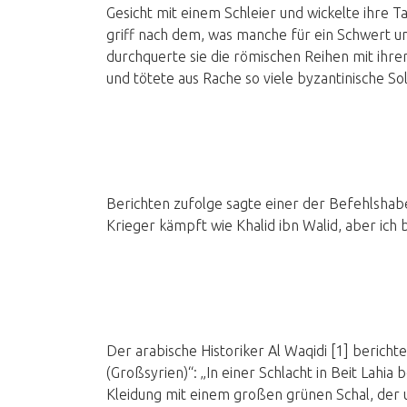
Gesicht mit einem Schleier und wickelte ihre Tai
griff nach dem, was manche für ein Schwert u
durchquerte sie die römischen Reihen mit ihre
und tötete aus Rache so viele byzantinische So
Berichten zufolge sagte einer der Befehlshab
Krieger kämpft wie Khalid ibn Walid, aber ich bin
Der arabische Historiker Al Waqidi [1] berich
(Großsyrien)“: „In einer Schlacht in Beit Lahia
Kleidung mit einem großen grünen Schal, der um