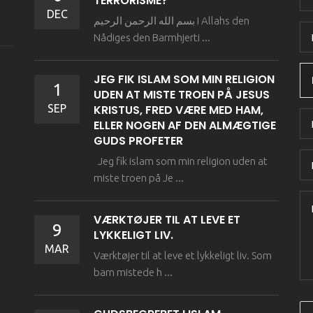
TERRORISME?
DEC
بسم الله الرحمن الرحيم I Allahs den
Nådiges den Barmhjerti ...
JEG FIK ISLAM SOM MIN RELIGION
1
UDEN AT MISTE TROEN PÅ JESUS
SEP
KRISTUS, FRED VÆRE MED HAM,
ELLER NOGEN AF DEN ALMÆGTIGE
GUDS PROFETER
Jeg fik islam som min religion uden at
miste troen på Je ...
VÆRKTØJER TIL AT LEVE ET
9
LYKKELIGT LIV.
MAR
Værktøjer til at leve et lykkeligt liv. Som
barn mistede h ...