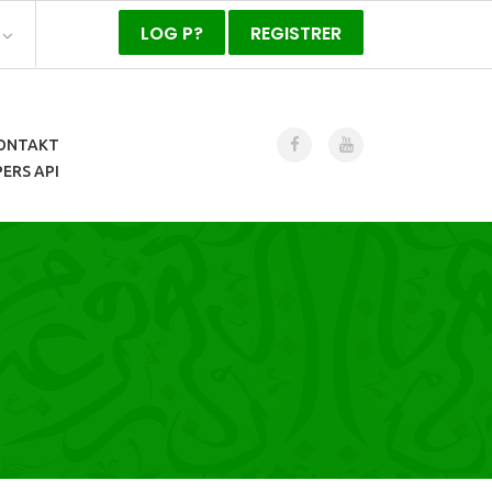
LOG P?
REGISTRER
ONTAKT
ERS API