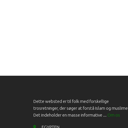
Dette websted er til folk med forskellige
trosretninger, der søger at forstå Islam og muslime
Det indeholder en masse informative ...
Om os
EGYPTEN