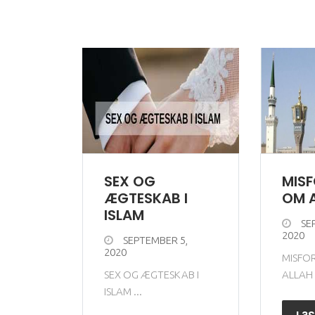
SEX OG
MIS
ÆGTESKAB I
OM 
ISLAM
SE
2020
SEPTEMBER 5,
2020
MISFO
SEX OG ÆGTESKAB I
ALLAH .
ISLAM ...