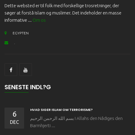
Dette websted er til folk med forskellige trosretninger, der
søger at forstå Islam og muslimer. Det indeholder en masse
informative ...
Om os
EGYPTEN
.
SENESTE INDL?G
HVAD SIGER ISLAM OM TERRORISME?
6
بسم الله الرحمن الرحيم I Allahs den Nådiges den
DEC
Barmhjerti ...