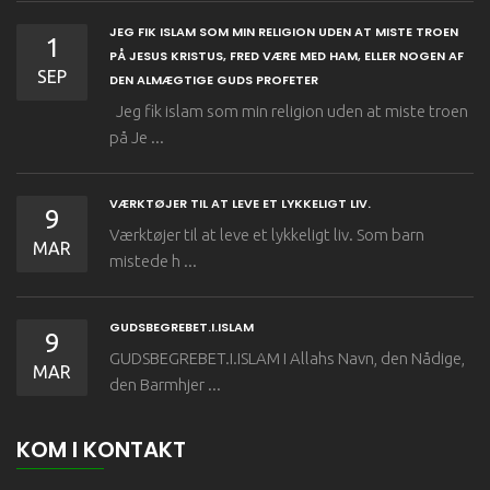
JEG FIK ISLAM SOM MIN RELIGION UDEN AT MISTE TROEN
1
PÅ JESUS KRISTUS, FRED VÆRE MED HAM, ELLER NOGEN AF
SEP
DEN ALMÆGTIGE GUDS PROFETER
Jeg fik islam som min religion uden at miste troen
på Je ...
VÆRKTØJER TIL AT LEVE ET LYKKELIGT LIV.
9
Værktøjer til at leve et lykkeligt liv. Som barn
MAR
mistede h ...
GUDSBEGREBET.I.ISLAM
9
GUDSBEGREBET.I.ISLAM I Allahs Navn, den Nådige,
MAR
den Barmhjer ...
KOM I KONTAKT