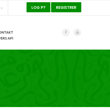
LOG P?
REGISTRER
ONTAKT
ERS API