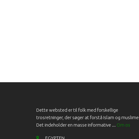
Dette websted er til folk med forskellige
trosretninger, der søger at forstå Islam og muslime
Det indeholder en masse informative ...
Om os
EGYPTEN