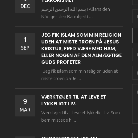
TERRORISME?
DEC
بسم الله الرحمن الرحيم I Allahs den
Nådiges den Barmhjerti ...
JEG FIK ISLAM SOM MIN RELIGION
1
UDEN AT MISTE TROEN PÅ JESUS
SEP
KRISTUS, FRED VÆRE MED HAM,
ELLER NOGEN AF DEN ALMÆGTIGE
GUDS PROFETER
Jeg fik islam som min religion uden at
miste troen på Je ...
VÆRKTØJER TIL AT LEVE ET
9
LYKKELIGT LIV.
MAR
Værktøjer til at leve et lykkeligt liv. Som
barn mistede h ...