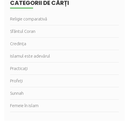
CATEGORII DE CĂRȚI
Religie comparativă
Sfântul Coran
Credința
Islamul este adevărul
Practicați
Profeți
Sunnah
Femeie în islam