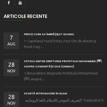
ARTICOLE RECENTE
PREOŢI CARE AU ÎMBRĂŢIŞAT ISLAMUL
7
1- Capelanul Yusuf Estes, Fost Om de afaceri şi
AUG
Preot Creş ...
CÂTEVA DINTRE DREPTURILE PROFETULUI MOHAMMED (ﷺ)
28
ASUPRA COMUNITĂŢII SALE (UMMAH)
NOV
Câteva dintre drepturile Profetului Mohammed
(ﷺ) asupra ...
SCURTĂ INTRODUCERE ÎN ISLAM
28
التعريف الموجز بالإسلام بالغة الرومانية Traducător:S
NOV
...