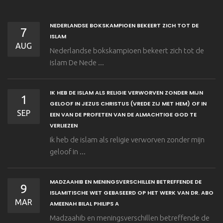
NEDERLANDSE BOKSKAMPIOEN BEKEERT ZICH TOT DE
7
ISLAM
AUG
Nederlandse bokskampioen bekeert zich tot de
islam De Nede ...
IK HEB DE ISLAM ALS RELIGIE VERWORVEN ZONDER MIJN
1
GELOOF IN JEZUS CHRISTUS (VREDE ZIJ MET HEM) OF IN
SEP
EEN VAN DE PROFETEN VAN DE ALMACHTIGE GOD TE
VERLIEZEN
Ik heb de islam als religie verworven zonder mijn
geloof in ...
MADZAAHIB EN MENINGSVERSCHILLEN BETREFFENDE DE
9
ISLAMITISCHE WET GEBASEERD OP HET WERK VAN DR. ABO
MAR
AMEENAH BILAL PHILIPS A
Madzaahib en meningsverschillen betreffende de