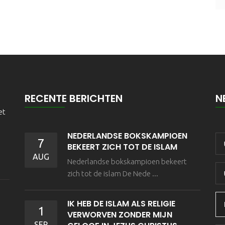
RECENTE BERICHTEN
N
et
NEDERLANDSE BOKSKAMPIOEN
7
BEKEERT ZICH TOT DE ISLAM
AUG
Nederlandse bokskampioen bekeert
zich tot de islam De Nede ...
IK HEB DE ISLAM ALS RELIGIE
1
VERWORVEN ZONDER MIJN
SEP