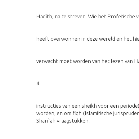
Hadīth, na te streven. Wie het Profetische v
heeft overwonnen in deze wereld en het hi
verwacht moet worden van het lezen van Ha
4
instructies van een sheikh voor een periode) 
worden, en om fiqh (Islamitische jurispruden
Sharī`ah vraagstukken.