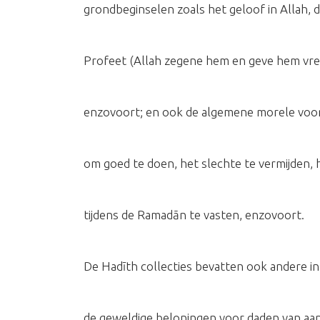
grondbeginselen zoals het geloof in Allah, 
Profeet (Allah zegene hem en geve hem vred
enzovoort; en ook de algemene morele voor
om goed te doen, het slechte te vermijden, 
tijdens de Ramadān te vasten, enzovoort.
De Hadīth collecties bevatten ook andere i
de geweldige beloningen voor daden van aan