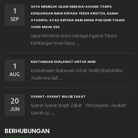
SAYA MEMELUK ISLAM SEBAGAI AGAMA TANPA
1
KEHILANGAN IMAN KEPADA YESUS KRISTUS, DAMAI
SEP
ATASNYA, ATAU KEPADA NABI MANA PUN DARI TUHAN
YANG MAHA ESA
Saya Memeluk Islam sebagai Agama Tanpa
Kehilangan Iman kepa ...
KEUTAMAAN SHALAWAT UNTUK NABI
1
Keutamaan Shalawat Untuk NABI (Shallallahu
AUG
‘Alaihi Wa Sall ...
SYARAT-SYARAT WAJIB ZAKAT
20
Syarat-Syarat Wajib Zakat Pertanyaan: Apakah
JUN
syarat-sy ...
BERHUBUNGAN